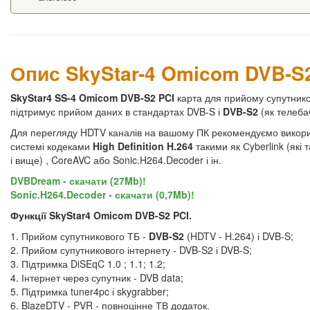
Опис SkyStar-4 Omicom DVB-S
SkyStar4 SS-4 Omicom DVB-S2 PCI
карта для прийому супутнико
підтримує прийом даних в стандартах DVB-S і
DVB-S2
(як телеба
Для перегляду HDTV каналів на вашому ПК рекомендуємо викор
системі кодеками
High Definition H.264
такими як Сyberlink (які
і вище) , CoreAVC або Sonic.H264.Decoder і ін.
DVBDream - скачати (27Mb)!
Sonic.H264.Decoder - скачати (0,7Mb)!
Функції SkyStar4 Omicom DVB-S2 PCI.
1. Прийом супутникового ТБ -
DVB-S2
(HDTV - H.264) і DVB-S;
2. Прийом супутникового інтернету - DVB-S2 і DVB-S;
3. Підтримка DiSEqC 1.0 ; 1.1; 1.2;
4. Інтернет через супутник - DVB data;
5. Підтримка tuner4pc і skygrabber;
6. BlazeDTV - PVR - повноцінне ТВ додаток.