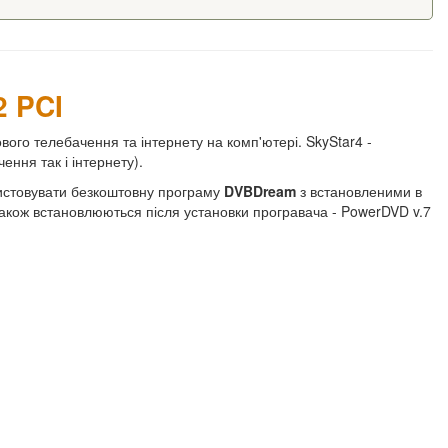
2 PCI
вого телебачення та інтернету на комп'ютері. SkyStar4 -
чення так і інтернету).
истовувати безкоштовну програму
DVBDream
з встановленими в
 також встановлюються після установки програвача - PowerDVD v.7