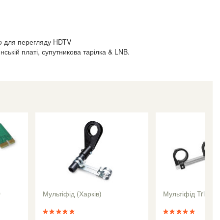
uo для перегляду HDTV
ській платі, супутникова тарілка & LNB.
D
Мультіфід (Харків)
Мультіфід Triax -