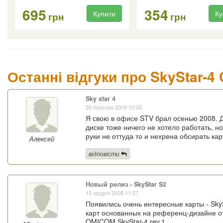
695
354
Купити
Ку
грн
грн
Останні відгуки про SkyStar-
Sky star 4
20 березня 2009 12:55
Я свою в офисе STV брал осенью 2008. 
диске тоже ничего не хотело работать, н
руки не оттуда то и нехрена обсирать кар
Алексей
відповісти
Новый релиз - SkyStar S2
15 грудня 2008 11:27
Появились очень интересные карты - SkyS
карт основанных на референц-дизайне о
OMICOM SkyStar-4 rev.1.