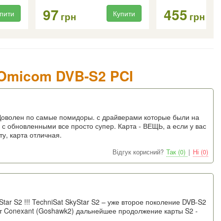
97
455
пити
Купити
грн
грн
4 Omicom DVB-S2 PCI
Доволен по самые помидоры. с драйверами которые были на
о с обновленными все просто супер. Карта - ВЕЩЬ, а если у вас
ту, карта отличная.
Відгук корисний?
Так (0)
|
Ні (0)
tar S2 !!! TechniSat SkyStar S2 – уже второе поколение DVB-S2
т Conexant (Goshawk2) дальнейшее продолжение карты S2 -