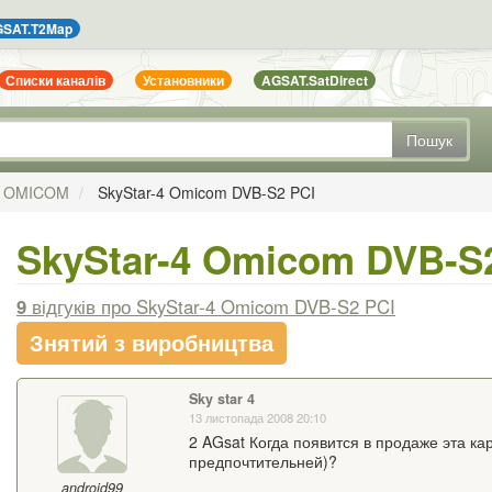
SAT.T2Map
Списки каналів
Установники
AGSAT.SatDirect
Пошук
OMICOM
SkyStar-4 Omicom DVB-S2 PCI
SkyStar-4 Omicom DVB-S
9
відгуків
про SkyStar-4 Omicom DVB-S2 PCI
Знятий з виробництва
Sky star 4
13 листопада 2008 20:10
2 AGsat Когда появится в продаже эта ка
предпочтительней)?
android99