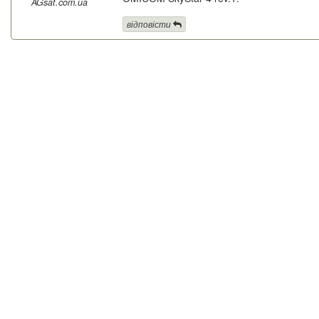
AGsat.com.ua
відповісти