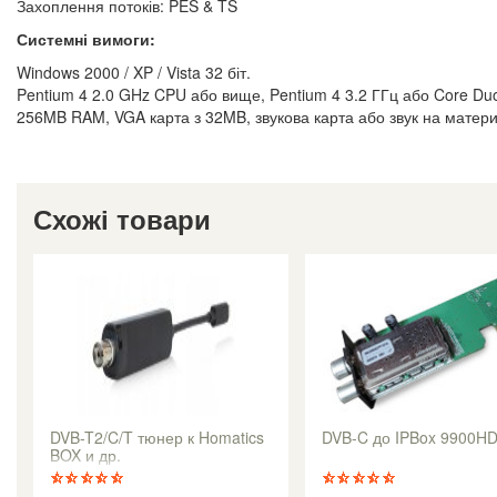
Захоплення потоків: PES & TS
Системні вимоги:
Windows 2000 / XP / Vista 32 біт.
Pentium 4 2.0 GHz CPU або вище, Pentium 4 3.2 ГГц або Core D
256MB RAM, VGA карта з 32MB, звукова карта або звук на материн
Схожі товари
DVB-T2/C/T тюнер к Homatics
DVB-C до IPBox 9900H
BOX и др.