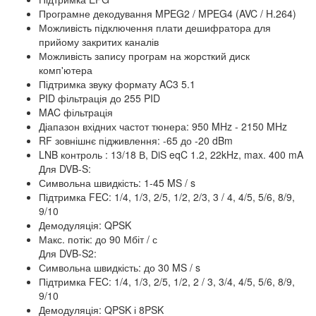
Програмне декодування MPEG2 / MPEG4 (AVC / H.264)
Можливість підключення плати дешифратора для
прийому закритих каналів
Можливість запису програм на жорсткий диск
комп'ютера
Підтримка звуку формату AC3 5.1
PID фільтрація до 255 PID
MAC фільтрація
Діапазон вхідних частот тюнера: 950 MHz - 2150 MHz
RF зовнішнє підживлення: -65 до -20 dBm
LNB контроль : 13/18 В, DiS eqC 1.2, 22kHz, max. 400 mA
Для DVB-S:
Символьна швидкість: 1-45 MS / s
Підтримка FEC: 1/4, 1/3, 2/5, 1/2, 2/3, 3 / 4, 4/5, 5/6, 8/9,
9/10
Демодуляція: QPSK
Макс. потік: до 90 Мбіт / с
Для DVB-S2:
Символьна швидкість: до 30 MS / s
Підтримка FEC: 1/4, 1/3, 2/5, 1/2, 2 / 3, 3/4, 4/5, 5/6, 8/9,
9/10
Демодуляція: QPSK і 8PSK