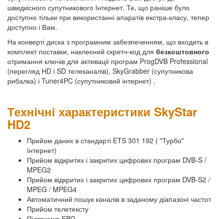
швидкісного супутникового Інтернет. Те, що раніше було
доступно тільки при використанні апаратів екстра-класу, тепер
доступно і Вам.
На конверті диска з програмним забезпеченням, що входить в
комплект поставки, наклеєний скретч-код для
безкоштовного
отримання ключів для активації програм ProgDVB Professional
(перегляд HD і SD телеканалів), SkyGrabber (супутникова
рибалка) і Tuner4PC (супутниковий інтернет) .
Технічні характеристики SkyStar
HD2
Прийом даних в стандарті ETS 301 192 ( "Турбо"
Інтернет)
Прийом відкритих і закритих цифрових програм DVB-S /
MPEG2
Прийом відкритих і закритих цифрових програм DVB-S2 /
MPEG / MPEG4
Автоматичний пошук каналів в заданому діапазоні частот
Прийом телетексту
Підтримка EPG