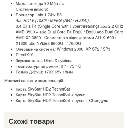
Макс. потік: до 90 Мбіт / с
Системні вимоги:
Процесор: min 1 GHz P3
для HDTV (1080i / MPEG (AVC / H.264)):
3.4 GHz P4 (Single Core with Hyperthreading) або 2.2 GHz
AMD 3500 + або Dual Core P4 D820 / D830 або Dual Core
AMD X2 3800+ Cовместно з відеокартами ATI X1600 /
X1800 або NVidea 6600GT / 7600GT
Операційна система: Windows 2000, XP SP2 / SP3
DirectX: 9
Звукова карта: DirectX-сумісна
Температурний режим: 0 ° - 75 ° C
Розмір ДхВхШ: 170Х 65х 18мм
Можливі варіанти комплектацій:
Карта SkyStar HD2 TechniSat
Карта SkyStar HD2 TechniSat + пульт
Карта SkyStar HD2 TechniSat + пульт + CI модуль
Схожі товари