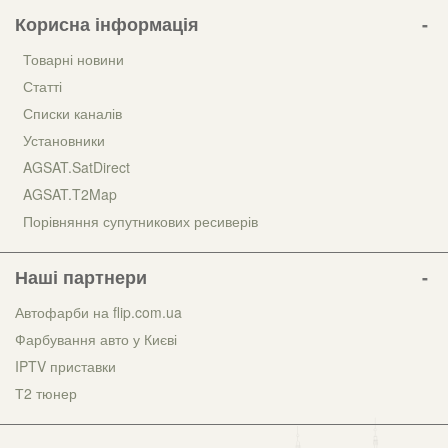
Корисна інформація
Товарні новини
Статті
Списки каналів
Установники
AGSAT.SatDirect
AGSAT.T2Map
Порівняння супутникових ресиверів
Наші партнери
Автофарби на flip.com.ua
Фарбування авто у Києві
IPTV приставки
Т2 тюнер