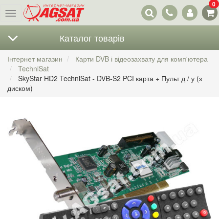
0
Наші
Меню
контакти
Каталог товарів
Інтернет магазин
Карти DVB і відеозахвату для комп'ютера
TechniSat
SkyStar HD2 TechniSat - DVB-S2 PCI карта + Пульт д / у (з
диском)