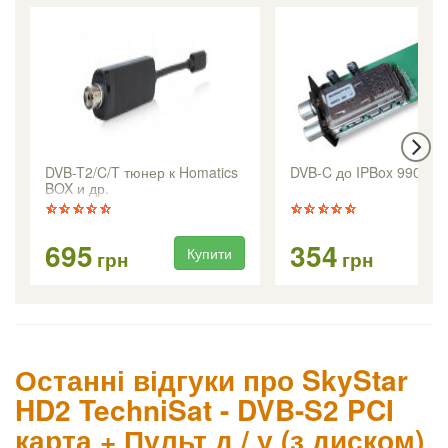
DVB-T2/C/T тюнер к Homatics
DVB-C до IPBox 9900H
BOX и др.
695
354
Купити
Ку
грн
грн
Останні відгуки про SkyStar
HD2 TechniSat - DVB-S2 PCI
карта + Пульт д / у (з диском)