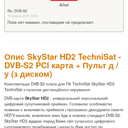
AGsat
Re: DVB-S2
19 травня 2015 19:06
Пока нет никаких, поставщики не предлагают.
Опис SkyStar HD2 TechniSat -
DVB-S2 PCI карта + Пульт д /
у (з диском)
Комплектація DVB-S2 плата для ПК TechniSat SkyStar HD2
TechniSat з пультом дистанційного керування.
DVB-карта
SkyStar HD2
- універсальний персональний
цифровий супутниковий приймач. Головною особливістю
новинки є можливість приймати і програмно декодувати пакети
HDTV-каналів, мовлення яких йде в новому стандарті DVB-S2.
SkyStar HD2 відкриє перед Вами світ сучасного цифрового
супутникового телебачення і надасть Вам доступ до