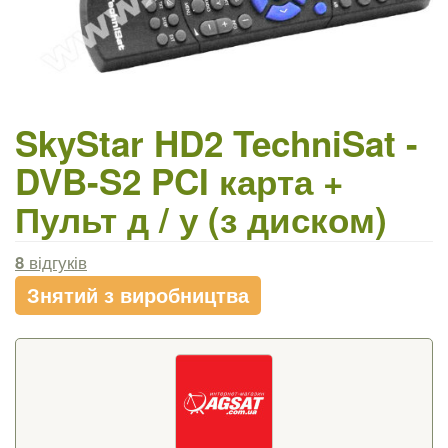
SkyStar HD2 TechniSat -
DVB-S2 PCI карта +
Пульт д / у (з диском)
8
відгуків
Знятий з виробництва