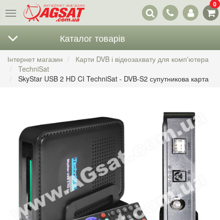
0
Наші
Меню
контакти
Каталог товарів
Інтернет магазин
Карти DVB і відеозахвату для комп'ютера
TechniSat
SkyStar USB 2 HD CI TechniSat - DVB-S2 супутникова карта