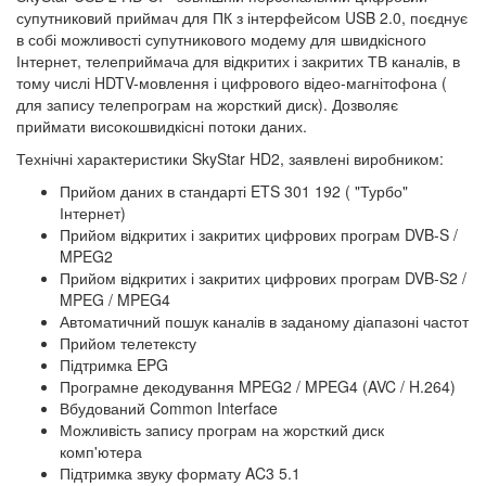
супутниковий приймач для ПК з інтерфейсом USB 2.0, поєднує
в собі можливості супутникового модему для швидкісного
Інтернет, телеприймача для відкритих і закритих ТВ каналів, в
тому числі HDTV-мовлення і цифрового відео-магнітофона (
для запису телепрограм на жорсткий диск). Дозволяє
приймати високошвидкісні потоки даних.
Технічні характеристики SkyStar HD2, заявлені виробником:
Прийом даних в стандарті ETS 301 192 ( "Турбо"
Інтернет)
Прийом відкритих і закритих цифрових програм DVB-S /
MPEG2
Прийом відкритих і закритих цифрових програм DVB-S2 /
MPEG / MPEG4
Автоматичний пошук каналів в заданому діапазоні частот
Прийом телетексту
Підтримка EPG
Програмне декодування MPEG2 / MPEG4 (AVC / H.264)
Вбудований Common Interface
Можливість запису програм на жорсткий диск
комп'ютера
Підтримка звуку формату AC3 5.1