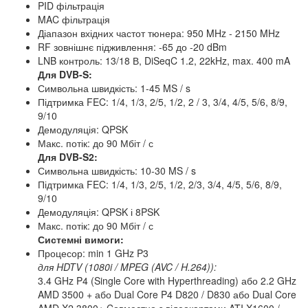
PID фільтрація
MAC фільтрація
Діапазон вхідних частот тюнера: 950 MHz - 2150 MHz
RF зовнішнє підживлення: -65 до -20 dBm
LNB контроль: 13/18 В, DiSeqC 1.2, 22kHz, max. 400 mA
Для DVB-S:
Символьна швидкість: 1-45 MS / s
Підтримка FEC: 1/4, 1/3, 2/5, 1/2, 2 / 3, 3/4, 4/5, 5/6, 8/9,
9/10
Демодуляція: QPSK
Макс. потік: до 90 Мбіт / с
Для DVB-S2:
Символьна швидкість: 10-30 MS / s
Підтримка FEC: 1/4, 1/3, 2/5, 1/2, 2/3, 3/4, 4/5, 5/6, 8/9,
9/10
Демодуляція: QPSK і 8PSK
Макс. потік: до 90 Мбіт / с
Системні вимоги:
Процесор: min 1 GHz P3
для HDTV (1080i / MPEG (AVC / H.264)):
3.4 GHz P4 (Single Core with Hyperthreading) або 2.2 GHz
AMD 3500 + або Dual Core P4 D820 / D830 або Dual Core