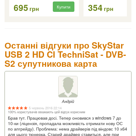
695
354
Купити
Ку
грн
грн
Останні відгуки про SkyStar
USB 2 HD CI TechniSat - DVB-
S2 супутникова карта
Андрій
5 червень 2016 22:14
100% користувачів вважають цей відгук корисним
Брав тут. Працював досі. Тепер оновився з windows 7 до
10-ки (ліцензія, пропадала можливість отримати нову ОС
по апгрейду). Проблема: нема драйверів під віндовс 10 х64
для цього тюнерка. Старий драйвер ставиться, але при