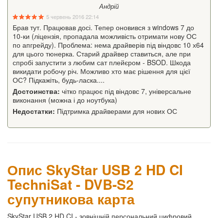
Андрій
5 червень 2016 22:14
Брав тут. Працював досі. Тепер оновився з windows 7 до
10-ки (ліцензія, пропадала можливість отримати нову ОС
по апгрейду). Проблема: нема драйверів під віндовс 10 х64
для цього тюнерка. Старий драйвер ставиться, але при
спробі запустити з любим сат плейєром - BSOD. Шкода
викидати робочу річ. Можливо хто має рішення для цієї
ОС? Підкажіть, будь-ласка....
Достоинства:
чітко працює під віндовс 7, універсальне
виконання (можна і до ноутбука)
Недостатки:
Підтримка драйверами для нових ОС
Опис SkyStar USB 2 HD CI
TechniSat - DVB-S2
супутникова карта
SkyStar USB 2 HD CI - зовнішній персональний цифровий