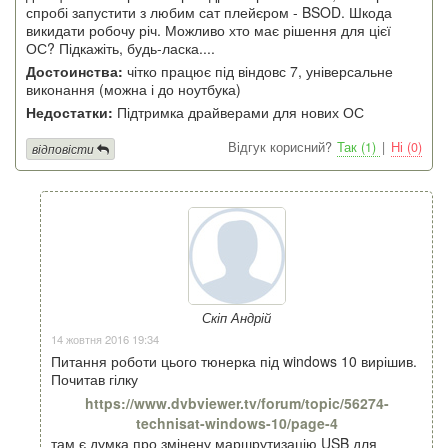
спробі запустити з любим сат плейєром - BSOD. Шкода
викидати робочу річ. Можливо хто має рішення для цієї
ОС? Підкажіть, будь-ласка....
Достоинства:
чітко працює під віндовс 7, універсальне
виконання (можна і до ноутбука)
Недостатки:
Підтримка драйверами для нових ОС
Відгук корисний?
Так (1)
|
Ні (0)
відповісти
Скіп Андрій
14 жовтня 2016 19:34
Питання роботи цього тюнерка під windows 10 вирішив.
Почитав гілку
https://www.dvbviewer.tv/forum/topic/56274-
technisat-windows-10/page-4
там є думка про змінену маршрутизацію USB для