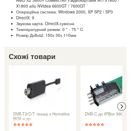
AMD X2 3800+ Cовместно з відеокартами ATI X1600 /
X1800 або NVidea 6600GT / 7600GT
Операційна система: Windows 2000, XP SP2 / SP3
DirectX: 9
Звукова карта: DirectX-сумісна
Температурний режим: 0 ° - 75 ° C
Розмір ДхВхШ: 150х 30х 110мм
Схожі товари
DVB-T2/C/T тюнер к Homatics
DVB-C до IPBox 9900H
BOX и др.