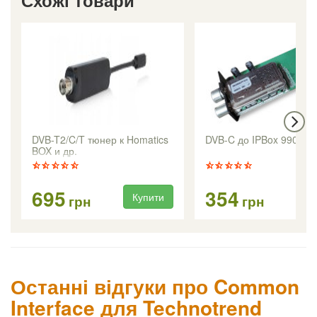
Схожі товари
DVB-T2/C/T тюнер к Homatics
DVB-C до IPBox 9900H
BOX и др.
695
354
Купити
Ку
грн
грн
Останні відгуки про Common
Interface для Technotrend