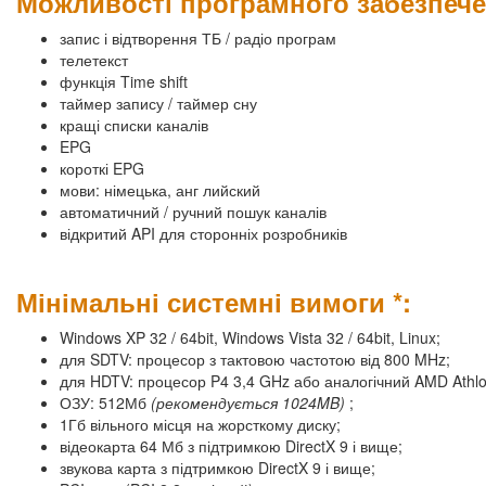
Можливості програмного забезпечен
запис і відтворення ТБ / радіо програм
телетекст
функція Time shift
таймер запису / таймер сну
кращі списки каналів
EPG
короткі EPG
мови: німецька, анг лийский
автоматичний / ручний пошук каналів
відкритий API для сторонніх розробників
Мінімальні системні вимоги *:
Windows XP 32 / 64bit, Windows Vista 32 / 64bit, Linux;
для SDTV: процесор з тактовою частотою від 800 MHz;
для HDTV: процесор P4 3,4 GHz або аналогічний AMD Athl
ОЗУ: 512Мб
(рекомендується 1024MB)
;
1Гб вільного місця на жорсткому диску;
відеокарта 64 Мб з підтримкою DirectX 9 і вище;
звукова карта з підтримкою DirectX 9 і вище;