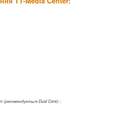
ня TT-Media Center:
on
(рекомендується Dual Core)
;