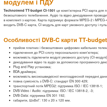
модулем і ПДУ
Technotrend TT-budget CI-1501
це комп'ютерна PCI карта для п
безкоштовного телебачення. Аудіо та відео декодування провод
в комплекті з картою. Карта підтримує формати MPEG-2 і MPEG-4 (
входить DVB-C карта, CI модуль для карт умовного доступу і пуль
Особливості DVB-C карти TT-budget
прийом платних і безкоштовних цифрових кабельних телек
підключення до PCI-слоту персонального комп'ютера;
можливість підключити модулі умовного доступу (CI-модулі
декодування відео та аудіо за допомогою програмного дек
Plug and Play установка;
BDA драйвера;
можливість високошвидкісної многоадресной передачі даних
повна сумісність з DVB-C: стандарт EN 300 429;
транспортний потік MPEG2: підтримка ISO / IEC 13818-1;
DVB-Video / Audio: підтримка: ISO / IEC 13818-2, -3;
DVB-Data: підтримка EN 301 192;
габарити, ШхВхГ: 130 х 20 х 120 мм.