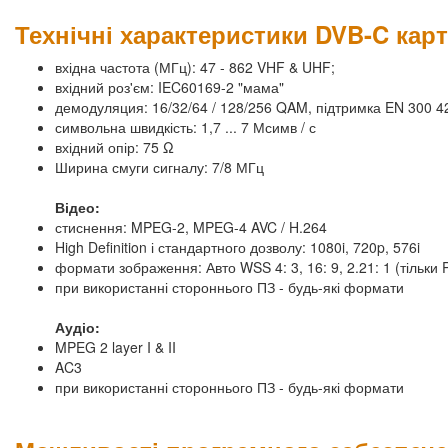
Технічні характеристики DVB-C карт
вхідна частота (МГц): 47 - 862 VHF & UHF;
вхідний роз'єм: IEC60169-2 "мама"
демодуляция: 16/32/64 / 128/256 QAM, підтримка EN 300 4
символьна швидкість: 1,7 ... 7 Мсимв / с
вхідний опір: 75 Ω
Ширина смуги сигналу: 7/8 МГц
Відео:
стиснення: MPEG-2, MPEG-4 AVC / H.264
High Definition і стандартного дозволу: 1080i, 720p, 576i
формати зображення: Авто WSS 4: 3, 16: 9, 2.21: 1 (тільки P
при використанні стороннього ПЗ - будь-які формати
Аудіо:
MPEG 2 layer I & II
AC3
при використанні стороннього ПЗ - будь-які формати