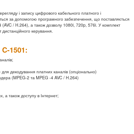
ерегляду і запису цифрового кабельного платного і
иться за допомогою програмного забезпечення, що поставляється
AVC / H.264), а також дозволу 1080i, 720p, 576i. У комплект
т дистанційного керування.
 C-1501:
аналів;
) для декодування платних каналів (опціонально)
одера (MPEG-2 та MPEG -4 AVC / H.264)
, а також доступу в Інтернет;