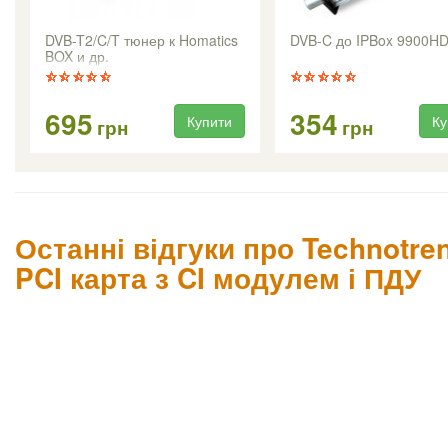
DVB-T2/C/T тюнер к Homatics
DVB-C до IPBox 9900H
BOX и др.
695
354
Купити
Ку
грн
грн
Останні відгуки про Technotren
PCI карта з CI модулем і ПДУ