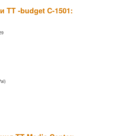
и TT -budget C-1501:
29
al)