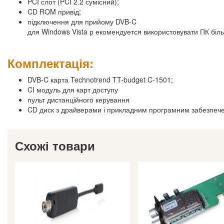
PCI слот (PCI 2.2 сумісний);
CD ROM привід;
підключення для прийому DVB-C
для Windows Vista р екомендуется використовувати ПК біль
Комплектація:
DVB-C карта Technotrend TT-budget C-1501;
CI модуль для карт доступу
пульт дистанційного керування
CD диск з драйверами і прикладним програмним забезпеч
Схожі товари