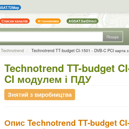
SAT.T2Map
Списки каналів
Установники
AGSAT.SatDirect
Пошук
Technotrend
Technotrend TT-budget CI-1501 - DVB-C PCI карта 
Technotrend TT-budget CI
CI модулем і ПДУ
Знятий з виробництва
Опис Technotrend TT-budget CI-