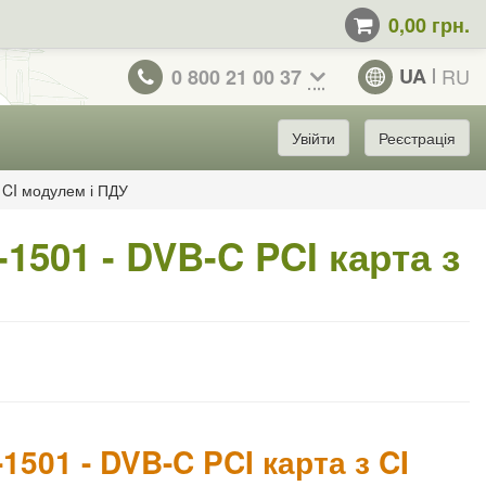
0,00 грн.
UA
RU
0 800 21 00 37
Увійти
Реєстрація
з CI модулем і ПДУ
-1501 - DVB-C PCI карта з
1501 - DVB-C PCI карта з CI