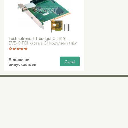
Technotrend TT-budget CI-1501 -
DVB-C PCI карта з CI модулем і ПДУ
Більше не
Схожі
випускається
Виставкові 
Київ, Правий бе
0 (800) 210 037
М «Почайна» (Пе
пр-т Степана Бан
Безкоштовно для всіх номерів по Україні