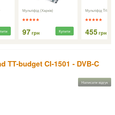
D
Мультіфід (Харків)
Мультіфід Triax -
97
455
пити
Купити
грн
грн
d TT-budget CI-1501 - DVB-C
Написати відгук