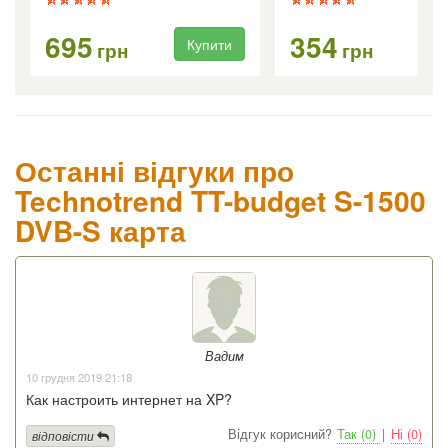
695
354
Купити
Ку
грн
грн
Останні відгуки про
Technotrend TT-budget S-1500
DVB-S карта
Вадим
10 грудня 2019 21:18
Как настроить интернет на XP?
Відгук корисний?
Так (0)
|
Ні (0)
відповісти