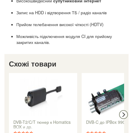
Високошвидкісний
супутниковий інтернет
Запис на HDD і відтворення ТБ / радіо каналів
Прийом телебачення високої чіткості (HDTV)
Можливість підключення модуля CI для прийому
закритих каналів.
Схожі товари
DVB-T2/C/T тюнер к Homatics
DVB-C до IPBox 9900H
BOX и др.