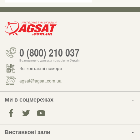
0 (800) 210 037
Безкоштовно для всіх номерів по Україні
Всі контактні номери
agsat@agsat.com.ua
Ми в соцмережах
Виставкові зали