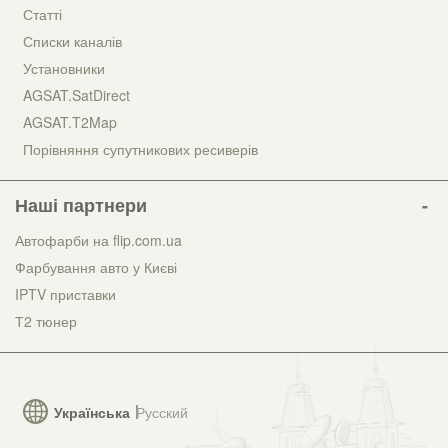
Статті
Списки каналів
Установники
AGSAT.SatDirect
AGSAT.T2Map
Порівняння супутникових ресиверів
Наші партнери
Автофарби на flip.com.ua
Фарбування авто у Києві
IPTV приставки
Т2 тюнер
Українська
Русский