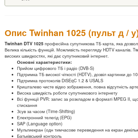
Опис Twinhan 1025 (пульт д / у
Twinhan DTV 1025
професійна супутникова ТБ карта, яка дозвол
Велика кількість функцій. Можливість перегляду HDTV каналів. T
високих швидкостях, які дає супутниковий інтернет.
Основні характеристики:
Прийом цифрового ТБ і радіо (DVB-S)
Підтримка ТБ високої чіткості (HDTV), дозвіл картинки до 10
Підтримка протоколів DiSEqC 1.2 & USALS
Кришталево чисте відео зображення, повна відсутність артефа
Висока швидкість роботи супутникового інтернету
Всі функції PVR: запис за розкладом в форматі MPEG II, щ
стискання
Зсув за часом (Time-Shifting)
Електронний телегід (EPG)
SAP (Language option)
Мультиекран (одн тимчасове переведення на екран декільк
Батьківський контроль