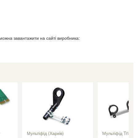
можна завантажити на сайті виробника:
D
Мультіфід (Харків)
Мультіфід Triax -