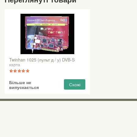
Twinhan 1025 (пульт д / у) DVB-S
карта
Більше не
Схожі
випускається
Виставкові 
Київ, Правий бе