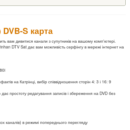
) DVB-S карта
ить вам дивитися канали з супутників на вашому комп'ютері.
winhan DTV Sat дає вам можливість серфінгу в мережі інтернет на
80i
ктів на Катрінці, вибір співвідношення сторін 4: 3 і 16: 9
о дає простоту редагування записів і збереження на DVD без
ох каналів) в режимі попереднього перегляду