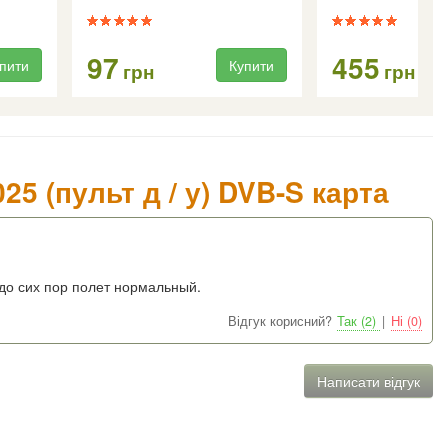
97
455
пити
Купити
грн
грн
25 (пульт д / у) DVB-S карта
 до сих пор полет нормальный.
Відгук корисний?
Так (2)
|
Ні (0)
Написати відгук