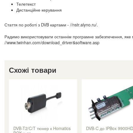
Телетекст
Дистанційне керування
Стаття по роботі з DVB картами - //nstr.alyno.ru/.
Радимо використовувати останнім програмне забезпечення, яке 
//www.twinhan.com/download_driver&software.asp
Схожі товари
DVB-T2/C/T тюнер к Homatics
DVB-C до IPBox 9900H
BOX и др.