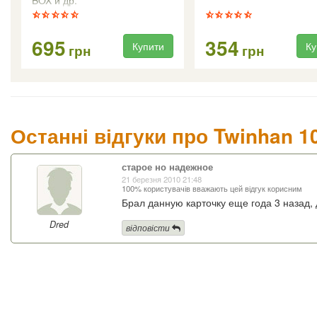
695
354
Купити
Ку
грн
грн
Останні відгуки про Twinhan 10
старое но надежное
21 березня 2010 21:48
100% користувачів вважають цей відгук корисним
Брал данную карточку еще года 3 назад,
Dred
відповісти