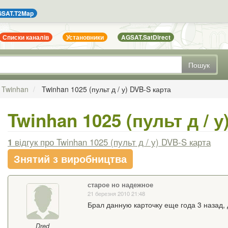
SAT.T2Map
Списки каналів
Установники
AGSAT.SatDirect
Пошук
Twinhan
Twinhan 1025 (пульт д / у) DVB-S карта
Twinhan 1025 (пульт д / у
1
відгук
про Twinhan 1025 (пульт д / у) DVB-S карта
Знятий з виробництва
старое но надежное
21 березня 2010 21:48
Брал данную карточку еще года 3 назад,
Dred