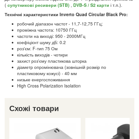
(
супутникові ресивери (STB)
,
DVB-S / S2 карти
і т.п.).
Технічні характеристики Inverto Quad Circular Black Pro:
робочий діапазон частот - 11,7-12,75 ГГц;
проміжна частота: 10750 ГГц
частоти на виході: 950 - 2000МГц
коефіцієнт шуму дБ: 0.2
роз'єм: F-тип 75 Ом
кількість виходів - чотири
захист роз'єму пластикова шторка
діаметр опромінювача (зовнішній розмір по
пластиковому кожусі) - 40 мм
низьке енергоспоживання
High Cross Polarization Isolation
Схожі товари