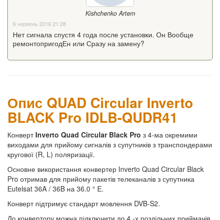
Kishchenko Artem
6 червень 2016 21:28
Нет сигнала спустя 4 года после установки. Он Вообще
ремонтопригодЕн или Сразу на замену?
Опис QUAD Circular Inverto
BLACK Pro IDLB-QUDR41
Конверт
Inverto Quad Circular Black Pro
з 4-ма окремими
виходами для прийому сигналів з супутників з транспондерами
кругової (R, L) поляризації.
Основне використання конвертер Inverto Quad Circular Black
Pro отримав для прийому пакетів телеканалів з супутника
Eutelsat 36A / 36B на 36.0 ° E.
Конверт підтримує стандарт мовлення DVB-S2.
До конвертору можна підключити до 4 -х роздільних приймачів