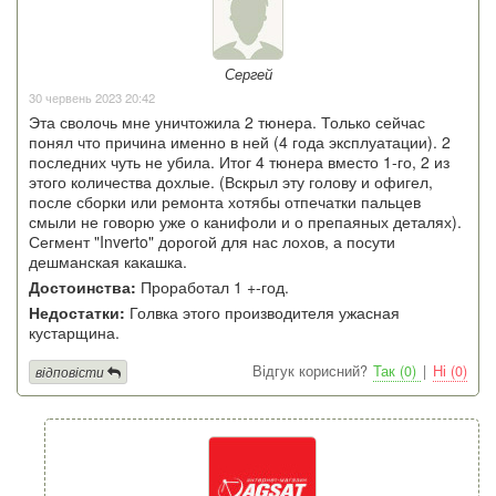
Сергей
30 червень 2023 20:42
Эта сволочь мне уничтожила 2 тюнера. Только сейчас
понял что причина именно в ней (4 года эксплуатации). 2
последних чуть не убила. Итог 4 тюнера вместо 1-го, 2 из
этого количества дохлые. (Вскрыл эту голову и офигел,
после сборки или ремонта хотябы отпечатки пальцев
смыли не говорю уже о канифоли и о препаяных деталях).
Сегмент "Inverto" дорогой для нас лохов, а посути
дешманская какашка.
Достоинства:
Проработал 1 +-год.
Недостатки:
Голвка этого производителя ужасная
кустарщина.
Відгук корисний?
Так (0)
|
Ні (0)
відповісти