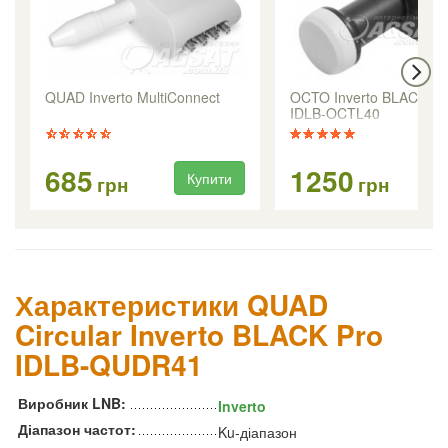
QUAD Inverto MultiConnect
OCTO Inverto BLACK Pr
IDLB-OCTL40
685
1250
Купити
Ку
грн
грн
Характеристики QUAD
Circular Inverto BLACK Pro
IDLB-QUDR41
Виробник LNB:
Inverto
Діапазон частот:
Ku-діапазон