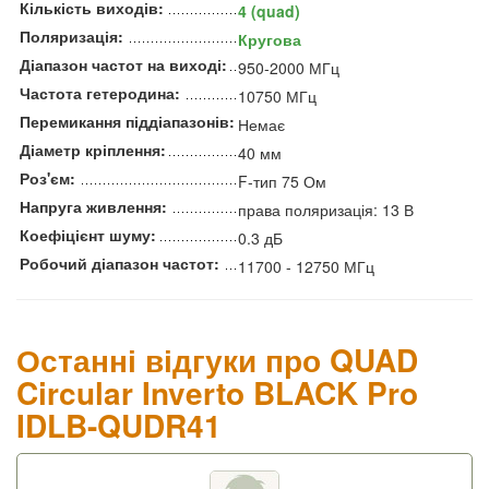
Кількість виходів:
4 (quad)
Поляризація:
Кругова
Діапазон частот на виході:
950-2000 МГц
Частота гетеродина:
10750 МГц
Перемикання піддіапазонів:
Немає
Діаметр кріплення:
40 мм
Роз'єм:
F-тип 75 Ом
Напруга живлення:
права поляризація: 13 В
Коефіцієнт шуму:
0.3 дБ
Робочий діапазон частот:
11700 - 12750 МГц
Останні відгуки про QUAD
Circular Inverto BLACK Pro
IDLB-QUDR41