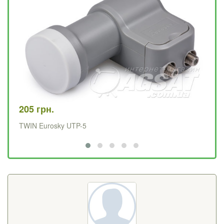
205 грн.
12
TWIN Eurosky UTP-5
SI