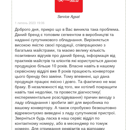
Service Agsat
1 липень 2023 19:06
Доброго дня, прикро що в Вас виникла така проблема.
Даний бренд є топовим сегментом в виробництві та
наданні супутникового обладнання. Вирізняється
високою якістю своєї продукції, співпрацюємо з
багатьма майстрами, та маємо велику кількість
позитивних відгуків про даний бренд, інформація від
практиків майстрів та клієнтів які користуються даною
продукцією більше 10 років. Власне навіть в нашому
сервісному відділі вже 8 років працюють конвертори
цього бренду без заміни. Тому впевнені, що дана
продукція працює якісно і довго. Та фактично не має
браку. В незалежності від того, ми хотілиб покращити
навіть такі недоліки, та провести діагностику(
експерементальне розслідвування) причин виходу з
ладу обладнання і зробити звіт для виробника по
вашому конвертору. А також спробуємо безкоштовно
відремонтуємо виведені з ладу супутникові пристрої.
Зверніться будь ласка в наш сервіс відділ по
контактному номеру, або в месенджер по томуж
номеру. Для отримання реквізитів на відправку