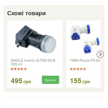
Схожі товари
SINGLE Inverto ULTRA IDLB-
TWIN Pauxis PX-8219
SINL40
495
155
Купити
Ку
грн
грн