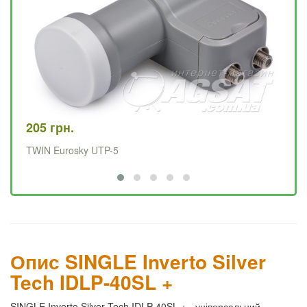
205 грн.
12
TWIN Eurosky UTP-5
SI
Опис SINGLE Inverto Silver
Tech IDLP-40SL +
SINGLE Inverto Silver Tech IDLP-40SL + - універсальний