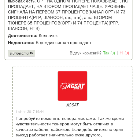
выходах есть. ОРТ НА ОДНОМ ТЮНЕРЕ ПОКАЗЫВАЕТ, НО
ПРОПАДАЕТ, НА ВТОРОМ ПРОПАДАЕТ ЧАЩЕ. УРОВЕНЬ
СИГНАЛА НА ПЕРВОМ 67 ПРОЦЕНТОВ(КАНАЛ ОРТ) И 73
ПРОЦЕНТА(РТР, ШАНСОН, стс, нтв), а на ВТОРОМ
ТЮНЕРЕ 65 ПРОЦЕНТОВ(ОРТ) И 74 ПРОЦЕНТА)(РТР,
ШАНСОН, НТВ)
Достоинства:
Колпачок
Недостатки:
В дождик сигнал пропадает
Відгук корисний?
Так (3)
|
Ні (0)
відповісти
AGSAT
1 січня 2017 19:44
Попробуйте поменять тюнера местами. Так же кроме
чувствительности тюнеров могут быть отличия в
качестве кабеля, дайсиков. Если действительно один
выход работает значительно хуже другого,