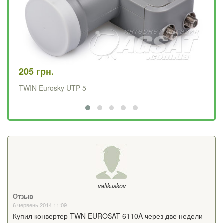
205 грн.
12
TWIN Eurosky UTP-5
SI
valikuskov
Отзыв
6 червень 2014 11:09
Купил конвертер TWN EUROSAT 6110A через две недели