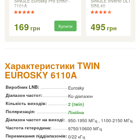
SINGLE Eurosky Pro EHKF-
SINGLE Inverto ULTRA 
7101A
SINL40
169
495
Купити
Ку
грн
грн
Характеристики TWIN
EUROSKY 6110A
Виробник LNB:
Eurosky
Діапазон частот:
Ku-діапазон
Кількість виходів:
2 (twin)
Поляризація:
Лінійна
Діапазон частот на виході:
950-1950 МГц , 1100-2150 МГц
Частота гетеродина:
9750/10600 МГц
Перемикання піддіапазонів:
0/22 кГц