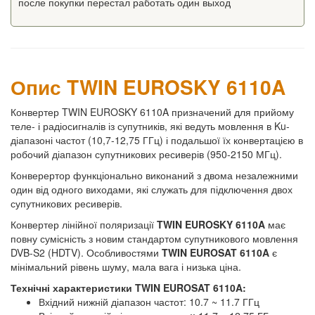
после покупки перестал работать один выход
Опис TWIN EUROSKY 6110A
Конвертер TWIN EUROSKY 6110A призначений для прийому
теле- і радіосигналів із супутників, які ведуть мовлення в Ku-
діапазоні частот (10,7-12,75 ГГц) і подальшої їх конвертацією в
робочий діапазон супутникових ресиверів (950-2150 МГц).
Конверертор функціонально виконаний з двома незалежними
один від одного виходами, які служать для підключення двох
супутникових ресиверів.
Конвертер лінійної поляризації
TWIN EUROSKY 6110A
має
повну сумісність з новим стандартом супутникового мовлення
DVB-S2 (HDTV). Особливостями
TWIN EUROSAT 6110A
є
мінімальний рівень шуму, мала вага і низька ціна.
Технічні характеристики TWIN EUROSAT 6110A:
Вхідний нижній діапазон частот: 10.7 ~ 11.7 ГГц