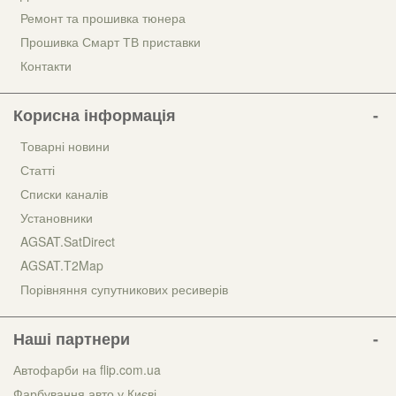
Ремонт та прошивка тюнера
Прошивка Смарт ТВ приставки
Контакти
Корисна інформація
Товарні новини
Статті
Списки каналів
Установники
AGSAT.SatDirect
AGSAT.T2Map
Порівняння супутникових ресиверів
Наші партнери
Автофарби на flip.com.ua
Фарбування авто у Києві