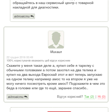
обращайтесь в наш сервисный центр с товарной
накладной для диагностики.
відповісти
Михаил
22 грудня 2016 00:49
100% користувачів вважають цей відгук корисним
Скажите у меня такая деле а, купил себе я тарелку с
обычными головками а потом захотел на два телика и
купил на два выхода Евроскай этот и вот теперь запускаю
на одном телику например амос то на втором я уже не
могу ничего посмотреть кроме амос!! Подскажите в чем это
беда в головке или где то ещё, заранее спасибо..
Відгук корисний?
Так (2)
|
Ні (0)
відповісти