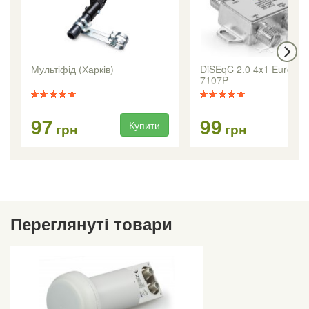
Мультіфід (Харків)
DiSEqC 2.0 4x1 Eurosk
7107P
97
99
Купити
Ку
грн
грн
Переглянуті товари