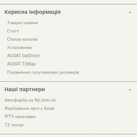
Корисна інформація
Товарні новини
Статті
Списки каналів
Установники
AGSAT.SatDirect
AGSAT.T2Map
Порівняння супутникових ресиверів
Наші партнери
Автофарби на flip.com.ua
Фарбування авто у Києві
IPTV приставки
Т2 тюнер