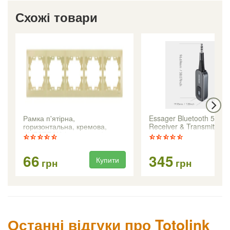
Схожі товари
Рамка п'ятірна,
Essager Bluetooth 5.1 A
горизонтальна, кремова,
Receiver & Transmitter
ANESTECH (Туреччина), з
вставками
66
345
Купити
Ку
грн
грн
Останні відгуки про Totolink