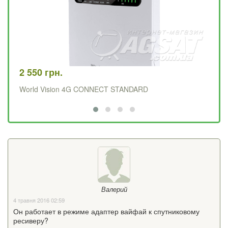
2 550 грн.
59
World Vision 4G CONNECT STANDARD
Ма
Валерий
4 травня 2016 02:59
Он работает в режиме адаптер вайфай к спутниковому
ресиверу?