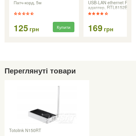
Патч-корд, 5м
USB-LAN ethernet RJ45
адаптер, RTL8152B
125
169
Купити
Ку
грн
грн
Переглянуті товари
Totolink N150RT