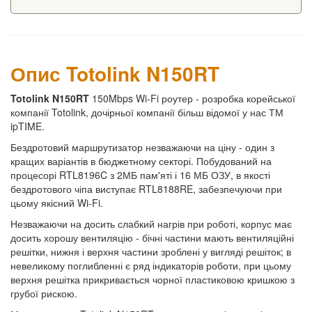
Опис Totolink N150RT
Totolink N150RT
150Mbps Wi-Fi роутер - розробка корейської
компанії Totolink, дочірньої компанії більш відомої у нас ТМ
ipTIME.
Бездротовий маршрутизатор незважаючи на ціну - один з
кращих варіантів в бюджетному секторі. Побудований на
процесорі RTL8196C з 2МБ пам'яті і 16 МБ ОЗУ, в якості
бездротового чіпа виступає RTL8188RE, забезпечуючи при
цьому якісний Wi-Fi.
Незважаючи на досить слабкий нагрів при роботі, корпус має
досить хорошу вентиляцію - бічні частини мають вентиляційні
решітки, нижня і верхня частини зроблені у вигляді решіток; в
невеликому поглибленні є ряд індикаторів роботи, при цьому
верхня решітка прикривається чорної пластиковою кришкою з
грубої рискою.