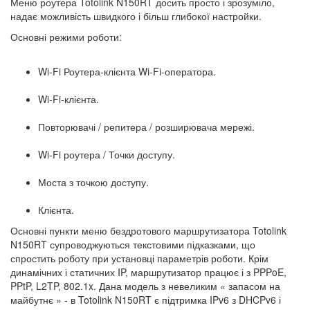
Меню роутера Totolink N150RT досить просто і зрозуміло,
надає можливість швидкого і більш глибокої настройки.
Основні режими роботи:
Wi-Fi Роутера-клієнта Wi-Fi-оператора.
Wi-Fi-клієнта.
Повторювачі / репитера / розширювача мережі.
Wi-Fi роутера / Точки доступу.
Моста з точкою доступу.
Клієнта.
Основні пункти меню бездротового маршрутизатора Totolink
N150RT супроводжуються текстовими підказками, що
спростить роботу при установці параметрів роботи. Крім
динамічних і статичних IP, маршрутизатор працює і з PPPoE,
PPtP, L2TP, 802.1x. Дана модель з невеликим « запасом на
майбутнє » - в Totolink N150RT є підтримка IPv6 з DHCPv6 і