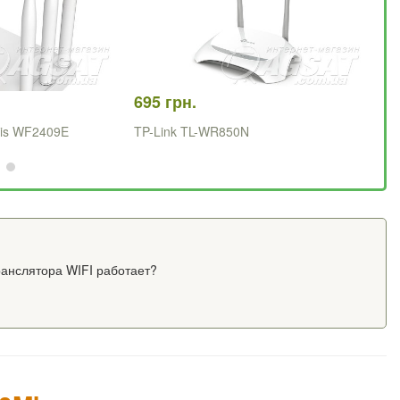
695 грн.
1 
tis WF2409E
TP-Link TL-WR850N
Hu
ранслятора WIFI работает?