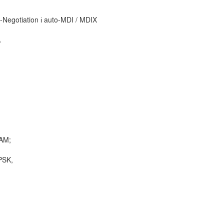
Negotiation і auto-MDI / MDIX
A
AM;
PSK,