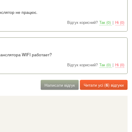
анслятор не працює.
Відгук корисний?
Так (0)
|
Ні (0)
ранслятора WIFI работает?
Відгук корисний?
Так (0)
|
Ні (0)
Написати відгук
Читати усі (
6
) відгуки