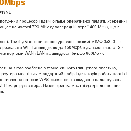
00Mbps
1043ND
.
тужний процесор і вдвічі більше оперативної пам'яті. Усередині
ює на частоті 720 MHz (у попередній версії 400 MHz), що в
і. Три 5 дБі антени сконфігуровані в режимі MIMO 3x3: 3, і з
роздавати Wi-Fi зі швидкістю до 450Mbps в діапазоні частот 2.4-
іж портами WAN і LAN на швидкості більше 800Мб / с,
стина якого зроблена з темно-синього глянцевого пластика,
роутера має тільки стандартний набір індикаторів роботи портів і
до живлення і кнопки WPS, живлення та скидання налаштувань.
Wi-Fi маршрутизатора. Нижня кришка має гнізда кріплення, що
ні.