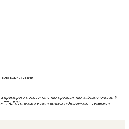
цтвом користувача
є на пристрої з неоригінальним програмним забезпеченням. У
я TP-LINK також не займається підтримкою і сервісним