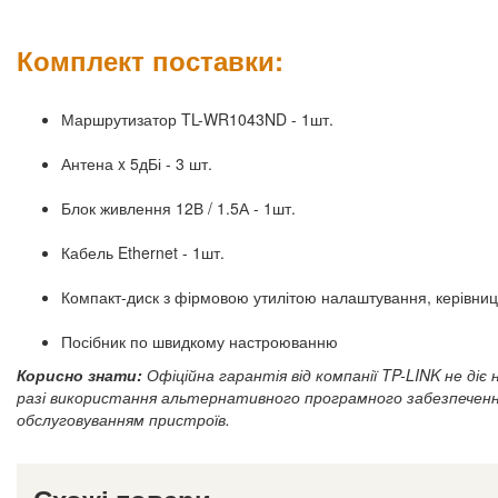
Комплект поставки:
Маршрутизатор TL-WR1043ND - 1шт.
Антена x 5дБі - 3 шт.
Блок живлення 12В / 1.5А - 1шт.
Кабель Ethernet - 1шт.
Компакт-диск з фірмовою утилітою налаштування, керівни
Посібник по швидкому настроюванню
Корисно знати:
Офіційна гарантія від компанії TP-LINK не ді
разі використання альтернативного програмного забезпеченн
обслуговуванням пристроїв.