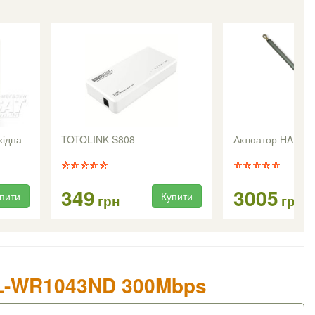
хідна
TOTOLINK S808
Актюатор HARL-3
349
3005
пити
Купити
грн
грн
 TL-WR1043ND 300Mbps