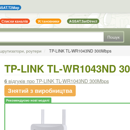
SAT.T2Map
Списки каналів
Установники
AGSAT.SatDirect
Пошук
шрутизатори, роутери
TP-LINK TL-WR1043ND 300Mbps
TP-LINK TL-WR1043ND 3
6
відгуків
про TP-LINK TL-WR1043ND 300Mbps
Знятий з виробництва
Рекомендуємо нові моделі