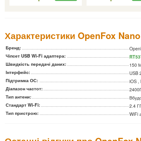
Характеристики OpenFox Nano 
Бренд:
Open
Чіпсет USB Wi-Fi адаптера:
RT53
Швидкість передачі даних:
150 М
Інтерфейс:
USB 
Підтримка ОС:
iOS ,
Діапазон частот:
2400
Тип антени:
Вбуд
Стандарт Wi-Fi:
2.4 ГГ
Тип пристрою:
WiFi 
Останні відгуки про OpenFox 