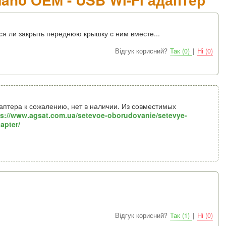
я ли закрыть переднюю крышку с ним вместе...
Відгук корисний?
Так (0)
|
Ні (0)
аптера к сожалению, нет в наличии. Из совместимых
ps://www.agsat.com.ua/setevoe-oborudovanie/setevye-
apter/
Відгук корисний?
Так (1)
|
Ні (0)