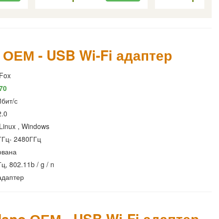
ОЕМ - USB Wi-Fi адаптер
Fox
70
бит/с
2.0
 Linux , Windows
ГГц- 2480ГГц
ована
ц, 802.11b / g / n
адаптер
Nano ОЕМ - USB Wi-Fi адаптер