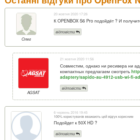
20 жовтня 2020 17:26
К OPENBOX S6 Pro подойдёт ? И получитс
відповісти
Олег
21 жовтня 2020 11:56
Совместим, однако ни ресивера ни ад
компактных предлагаем смотреть
htt
adaptery/sapido-au-4912-usb-wi-fi-ad
відповісти
AGSAT
6 червень 2016 19:45
100% користувачів вважають цей відгук корисним
Подойдет к 50X HD ?
відповісти