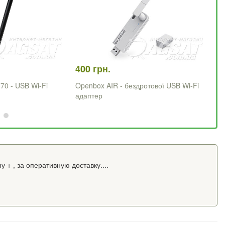
400 грн.
13
70 - USB Wi-Fi
Openbox AIR - бездротової USB Wi-Fi
Ne
адаптер
ад
 + , за оперативную доставку....