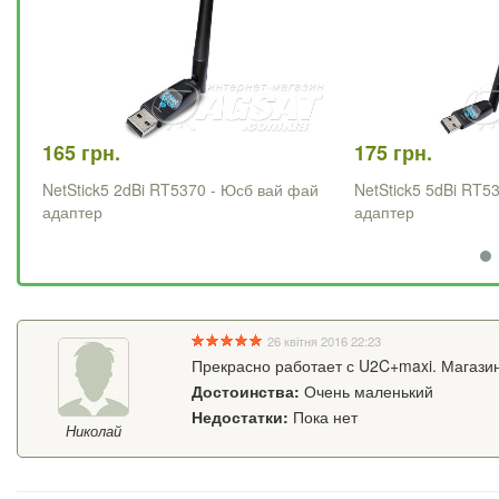
165 грн.
175 грн.
NetStick5 2dBi RT5370 - Юсб вай фай
NetStick5 5dBi RT53
адаптер
адаптер
26 квітня 2016 22:23
Прекрасно работает с U2C+maxi. Магазину
Достоинства:
Очень маленький
Недостатки:
Пока нет
Николай