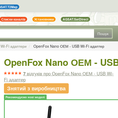
SAT.T2Map
Списки каналів
Установники
AGSAT.SatDirect
Пошук
Wi-Fi адаптери
OpenFox Nano ОЕМ - USB Wi-Fi адаптер
OpenFox Nano ОЕМ - USB
7
відгуків
про OpenFox Nano ОЕМ - USB Wi-
Fi адаптер
Знятий з виробництва
Рекомендуємо нові моделі