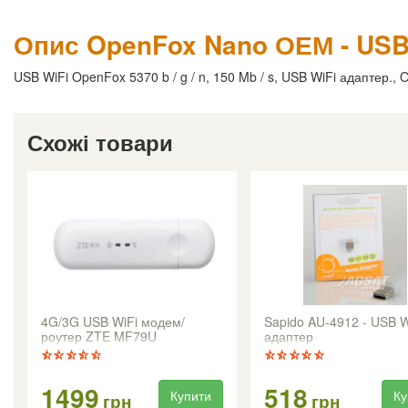
Опис OpenFox Nano ОЕМ - USB 
USB WiFi OpenFox 5370 b / g / n, 150 Mb / s, USB WiFi адаптер., 
Схожі товари
4G/3G USB WiFi модем/
Sapido AU-4912 - USB W
роутер ZTE MF79U
адаптер
1499
518
Купити
Ку
грн
грн