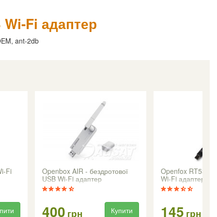
Wi-Fi адаптер
OEM, ant-2db
i-Fi
Openbox AIR - бездротової
Openfox RT5370 
USB Wi-Fi адаптер
Wi-Fi адаптер
400
145
пити
Купити
грн
грн