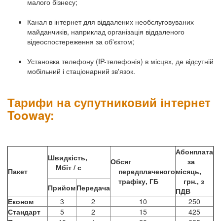
малого бізнесу;
Канал в інтернет для віддалених необслуговуваних
майданчиків, наприклад організація віддаленого
відеоспостереження за об'єктом;
Установка телефону (IP-телефонія) в місцях, де відсутній
мобільний і стаціонарний зв'язок.
Тарифи на супутниковий інтернет
Tooway:
Абонплата
Швидкість,
Обсяг
за
Мбіт / с
Пакет
передплаченого
місяць,
трафіку, ГБ
грн., з
Прийом
Передача
ПДВ
Економ
3
2
10
250
Стандарт
5
2
15
425