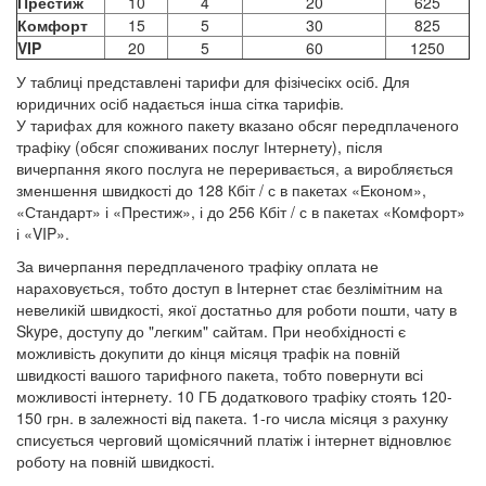
Престиж
10
4
20
625
Комфорт
15
5
30
825
VIP
20
5
60
1250
У таблиці представлені тарифи для фізічесікх осіб. Для
юридичних осіб надається інша сітка тарифів.
У тарифах для кожного пакету вказано обсяг передплаченого
трафіку (обсяг споживаних послуг Інтернету), після
вичерпання якого послуга не переривається, а виробляється
зменшення швидкості до 128 Кбіт / с в пакетах «Економ»,
«Стандарт» і «Престиж», і до 256 Кбіт / с в пакетах «Комфорт»
і «VIP».
За вичерпання передплаченого трафіку оплата не
нараховується, тобто доступ в Інтернет стає безлімітним на
невеликій швидкості, якої достатньо для роботи пошти, чату в
Skype, доступу до "легким" сайтам. При необхідності є
можливість докупити до кінця місяця трафік на повній
швидкості вашого тарифного пакета, тобто повернути всі
можливості інтернету. 10 ГБ додаткового трафіку стоять 120-
150 грн. в залежності від пакета. 1-го числа місяця з рахунку
списується черговий щомісячний платіж і інтернет відновлює
роботу на повній швидкості.