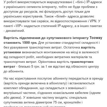
У роботі використовуються маршрутизовані ( «білі») IP-адреси
з українського сегмента інтернету, тобто не буде проблем з
доступом до ресурсів, які фільтрують доступ тільки для
українських користувачів. Також «білий» адреса дозволяє
використовувати такі сервіси, як відеоспостереження і VPN. У
пакеті «VIP» надається статичний IP-адресу, а в інших пакетах
- динамічний.
Вартість підключення до супутникового інтернету Tooway
становить 1500 грн.
Для установки стандартної складності і
без урахування транспортних витрат. Остаточна
вартість
установки
визначається монтажником на місці в залежності
від складності робіт, необхідних витратних матеріалів та
транспортних витрат. Орієнтовна вартість
транспортних
витрат
- близько 5 грн. за 1 км відстані від обласного центру
до абонента.
На час користування послугою абоненту передається в оренду
(вартість оренди включена в абонплату) і встановлюється
комплект обладнання, що складається з зовнішньої і
внутрішньої частини, з'єднаних коаксіальним кабелем (одним
або двома). У зовнішню частину входять: спеціальна
супутникова антена діаметром 75 см, кронштейн і
приймально-передавальний конвертер.