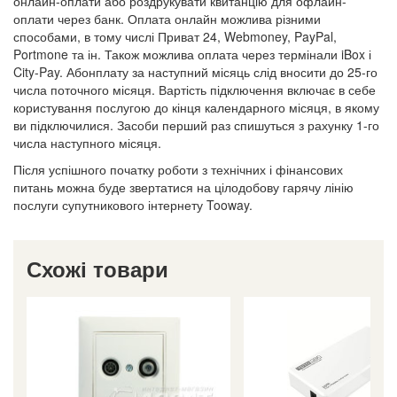
онлайн-оплати або роздрукувати квитанцію для офлайн-
оплати через банк. Оплата онлайн можлива різними
способами, в тому числі Приват 24, Webmoney, PayPal,
Portmone та ін. Також можлива оплата через термінали iBox і
City-Pay. Абонплату за наступний місяць слід вносити до 25-го
числа поточного місяця. Вартість підключення включає в себе
користування послугою до кінця календарного місяця, в якому
ви підключилися. Засоби перший раз спишуться з рахунку 1-го
числа наступного місяця.
Після успішного початку роботи з технічних і фінансових
питань можна буде звертатися на цілодобову гарячу лінію
послуги супутникового інтернету Tooway.
Схожі товари