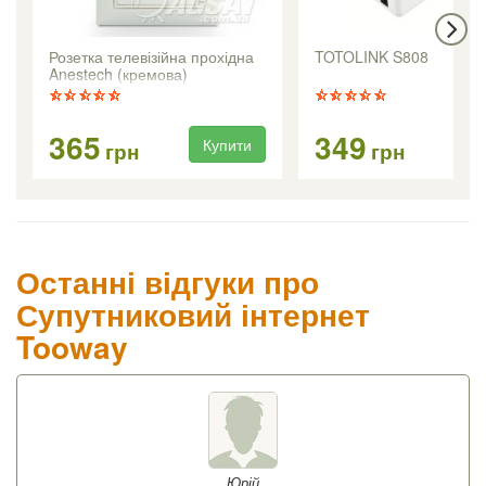
Розетка телевізійна прохідна
TOTOLINK S808
Anestech (кремова)
365
349
Купити
Ку
грн
грн
Останні відгуки про
Супутниковий інтернет
Tooway
Юрій