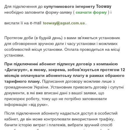
Для підключення до
супутникового інтернету Tooway
необхідно заповнити форму-заявку (
скачати форму
) і
вислати її на e-mail
.
Протягом доби (в будній день) з вами зв'яжеться установник
для обговорення зручною дати і часу установки і можливих
особливостей місця установки. Оплата проводиться на місці
установки.
При підключенні абонент підписує договір з компанією
«Датагруп», в якому, зокрема, зобов'язується протягом 12
місяців оплачувати абонентську плату в рамках обраного
тарифного плану.
Підписання договору можливе лише з
громадянином України. Установник привозить договір і супутні
документи, в які вже вписані дані з вашої заявки, що
прискорює роботу, тому що не потрібно заповнювати
інформацію «від руки».
Після підключення абоненту надається доступ в особистий
кабінет, де він може контролювати використання трафіку,
бачити історію витрат і платежів, вибрати зручний спосіб