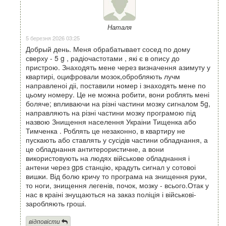
Наталя
5 березня 2026 03:25
Добрый день. Меня обрабатывает сосед по дому
сверху - 5 g , радіочастотами , які є в опису до
пристрою. Знаходять мене через визначення азимуту у
квартирі, оцифровали мозок,обробляють лучм
направленоі діі, поставили номер і знаходять мене по
цьому номеру. Це не можна робити, вони роблять мені
боляче; впливаючи на різні частини мозку сигналом 5g,
направляють на різні частини мозку програмою під
назвою Знищення населення Украіни Тищенка або
Тимченка . Роблять це незаконно, в квартиру не
пускають або ставлять у сусідів частини обладнання, а
це обладнання антитерористичне, а вони
використовують на людях військове обладнання і
антени через gps станцію, крадуть сигнал у сотовоі
вишки. Від болю кричу то програма на знищення руки,
то ноги, знищення легенів, почок, мозку - всього.Отак у
нас в краіні знущаються на заказ поліція і військові-
заробляють гроші.
відповісти