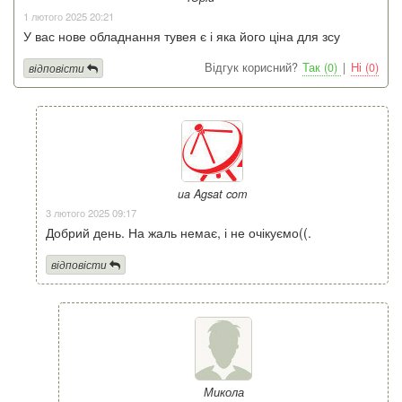
1 лютого 2025 20:21
У вас нове обладнання тувея є і яка його ціна для зсу
Відгук корисний?
Так (0)
|
Ні (0)
відповісти
ua Agsat com
3 лютого 2025 09:17
Добрий день. На жаль немає, і не очікуємо((.
відповісти
Микола