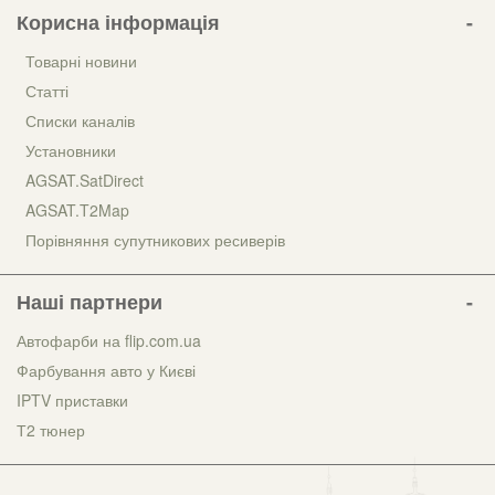
Корисна інформація
Товарні новини
Статті
Списки каналів
Установники
AGSAT.SatDirect
AGSAT.T2Map
Порівняння супутникових ресиверів
Наші партнери
Автофарби на flip.com.ua
Фарбування авто у Києві
IPTV приставки
Т2 тюнер