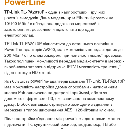
PowerLine
TP-Link TL-PA2010P
- один з найпростіших і зручних
powerlinе-модулів. Дана модель, крім Ethernet-розетки на
10/100 Мбіт / с обладнана додатково мережевий із
заземленням, дозволяючи підключити ще один
електроприлад.
TP-Link TL-PA2010P відноситься до останнього покоління
Powerlinе-адаптерів AV200, має можливість передачі даних до
200 Мбіт / с по електромережі при наявності якісної проводки.
Також поліпшені можливості передачі медіаконтенту в мережі -
виробником заявлена підтримка IPTV і можливість трансляції
відео потоку в HD-якості.
Як і більшість powerlinе-адаптерів компанії TP-Link, TL-PA2010P
має можливість настройки двома способами - натисканням
кнопок Pair одночасно на джерелі і приймачі, або ж за
допомогою фірмового ПЗ, яке записано на комплектному
диску. В обох випадках отримуємо захищене з'єднання з
мережею з типом шифрування AES і 128-бітовим ключем.
Після настройки з'єднання між powerlinе-адаптерами, можна
підключати ПК, супутниковий ресивер, медіаплеєр, ТВ або