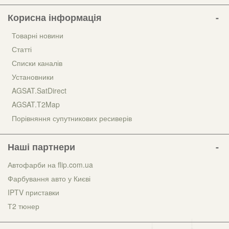
Корисна інформація
Товарні новини
Статті
Списки каналів
Установники
AGSAT.SatDirect
AGSAT.T2Map
Порівняння супутникових ресиверів
Наші партнери
Автофарби на flip.com.ua
Фарбування авто у Києві
IPTV приставки
Т2 тюнер