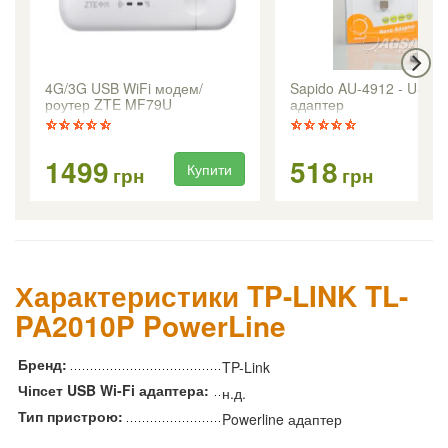
4G/3G USB WiFi модем/
Sapido AU-4912 - USB W
роутер ZTE MF79U
адаптер
1499
518
Купити
Ку
грн
грн
Характеристики TP-LINK TL-
PA2010P PowerLine
Бренд:
TP-Link
Чіпсет USB Wi-Fi адаптера:
н.д.
Тип пристрою:
Powerline адаптер