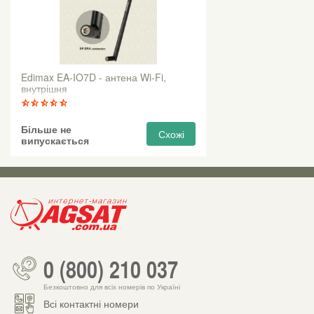
Edimax EA-IO7D - антена Wi-Fi,
внутрішня
Більше не
Схожі
випускається
0 (800) 210 037
Безкоштовно для всіх номерів по Україні
Всі контактні номери