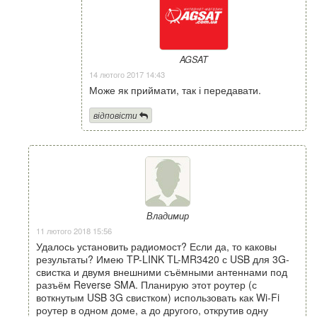
AGSAT
14 лютого 2017 14:43
Може як приймати, так і передавати.
відповісти
Владимир
11 лютого 2018 15:56
Удалось установить радиомост? Если да, то каковы
результаты? Имею TP-LINK TL-MR3420 с USB для 3G-
свистка и двумя внешними съёмными антеннами под
разъём Reverse SMA. Планирую этот роутер (с
воткнутым USB 3G свистком) использовать как Wi-Fi
роутер в одном доме, а до другого, открутив одну