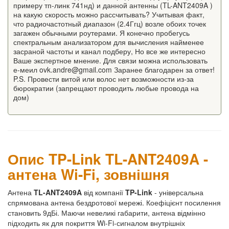
примеру тп-линк 741нд) и данной антенны (TL-ANT2409A )
на какую скорость можно рассчитывать? Учитывая факт,
что радиочастотный диапазон (2.4Ггц) возле обоих точек
загажен обычными роутерами. Я конечно пробегусь
спектральным анализатором для вычисления найменее
засраной частоты и канал подберу, Но все же интересно
Ваше экспертное мнение. Для связи можна использовать
е-меил ovk.andre@gmail.com Заранее благодарен за ответ!
P.S. Провести витой или волос нет возможности из-за
бюрократии (запрещают проводить любые провода на
дом)
Опис TP-Link TL-ANT2409A -
антена Wi-Fi, зовнішня
Антена
TL-ANT2409A
від компанії
TP-Link
- універсальна
спрямована антена бездротової мережі. Коефіцієнт посилення
становить 9дБі. Маючи невеликі габарити, антена відмінно
підходить як для покриття Wi-Fi-сигналом внутрішніх