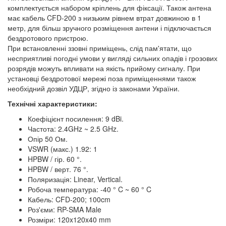
комплектується набором кріплень для фіксації. Також антена
має кабель CFD-200 з низьким рівнем втрат довжиною в 1
метр, для більш зручного розміщення антени і підключається
бездротового пристрою.
При встановленні ззовні приміщень, слід пам'ятати, що
несприятливі погодні умови у вигляді сильних опадів і грозових
розрядів можуть впливати на якість прийому сигналу. При
установці бездротової мережі поза приміщеннями також
необхідний дозвіл УДЦР, згідно із законами України.
Технічні характеристики:
Коефіцієнт посилення: 9 dBi.
Частота: 2.4GHz ~ 2.5 GHz.
Опір 50 Ом.
VSWR (макс.) 1.92: 1
HPBW / гір. 60 °.
HPBW / верт. 76 °.
Поляризація: Linear, Vertical.
Робоча температура: -40 ° C ~ 60 ° C
Кабель: CFD-200; 100cm
Роз'єми: RP-SMA Male
Розміри: 120x120x40 mm