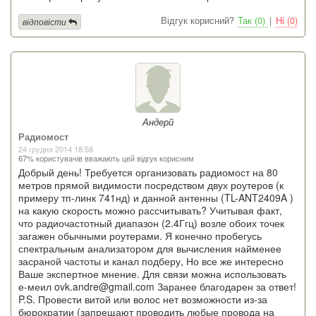
Відгук корисний?
Так (0)
|
Ні (0)
відповісти
Андерй
Радиомост
24 грудня 2014 18:58
67% користувачів вважають цей відгук корисним
Добрый день! Требуется организовать радиомост на 80
метров прямой видимости посредством двух роутеров (к
примеру тп-линк 741нд) и данной антенны (TL-ANT2409A )
на какую скорость можно рассчитывать? Учитывая факт,
что радиочастотный диапазон (2.4Ггц) возле обоих точек
загажен обычными роутерами. Я конечно пробегусь
спектральным анализатором для вычисления найменее
засраной частоты и канал подберу, Но все же интересно
Ваше экспертное мнение. Для связи можна использовать
е-меил ovk.andre@gmail.com Заранее благодарен за ответ!
P.S. Провести витой или волос нет возможности из-за
бюрократии (запрещают проводить любые провода на