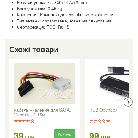
Розміри упаковки: 250x167x72 mm
Вага упаковки: 0,45 kg
Кріплення: Комплект для зовнішнього кріплення.
Тип антени: спрямована, зовнішня / внутрішня.
Сертифікація: FCC, RoHS.
Схожі товари
Кабель живлення для SATA,
HUB Openbox
Gembird, 0.15м
39
99
Купити
Ку
грн
грн