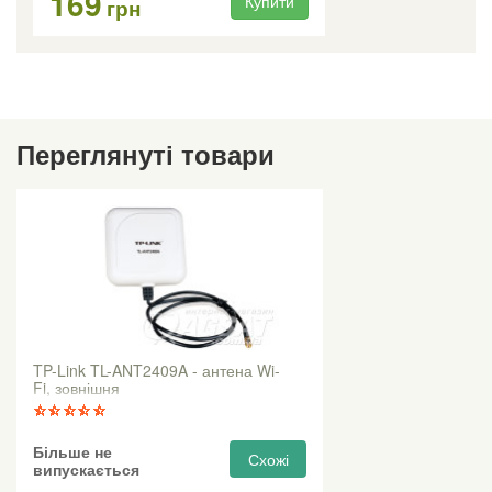
169
Купити
грн
Переглянуті товари
TP-Link TL-ANT2409A - антена Wi-
Fi, зовнішня
Більше не
Схожі
випускається