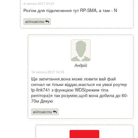
4 лютого 2017 21:21
Роз'єм для підключення тут RP-SMA, а там - N
відповісти
Андрій
14 лютого 2017 14:19
Ще запитання,вона може ловити вай фай
сигнал чи тільки віддає,мається на увазі роутер
tp-link741 з функцією WDS(режим тіпа
репітора)я так розумію,щоб вона добила до 60-
70м Дякую
відповісти