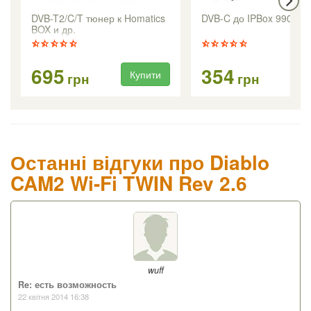
DVB-T2/C/T тюнер к Homatics
DVB-C до IPBox 9900H
BOX и др.
695
354
Купити
Ку
грн
грн
Останні відгуки про Diablo
CAM2 Wi-Fi TWIN Rev 2.6
wuff
Re: есть возможность
22 квітня 2014 16:38