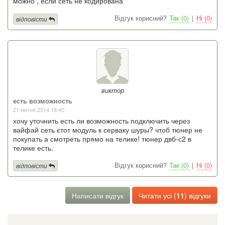
можно , если сеть не кодирована
Відгук корисний?
Так (0)
|
Ні (0)
відповісти
виктор
есть возможность
21 квітня 2014 18:40
хочу уточнить есть ли возможность подключить через
вайфай сеть єтот модуль к серваку шуры? чтоб тюнер не
покупать а смотреть прямо на телике! тюнер двб-с2 в
телике есть.
Відгук корисний?
Так (0)
|
Ні (0)
відповісти
Написати відгук
Читати усі (
11
) відгуки