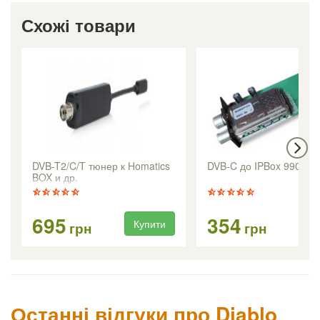
Схожі товари
DVB-T2/C/T тюнер к Homatics
DVB-C до IPBox 9900H
BOX и др.
695
354
Купити
Ку
грн
грн
Останні відгуки про Diablo