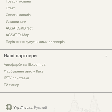
Товарні новини
Статті
Списки каналів
Установники
AGSAT.SatDirect
AGSAT.T2Map
Порівняння супутникових ресиверів
Наші партнери
Автофарби на flip.com.ua
Фарбування авто у Києві
IPTV приставки
Т2 тюнер
Українська
Русский