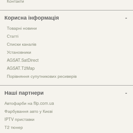
Контакти
Корисна інформація
Товарні новини
Статті
Списки каналів
Установники
AGSAT.SatDirect
AGSAT.T2Map
Порівняння супутникових ресиверів
Наші партнери
Автофарби на flip.com.ua
Фарбування авто у Києві
IPTV приставки
Т2 тюнер