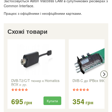
Застосовується Aston Viaccess CAM в супутникових ресіверах з
Common Interface.
Працює з офіційними і неофіційними картками.
Схожі товари
DVB-T2/C/T тюнер к Homatics
DVB-C до IPBox 9900H
BOX и др.
695
354
Купити
Ку
грн
грн