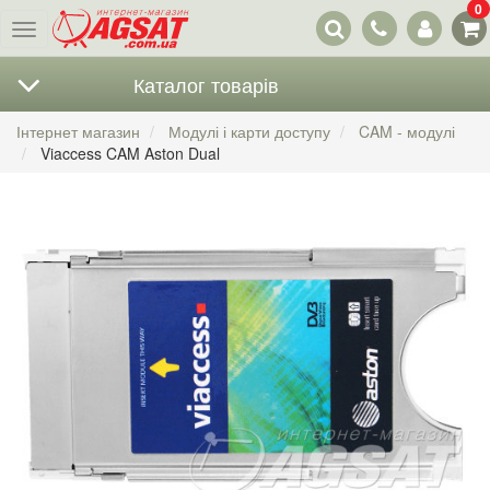
0
Наші
Меню
контакти
Каталог товарів
Інтернет магазин
Модулі і карти доступу
CAM - модулі
Viaccess CAM Aston Dual