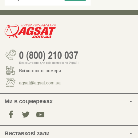
0 (800) 210 037
Безкоштовно для всіх номерів по Україні
Всі контактні номери
agsat@agsat.com.ua
Ми в соцмережах
Виставкові зали