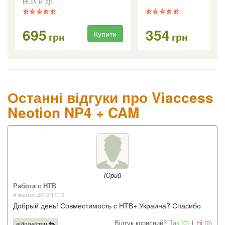
BOX и др.
695
354
Купити
Ку
грн
грн
Останні відгуки про Viaccess
Neotion NP4 + CAM
Юрий
Работа с НТВ
4 жовтня 2013 17:19
Добрый день! Совместимость с НТВ+ Украина? Спасибо
Відгук корисний?
Так (0)
|
Ні (0)
відповісти