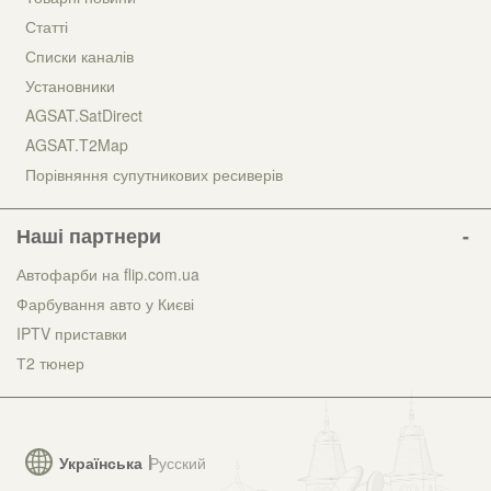
Статті
Списки каналів
Установники
AGSAT.SatDirect
AGSAT.T2Map
Порівняння супутникових ресиверів
Наші партнери
Автофарби на flip.com.ua
Фарбування авто у Києві
IPTV приставки
Т2 тюнер
Українська
Русский