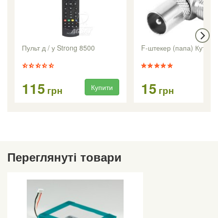
Пульт д / у Strong 8500
F-штекер (папа) Кутови
115
15
Купити
Ку
грн
грн
Переглянуті товари