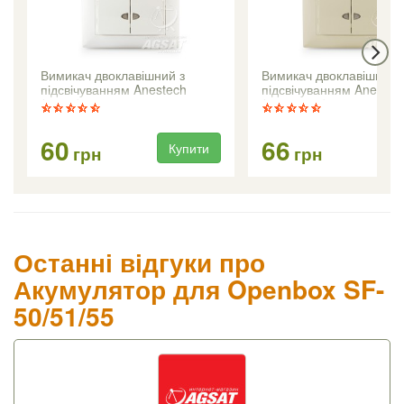
Вимикач двоклавішний з
Вимикач двоклавішний 
підсвічуванням Anestech
підсвічуванням Anestec
(білий)
(кремовий)
60
66
Купити
Ку
грн
грн
Останні відгуки про
Акумулятор для Openbox SF-
50/51/55