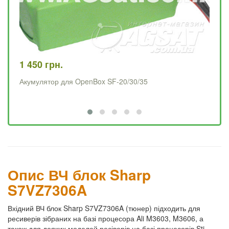
1 450 грн.
79
Акумулятор для OpenBox SF-20/30/35
Ма
Опис ВЧ блок Sharp
S7VZ7306A
Вхідний ВЧ блок Sharp S7VZ7306A (тюнер) підходить для
ресиверів зібраних на базі процесора Ali M3603, M3606, а
також для деяких моделей ресіверів на базі процесорів Sti