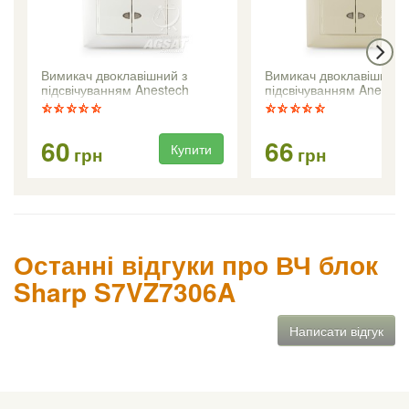
Вимикач двоклавішний з
Вимикач двоклавішний 
підсвічуванням Anestech
підсвічуванням Anestec
(білий)
(кремовий)
60
66
Купити
Ку
грн
грн
Останні відгуки про ВЧ блок
Sharp S7VZ7306A
Написати відгук