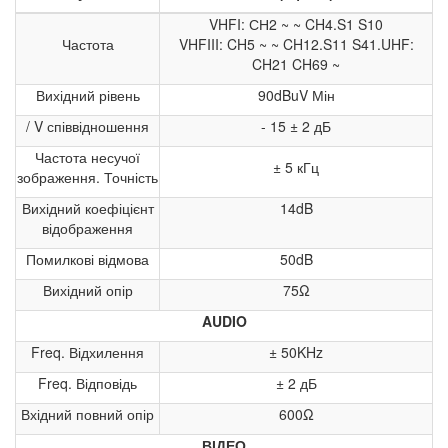
VHFI: СН2 ~ ~ CH4.S1 S10
Частота
VHFIII: CH5 ~ ~ CH12.S11 S41.UHF:
CH21 CH69 ~
Вихідний рівень
90dBuV Мін
/ V співвідношення
- 15 ± 2 дБ
Частота несучої
± 5 кГц
зображення. Точність
Вихідний коефіцієнт
14dB
відображення
Помилкові відмова
50dB
Вихідний опір
75Ω
AUDIO
Freq. Відхилення
± 50KHz
Freq. Відповідь
± 2 дБ
Вхідний повний опір
600Ω
ВІДЕО