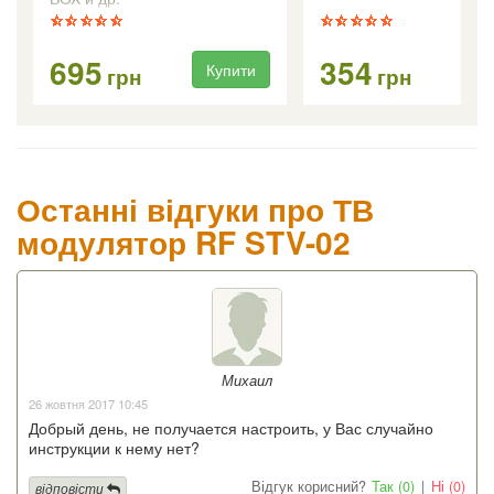
695
354
Купити
Ку
грн
грн
Останні відгуки про ТВ
модулятор RF STV-02
Михаил
26 жовтня 2017 10:45
Добрый день, не получается настроить, у Вас случайно
инструкции к нему нет?
Відгук корисний?
Так (0)
|
Ні (0)
відповісти