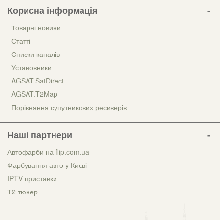
Корисна інформація
Товарні новини
Статті
Списки каналів
Установники
AGSAT.SatDirect
AGSAT.T2Map
Порівняння супутникових ресиверів
Наші партнери
Автофарби на flip.com.ua
Фарбування авто у Києві
IPTV приставки
Т2 тюнер