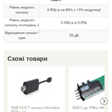
Рівень вхідного
0.8Vp-р на 80% ± 10% модуляції
сигналу
Рівень вхідного
0.4Vp-р-р 0.8Vp
сигналу оголошень J
Відношення сигнал /
55 дБ
шум
Схожі товари
DVB-T2/C/T тюнер к Homatics
DVB-C до IPBox 9900H
BOX и др.