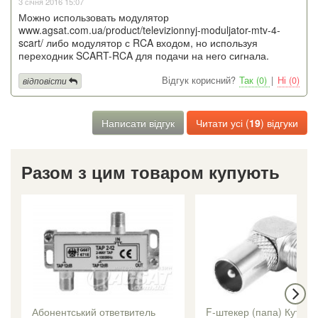
3 січня 2016 15:07
Можно использовать модулятор
www.agsat.com.ua/product/televizionnyj-moduljator-mtv-4-
scart/ либо модулятор с RCA входом, но используя
переходник SCART-RCA для подачи на него сигнала.
Відгук корисний?
Так (0)
|
Ні (0)
відповісти
Написати відгук
Читати усі (
19
) відгуки
Разом з цим товаром купують
Абонентський ответвитель
F-штекер (папа) Кутови