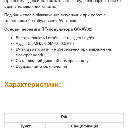
При цьому відеосигнал підключається буде відтворюватися як
один з телевізійних каналів.
Подібний спосіб підключення актуальний при роботі з
телевізором без вбудованих AV-входів.
Основні переваги RF-модулятора GC-AV02:
Висока точність і стабільність відео і аудіо
Аудіо: 5.5MHz, 6.0MHz, 6.5MHz
ВЧ вхід і автоматичне збереження при відключенні
електроенергії
Світлодіодний дисплей номера каналу
Вбудований блок живлення
Характеристики:
РФ
Пункт
Специфікація