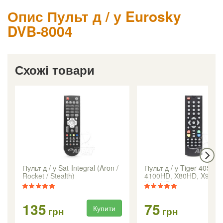
Опис Пульт д / у Eurosky
DVB-8004
Схожі товари
Пульт д / у Sat-Integral (Aron /
Пульт д / у Tiger 4050H
Rocket / Stealth)
4100HD, X80HD, X90HD
X100HD
135
75
Купити
Ку
грн
грн