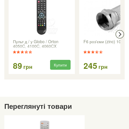
Пульт д / у Globo / Orton
F6 роз'єми (zinc) 100 шт
4050C, 4100C, 4060CX
89
245
Купити
Ку
грн
грн
Переглянуті товари