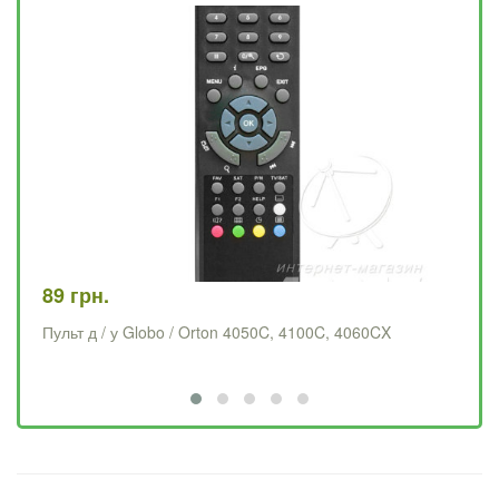
89 грн.
78
Пульт д / у Globo / Orton 4050C, 4100C, 4060CX
Пу