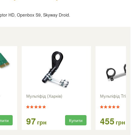
tor HD, Openbox S9, Skyway Droid.
D
Мультіфід (Харків)
Мультіфід Triax -
97
455
пити
Купити
грн
грн