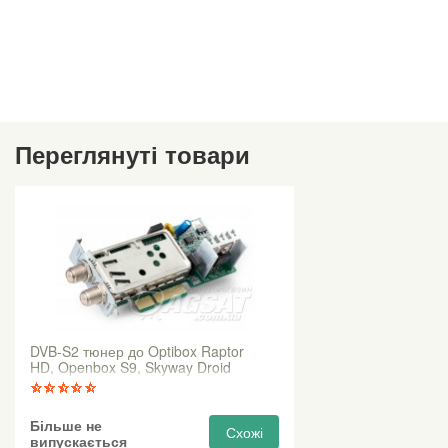
Переглянуті товари
DVB-S2 тюнер до Optibox Raptor
HD, Openbox S9, Skyway Droid
Більше не
Схожі
випускається