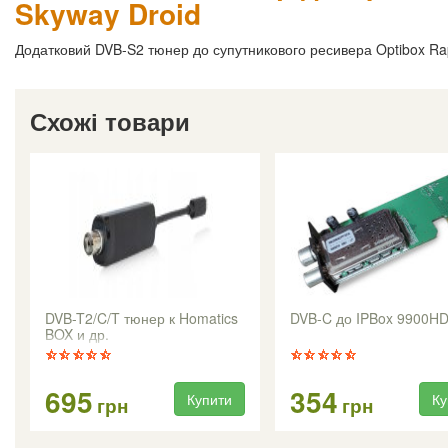
Skyway Droid
Додатковий DVB-S2 тюнер до супутникового ресивера Optibox Rap
Схожі товари
DVB-T2/C/T тюнер к Homatics
DVB-C до IPBox 9900H
BOX и др.
695
354
Купити
Ку
грн
грн