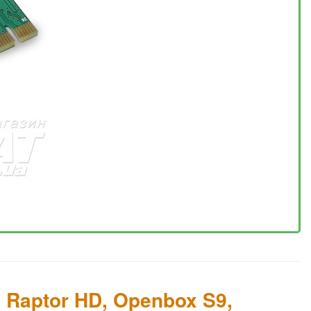
 Raptor HD, Openbox S9,