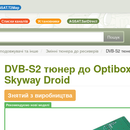
SAT.T2Map
Списки каналів
Установники
AGSAT.SatDirect
Пошук
 подовжувачі та інше
Змінні тюнера до ресиверів
DVB-S2 тюне
DVB-S2 тюнер до Optibox
Skyway Droid
Знятий з виробництва
Рекомендуємо нові моделі