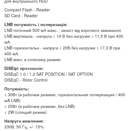
для внутрішнього HDD
Compact Flash - Reader
SD Card - Reader
LNB потужність і поляризація:
LNB поточний 500 мА макс. ; захист від короткого замикання
LNB вертикаль - напруга < 14 В без нагрузки > 11,5 В при 400
мА
LNB горизонтальн - напруга < 20В без нагрузки > 17,3 В при
400 мА
LNB викл. в сплячому режимі
DiSEqc протоколи:
DiSEqC 1.0 / 1.2 SAT POSITION / SAT OPTION
DiSEqC - Rotor Control
Потужність:
< 30Вт (в рабочем режиме, горизонтальная поляризация / 400
мA LNB)
< 25Вт (в рабочем режиме, без LNB)
< 2W (спящий режим)
Напруга живлення:
230В, 50 Гц, +/- 15%