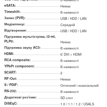
eSATA:
Немає
Timeshift:
В наявності
Запис (PVR):
USB / HDD / LAN
Медіаплеєр:
Середній
Відтворення:
USB / HDD / LAN
Підтримка мультістріма, t2-mi,
PLP0:
Немає
Підтримка звуку AC3:
В наявності
HDMI:
Є DVI-> HDMI
RCA composite:
В наявності
YPbPr component:
В наявності
SCART:
2
RF-Out:
Немає
S / PDIF:
Оптичний і коаксіальний
RS-232:
В наявності
Додаткові роз'єми:
SD слот
DiSEqC:
1.0 / 1.1 / 1.2 / USALS