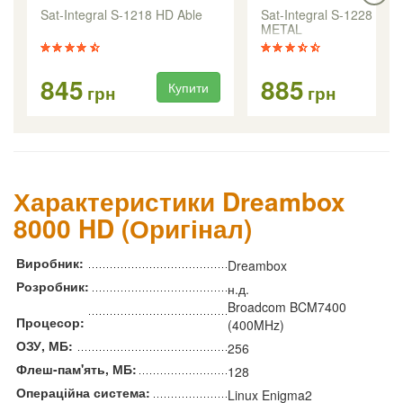
Sat-Integral S-1218 HD Able
Sat-Integral S-1228 HD
METAL
845
885
Купити
Ку
грн
грн
Характеристики Dreambox
8000 HD (Оригінал)
Виробник:
Dreambox
Розробник:
н.д.
Broadcom BCM7400
Процесор:
(400MHz)
ОЗУ, МБ:
256
Флеш-пам'ять, МБ:
128
Операційна система:
Linux Enigma2