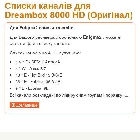
Списки каналів для
Dreambox 8000 HD (Оригінал)
Для Enigma2 списки каналів:
Для Вашого ресивера з оболонкою
Enigma2
, можете
скачати файл списку каналів.
Список каналів на 4 + 1 супутника:
4.9 ° E - SES5 / Astra 4A
4 ° W - Amos 3/7
13 ° E - Hot Bird 13 B/C/E
36 ° E - Eutelsat 36 A / B
9 ° E - Eutelsat 9B
Всі канали розкладені по лідируючим групам і порядку .....
Докладніше