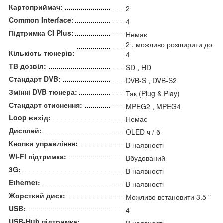
Картоприймач:
2
Common Interface:
4
Підтримка CI Plus:
Немає
2 , можливо розширити до
Кількість тюнерів:
4
ТВ дозвіл:
SD , HD
Стандарт DVB:
DVB-S , DVB-S2
Змінні DVB тюнера:
Так (Plug & Play)
Стандарт стиснення:
MPEG2 , MPEG4
Loop вихід:
Немає
Дисплей:
OLED ч / б
Кнопки управління:
В наявності
Wi-Fi підтримка:
Вбудований
3G:
В наявності
Ethernet:
В наявності
Жорсткий диск:
Можливо встановити 3.5 "
USB:
4
USB-Hub підтримка:
В наявності