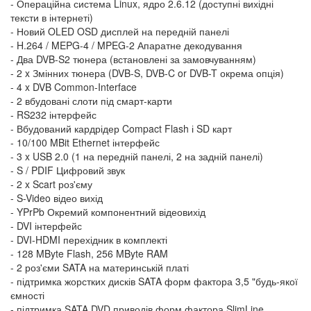
- Операційна система Linux, ядро 2.6.12 (доступні вихідні
тексти в інтернеті)
- Новий OLED OSD дисплей на передній панелі
- H.264 / MEPG-4 / MPEG-2 Апаратне декодування
- Два DVB-S2 тюнера (встановлені за замовчуванням)
- 2 x Змінних тюнера (DVB-S, DVB-C or DVB-T окрема опція)
- 4 x DVB Common-Interface
- 2 вбудовані слоти під смарт-карти
- RS232 інтерфейс
- Вбудований кардрідер Compact Flash і SD карт
- 10/100 MBit Ethernet інтерфейс
- 3 x USB 2.0 (1 на передній панелі, 2 на задній панелі)
- S / PDIF Цифровий звук
- 2 x Scart роз'єму
- S-Video відео вихід
- YPrPb Окремий компонентний відеовихід
- DVI інтерфейс
- DVI-HDMI перехідник в комплекті
- 128 MByte Flash, 256 MByte RAM
- 2 роз'єми SATA на материнській платі
- підтримка жорстких дисків SATA форм фактора 3,5 "будь-якої
ємності
- підтримка SATA DVD приводів форм фактора SlimLine