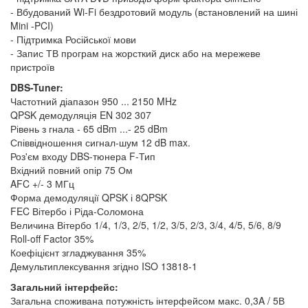
- Вбудований Wi-Fi бездротовий модуль (встановлений на шині
Mini -PCI)
- Підтримка Російської мови
- Запис ТВ програм на жорсткий диск або на мережеве
пристроїв
DBS-Tuner:
Частотний діапазон 950 ... 2150 MHz
QPSK демодуляція EN 302 307
Рівень з гнала - 65 dBm ...- 25 dBm
Співвідношення сигнал-шум 12 dB max.
Роз'єм входу DBS-тюнера F-Тип
Вхідний повний опір 75 Ом
AFC +/- 3 МГц
Форма демодуляції QPSK і 8QPSK
FEC Вітербо і Ріда-Соломона
Величина Вітербо 1/4, 1/3, 2/5, 1/2, 3/5, 2/3, 3/4, 4/5, 5/6, 8/9
Roll-off Factor 35%
Коефіцієнт згладжування 35%
Демультиплексування згідно ISO 13818-1
Загальний інтерфейс:
Загальна споживана потужність інтерфейсом макс. 0,3A / 5В