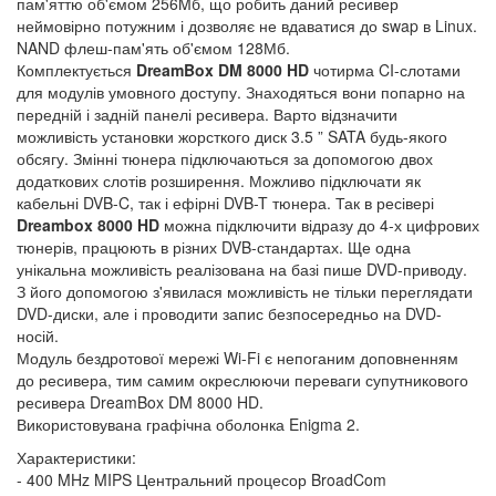
пам'яттю об'ємом 256Mб, що робить даний ресивер
неймовірно потужним і дозволяє не вдаватися до swap в Linux.
NAND флеш-пам'ять об'ємом 128Мб.
Комплектується
DreamBox DM 8000 HD
чотирма CI-слотами
для модулів умовного доступу. Знаходяться вони попарно на
передній і задній панелі ресивера. Варто відзначити
можливість установки жорсткого диск 3.5 ” SATA будь-якого
обсягу. Змінні тюнера підключаються за допомогою двох
додаткових слотів розширення. Можливо підключати як
кабельні DVB-C, так і ефірні DVB-T тюнера. Так в ресівері
Dreambox 8000 HD
можна підключити відразу до 4-х цифрових
тюнерів, працюють в різних DVB-стандартах. Ще одна
унікальна можливість реалізована на базі пише DVD-приводу.
З його допомогою з'явилася можливість не тільки переглядати
DVD-диски, але і проводити запис безпосередньо на DVD-
носій.
Модуль бездротової мережі Wi-Fi є непоганим доповненням
до ресивера, тим самим окреслюючи переваги супутникового
ресивера DreamBox DM 8000 HD.
Використовувана графічна оболонка Enigma 2.
Характеристики:
- 400 MHz MIPS Центральний процесор BroadCom