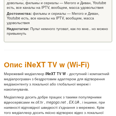
довольны, фильмы и сериалы — Мегого и Диван, Youtube
есть, все каналы на IPTV, вообщем, масса удовольствия
Достоинства:
фильмы и сериалы — Мегого и Диван,
Youtube есть, все каналы на IPTV, вообщем, масса
удовольствия
Недостатки:
Пульт немного туговат, как по мне.. но можно
привыкнуть
Опис iNeXT TV w (Wi-Fi)
Мережевий медіаплеєр
iNeXT TV W
- доступний і компактний
медіапрогравач з бездротовим адаптером для відтворення
медіаконтенту з локальної або глобальної мережі і
накопичувачів.
Медіаплеєр досить добре працює з такими популярними
відеосервісами як
oll.tv
,
megogo.net
,
EX.UA
, і іншими, при
наявності відповідної швидкості з'єднання з мережею. Крім
того медіаплеєр досить якісно відтворює відео з локальної