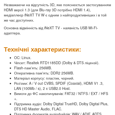
Незважаючи на відсутність 3D, яке пояснюється застосуванням
HDMI версії 1.3 (для Blu-ray 3D потрібно HDMI 1.4),
медіаплеєр iNeXT TV W є одним з найпродуктивніших і в той
же час доступних.
Основна відмінність від iNeXT TV - наявність USB Wi-Fi-
адаптера.
Технічні характеристики:
OC: Linux.
Чіпсет: Realtek RTD1185DD (Dolby & DTS ліцензії).
Flash-пам'ять: 256MB.
Оперативна пам'ять: DDR2 256MB.
Матеріал корпусу: пластик, чорний.
Роз'єми: A / V out CVBS, SPDIF (Coaxial), HDMI V1 .3,
LAN (100Mb / s), 2 x USB2.0 Host.
Вимоги до ФС накопичувачів: FAT32 / NTFS / EXT / HFS
+.
Підтримка аудіо: Dolby Digital TrueHD, Dolby Digital Plus,
DTS HD Master Audio, FLAC.
Підтримка форматів аудіофайлів: WAV / ADIF, ADTS