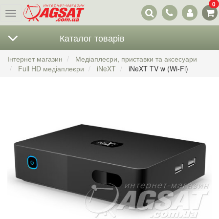
0
Наші
Меню
контакти
Каталог товарів
Інтернет магазин
Медіаплеєри, приставки та аксесуари
Full HD медіаплеєри
iNeXT
iNeXT TV w (Wi-Fi)