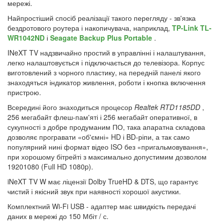
мережі.
Найпростіший спосіб реалізації такого перегляду - зв'язка
бездротового роутера і накопичувача, наприклад,
TP-Link TL-
WR1042ND
і
Seagate Backup Plus Portable
.
INeXT TV надзвичайно простий в управлінні і налаштування,
легко налаштовується і підключається до телевізора. Корпус
виготовлений з чорного пластику, на передній панелі якого
знаходяться індикатор живлення, роботи і кнопка включення
пристрою.
Всередині його знаходиться процесор
Realtek RTD1185DD
,
256 мегабайт флеш-пам'яті і 256 мегабайт оперативної, в
сукупності з добре продуманим ПО, така апаратна складова
дозволяє програвати «об'ємні» HD і BD-ріпи, а так само
популярний нині формат відео ISO без «пригальмовування»,
при хорошому бітрейті з максимально допустимим дозволом
19201080 (Full HD 1080p).
iNeXT TV W має ліцензії Dolby TrueHD & DTS, що гарантує
чистий і якісний звук при наявності хорошої акустики.
Комплектний Wi-Fi USB - адаптер має швидкість передачі
даних в мережі до 150 Мбіт / с.