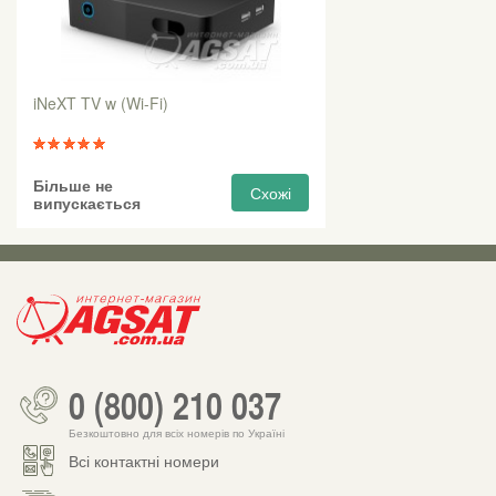
iNeXT TV w (Wi-Fi)
Більше не
Схожі
випускається
0 (800) 210 037
Безкоштовно для всіх номерів по Україні
Всі контактні номери