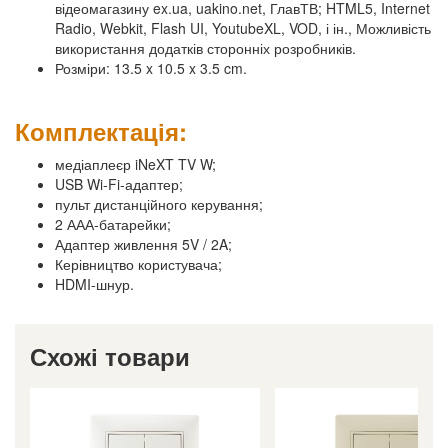
відеомагазину ex.ua, uakino.net, ГлавТВ; HTML5, Internet
Radio, Webkit, Flash UI, YoutubeXL, VOD, і ін., Можливість
використання додатків сторонніх розробників.
Розміри: 13.5 x 10.5 x 3.5 cm.
Комплектація:
медіаплеєр iNeXT TV W;
USB Wi-Fi-адаптер;
пульт дистанційного керування;
2 ААА-батарейки;
Адаптер живлення 5V / 2A;
Керівництво користувача;
HDMI-шнур.
Схожі товари