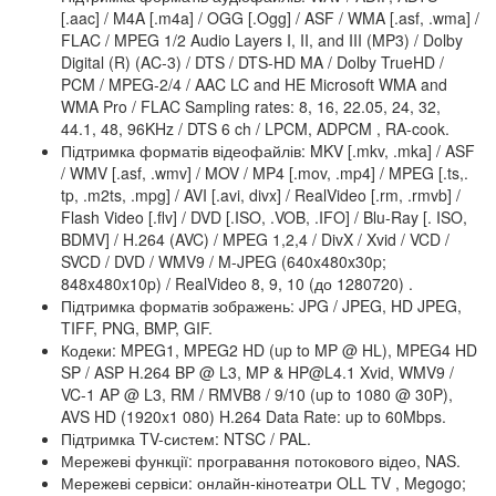
[.aac] / M4A [.m4a] / OGG [.Ogg] / ASF / WMA [.asf, .wma] /
FLAC / MPEG 1/2 Audio Layers I, II, and III (MP3) / Dolby
Digital (R) (AC-3) / DTS / DTS-HD MA / Dolby TrueHD /
PCM / MPEG-2/4 / AAC LC and HE Microsoft WMA and
WMA Pro / FLAC Sampling rates: 8, 16, 22.05, 24, 32,
44.1, 48, 96KHz / DTS 6 ch / LPCM, ADPCM , RA-cook.
Підтримка форматів відеофайлів: MKV [.mkv, .mka] / ASF
/ WMV [.asf, .wmv] / MOV / MP4 [.mov, .mp4] / MPEG [.ts,.
tp, .m2ts, .mpg] / AVI [.avi, divx] / RealVideo [.rm, .rmvb] /
Flash Video [.flv] / DVD [.ISO, .VOB, .IFO] / Blu-Ray [. ISO,
BDMV] / H.264 (AVC) / MPEG 1,2,4 / DivX / Xvid / VCD /
SVCD / DVD / WMV9 / M-JPEG (640x480x30p;
848x480x10p) / RealVideo 8, 9, 10 (до 1280720) .
Підтримка форматів зображень: JPG / JPEG, HD JPEG,
TIFF, PNG, BMP, GIF.
Кодеки: MPEG1, MPEG2 HD (up to MP @ HL), MPEG4 HD
SP / ASP H.264 BP @ L3, MP & HP@L4.1 Xvid, WMV9 /
VC-1 AP @ L3, RM / RMVB8 / 9/10 (up to 1080 @ 30P),
AVS HD (1920x1 080) H.264 Data Rate: up to 60Mbps.
Підтримка TV-систем: NTSC / PAL.
Мережеві функції: програвання потокового відео, NAS.
Мережеві сервіси: онлайн-кінотеатри OLL TV , Megogo;