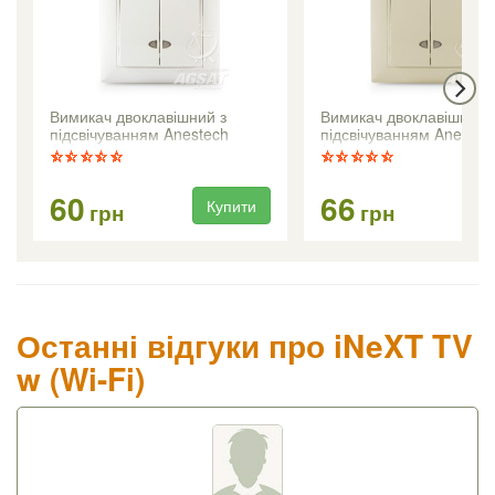
Вимикач двоклавішний з
Вимикач двоклавішний 
підсвічуванням Anestech
підсвічуванням Anestec
(білий)
(кремовий)
60
66
Купити
Ку
грн
грн
Останні відгуки про iNeXT TV
w (Wi-Fi)