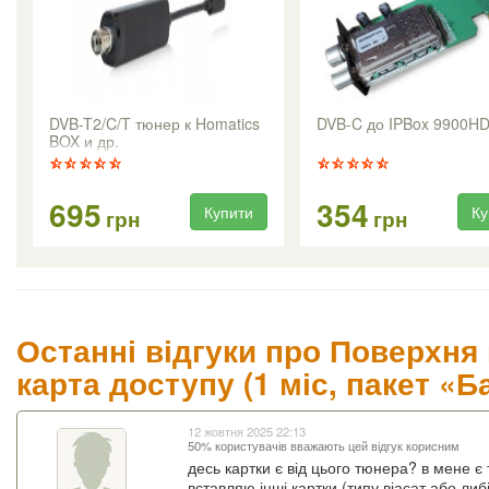
DVB-T2/C/T тюнер к Homatics
DVB-C до IPBox 9900H
BOX и др.
695
354
Купити
Ку
грн
грн
Останні відгуки про Поверхня
карта доступу (1 міс, пакет «Б
12 жовтня 2025 22:13
50% користувачів вважають цей відгук корисним
десь картки є від цього тюнера? в мене є
вставляю інші картки (типу віасат або либ