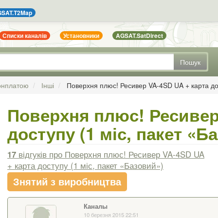
SAT.T2Map
Списки каналів
Установники
AGSAT.SatDirect
Пошук
бонплатою
Інші
Поверхня плюс! Ресивер VA-4SD UA + карта дос
Поверхня плюс! Ресивер
доступу (1 міс, пакет «Б
17
відгуків
про Поверхня плюс! Ресивер VA-4SD UA
+ карта доступу (1 міс, пакет «Базовий»)
Знятий з виробництва
Каналы
10 березня 2015 22:51