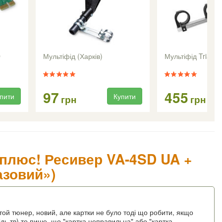
D
Мультіфід (Харків)
Мультіфід Triax -
97
455
пити
Купити
грн
грн
 плюс! Ресивер VA-4SD UA +
азовий»)
 той тюнер, новий, але картки не було тоді що робити, якщо
ідь тв) то пише, що "картка неправильна" або "картка