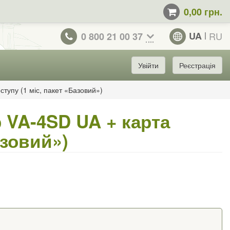
0,00 грн.
UA
RU
0 800 21 00 37
Увійти
Реєстрація
тупу (1 міс, пакет «Базовий»)
 VA-4SD UA + карта
азовий»)