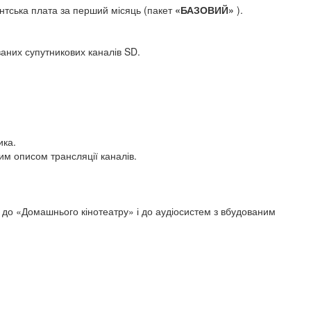
ентська плата за перший місяць (пакет
«БАЗОВИЙ»
).
них супутникових каналів SD.
ика.
им описом трансляції каналів.
 до «Домашнього кінотеатру» і до аудіосистем з вбудованим