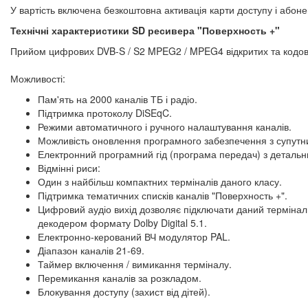
У вартість включена безкоштовна активація карти доступу і абон
Технічні характеристики SD ресивера "Поверхность +"
Прийом цифрових DVB-S / S2 MPEG2 / MPEG4 відкритих та кодова
Можливості:
Пам'ять на 2000 каналів ТБ і радіо.
Підтримка протоколу DiSEqC.
Режими автоматичного і ручного налаштування каналів.
Можливість оновлення програмного забезпечення з супутн
Електронний програмний гід (програма передач) з детальн
Відмінні риси:
Один з найбільш компактних терміналів даного класу.
Підтримка тематичних списків каналів "Поверхность +".
Цифровий аудіо вихід дозволяє підключати даний термінал
декодером формату Dolby Digital 5.1.
Електронно-керований ВЧ модулятор PAL.
Діапазон каналів 21-69.
Таймер включення / вимикання терміналу.
Перемикання каналів за розкладом.
Блокування доступу (захист від дітей).