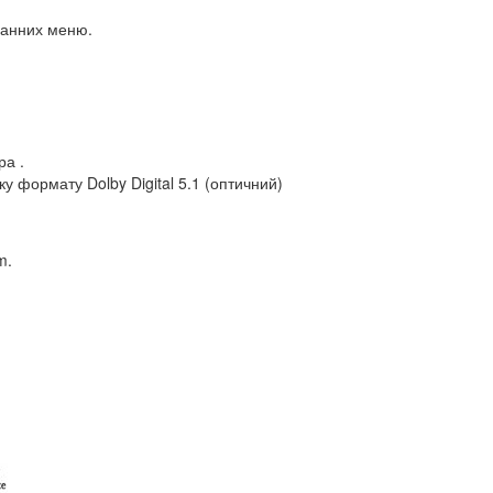
кранних меню.
ра .
у формату Dolby Digital 5.1 (оптичний)
m.