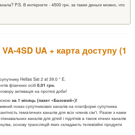
нала? P.S. В интернете - 4500 грн. за такие деньги можно, что
VA-4SD UA + карта доступу (1
утнику Hellas Sat 2 at 39.0 ° E.
нтів фізичних осіб
0,01 грн.
говору активація на протязі доби!
пискою
на 1 місяць (пакет «Базовий»)!
ивний показ супутникових каналів на платформі супутника
нітність тематичних каналів для всіх членів сім'ї. Разом з нами
ізнавальних каналів для дітей і підлітків а також нічних каналів
цтва, основу трансляцій яких складають телевізійні продукти