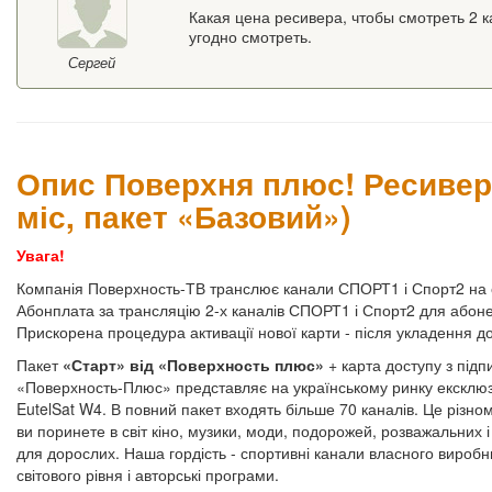
Какая цена ресивера, чтобы смотреть 2 ка
угодно смотреть.
Сергей
Опис Поверхня плюс! Ресивер 
міс, пакет «Базовий»)
Увага!
Компанія Поверхность-ТВ транслює канали СПОРТ1 і Спорт2 на суп
Абонплата за трансляцію 2-х каналів СПОРТ1 і Спорт2 для абоне
Прискорена процедура активації нової карти - після укладення до
Пакет
«Старт» від «Поверхность плюс»
+ карта доступу з під
«Поверхность-Плюс» представляє на українському ринку ексклюз
EutelSat W4. В повний пакет входять більше 70 каналів. Це різнома
ви поринете в світ кіно, музики, моди, подорожей, розважальних і п
для дорослих. Наша гордість - спортивні канали власного виробни
світового рівня і авторські програми.