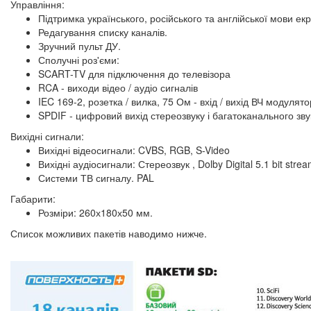
Управління:
Підтримка українського, російського та англійської мови е
Редагування списку каналів.
Зручний пульт ДУ.
Сполучні роз'єми:
SCART-TV для підключення до телевізора
RCA - виходи відео / аудіо сигналів
IEC 169-2, розетка / вилка, 75 Ом - вхід / вихід ВЧ модулято
SPDIF - цифровий вихід стереозвуку і багатоканального звук
Вихідні сигнали:
Вихідні відеосигнали: CVBS, RGB, S-Video
Вихідні аудіосигнали: Стереозвук , Dolby Digital 5.1 bit strea
Системи ТВ сигналу. PAL
Габарити:
Розміри: 260х180х50 мм.
Список можливих пакетів наводимо нижче.