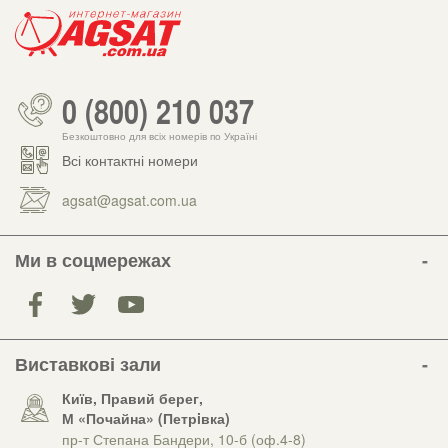
0 (800) 210 037
Безкоштовно для всіх номерів по Україні
Всі контактні номери
agsat@agsat.com.ua
Ми в соцмережах
Виставкові зали
Київ, Правий берег,
М «Почайна» (Петрiвка)
пр-т Степана Бандери, 10-б (оф.4-8)