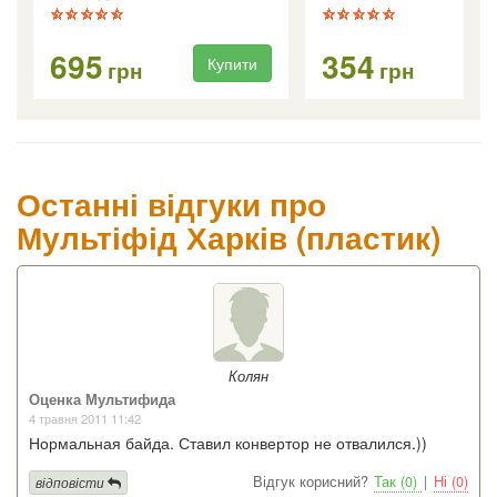
695
354
Купити
Ку
грн
грн
Останні відгуки про
Мультіфід Харків (пластик)
Колян
Оценка Мультифида
4 травня 2011 11:42
Нормальная байда. Ставил конвертор не отвалился.))
Відгук корисний?
Так (0)
|
Ні (0)
відповісти