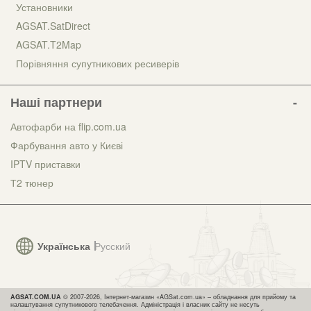
Установники
AGSAT.SatDirect
AGSAT.T2Map
Порівняння супутникових ресиверів
Наші партнери
Автофарби на flip.com.ua
Фарбування авто у Києві
IPTV приставки
Т2 тюнер
Українська
Русский
AGSAT.COM.UA
© 2007-2026, Інтернет-магазин «AGSat.com.ua» – обладнання для прийому та
налаштування супутникового телебачення. Адміністрація і власник сайту не несуть