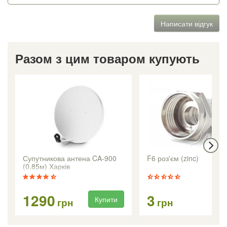
Написати відгук
Разом з цим товаром купують
Супутникова антена CA-900
F6 роз'єм (zinc)
(0,85м) Харків
1290
3
Купити
Ку
грн
грн