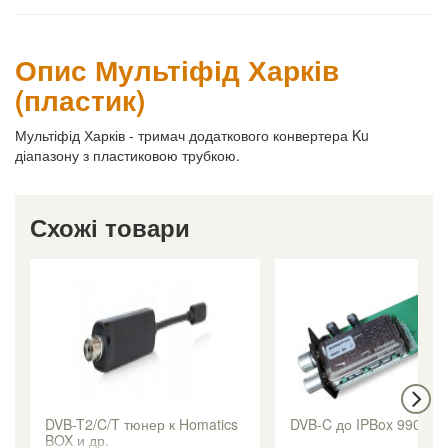
Опис Мультіфід Харків
(пластик)
Мультіфід Харків - тримач додаткового конвертера Ku
діапазону з пластиковою трубкою.
Схожі товари
DVB-T2/C/T тюнер к Homatics
DVB-C до IPBox 9900H
BOX и др.