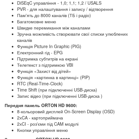
DiSEqC управління - 1,0; 1,1; 1,2 / USALS
PVR - для налаштування і запису / відтворення
Пам'ять до 8000 каналів (ТБ і радіо)
Багатомовне меню
Швидке перемикання між каналами
Зручна можливість створювати свої списки улюблених
каналів
Функція Picture In Graphic (PIG)
Електронний гід - EPG
Підтримка субтитрів на екрані
Телетекст з підтримкою VBI
Функція «Захист від дітей»
Функція «картинка в картинці» (PIP)
RTC (Real-Time-Clock)
Time Shift (при підключенні USB-диска)
Запис відео (при підключенні USB-диска )
Передня панель ORTON HD 9600:
8-кольоровий дисплей On-Screen Display (OSD)
2хCA - картоприймача
2хCI - роз'єми під CAM модулі
Кнопки управління меню