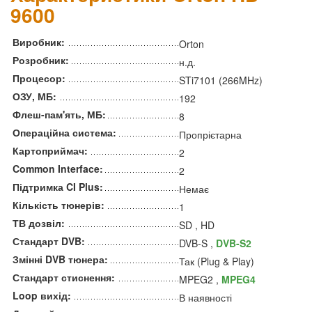
9600
Виробник:
Orton
Розробник:
н.д.
Процесор:
STi7101 (266MHz)
ОЗУ, МБ:
192
Флеш-пам'ять, МБ:
8
Операційна система:
Пропрієтарна
Картоприймач:
2
Common Interface:
2
Підтримка CI Plus:
Немає
Кількість тюнерів:
1
ТВ дозвіл:
SD , HD
Стандарт DVB:
DVB-S ,
DVB-S2
Змінні DVB тюнера:
Так (Plug & Play)
Стандарт стиснення:
MPEG2 ,
MPEG4
Loop вихід:
В наявності