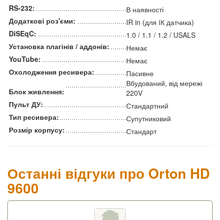
RS-232:
В наявності
Додаткові роз'єми:
IR in (для ІК датчика)
DiSEqC:
1.0 / 1.1 / 1.2 / USALS
Установка плагінів / аддонів:
Немає
YouTube:
Немає
Охолодження ресивера:
Пасивне
Вбудований, від мережі
Блок живлення:
220V
Пульт ДУ:
Стандартний
Тип ресивера:
Супутниковий
Розмір корпусу:
Стандарт
Останні відгуки про Orton HD
9600