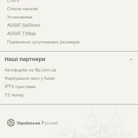
Статті
Списки каналів
Установники
AGSAT.SatDirect
AGSAT.T2Map
Порівняння супутникових ресиверів
Наші партнери
Автофарби на flip.com.ua
Фарбування авто у Києві
IPTV приставки
Т2 тюнер
Українська
Русский