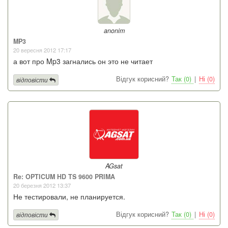
anonim
MP3
20 вересня 2012 17:17
а вот про Mp3 загнались он это не читает
Відгук корисний?
Так (0)
|
Ні (0)
відповісти
AGsat
Re: OPTICUM HD TS 9600 PRIMA
20 березня 2012 13:37
Не тестировали, не планируется.
Відгук корисний?
Так (0)
|
Ні (0)
відповісти