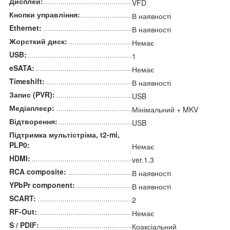
Дисплей:
VFD
Кнопки управління:
В наявності
Ethernet:
В наявності
Жорсткий диск:
Немає
USB:
1
eSATA:
Немає
Timeshift:
В наявності
Запис (PVR):
USB
Медіаплеєр:
Мінімальний + MKV
Відтворення:
USB
Підтримка мультістріма, t2-mi,
PLP0:
Немає
HDMI:
ver.1.3
RCA composite:
В наявності
YPbPr component:
В наявності
SCART:
2
RF-Out:
Немає
S / PDIF:
Коаксіальний