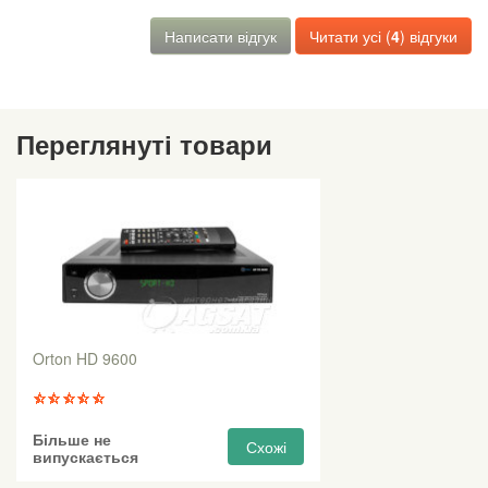
Написати відгук
Читати усі (
4
) відгуки
Переглянуті товари
Orton HD 9600
Більше не
Схожі
випускається