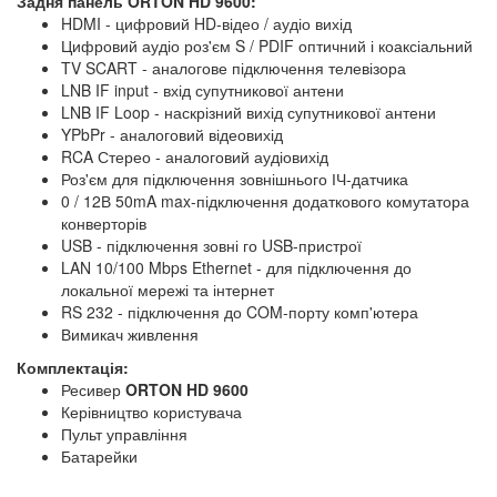
Задня панель ORTON HD 9600:
HDMI - цифровий HD-відео / аудіо вихід
Цифровий аудіо роз'єм S / PDIF оптичний і коаксіальний
TV SCART - аналогове підключення телевізора
LNB IF input - вхід супутникової антени
LNB IF Loop - наскрізний вихід супутникової антени
YPbPr - аналоговий відеовихід
RCA Стерео - аналоговий аудіовихід
Роз'єм для підключення зовнішнього ІЧ-датчика
0 / 12В 50mA max-підключення додаткового комутатора
конверторів
USB - підключення зовні го USB-пристрої
LAN 10/100 Mbps Ethernet - для підключення до
локальної мережі та інтернет
RS 232 - підключення до COM-порту комп'ютера
Вимикач живлення
Комплектація:
Ресивер
ORTON HD 9600
Керівництво користувача
Пульт управління
Батарейки