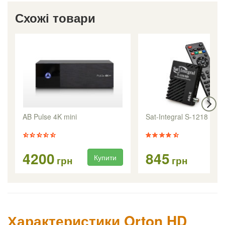
Схожі товари
AB Pulse 4K mini
Sat-Integral S-1218 HD 
4200
845
Купити
Ку
грн
грн
Характеристики Orton HD