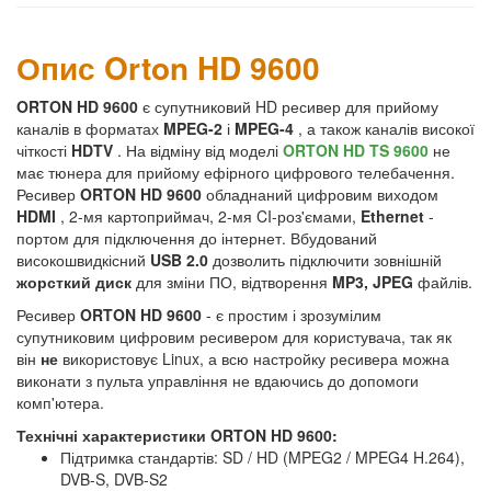
Опис Orton HD 9600
ORTON HD 9600
є супутниковий HD ресивер для прийому
каналів в форматах
MPEG-2
і
MPEG-4
, а також каналів високої
чіткості
HDTV
. На відміну від моделі
ORTON HD TS 9600
не
має тюнера для прийому ефірного цифрового телебачення.
Ресивер
ORTON HD 9600
обладнаний цифровим виходом
HDMI
, 2-мя картоприймач, 2-мя CI-роз'ємами,
Ethernet
-
портом для підключення до інтернет. Вбудований
високошвидкісний
USB 2.0
дозволить підключити зовнішній
жорсткий диск
для зміни ПО, відтворення
MP3, JPEG
файлів.
Ресивер
ORTON HD 9600
- є простим і зрозумілим
супутниковим цифровим ресивером для користувача, так як
він
не
використовує Linux, а всю настройку ресивера можна
виконати з пульта управління не вдаючись до допомоги
комп'ютера.
Технічні характеристики ORTON HD 9600:
Підтримка стандартів: SD / HD (MPEG2 / MPEG4 H.264),
DVB-S, DVB-S2