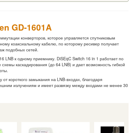
cen GD-1601A
коммутации конверторов, которое управляется спутниковым
ному коаксиальному кабелю, по которому ресивер получает
аж подобных сетей.
 LNB к одному приемнику. DiSEqC Switch 16 in 1 работает по
е схемы каскадирования (до 64 LNB) и дает возможность гибкой
оты.
 от короткого замыкания на LNB-входах, благодаря
нешним излучениям и имеет развязку между входами не менее 30