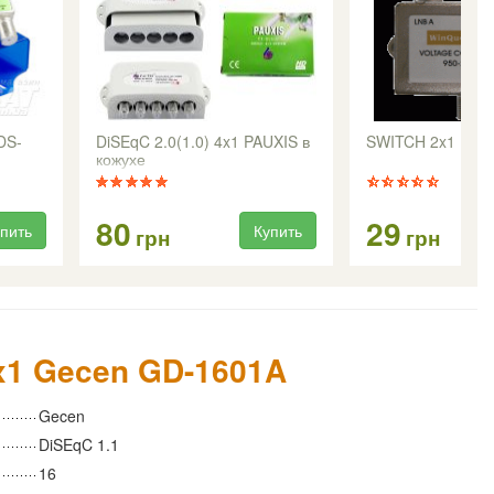
DS-
DiSEqC 2.0(1.0) 4x1 PAUXIS в
SWITCH 2x1 (0-1
кожухе
80
29
пить
Купить
грн
грн
x1 Gecen GD-1601A
Gecen
DiSEqC 1.1
16