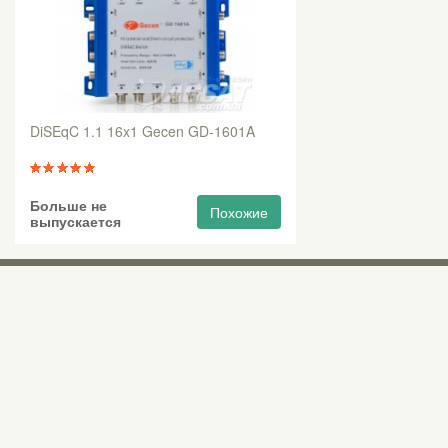
DiSEqC 1.1 16x1 Gecen GD-1601A
Больше не
Похожие
выпускается
Выставочны
Киев, Правый б
0 (800) 210 037
М «Почайна» (П
пр-т Степана Бан
Бесплатно со всех номеров по Украине