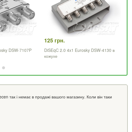
125 грн.
22
rosky DSW-7107P
DiSEqC 2.0 4x1 Eurosky DSW-4130 в
Di
кожухе
cen так і немає в продажі вашого магазину. Коли він таки