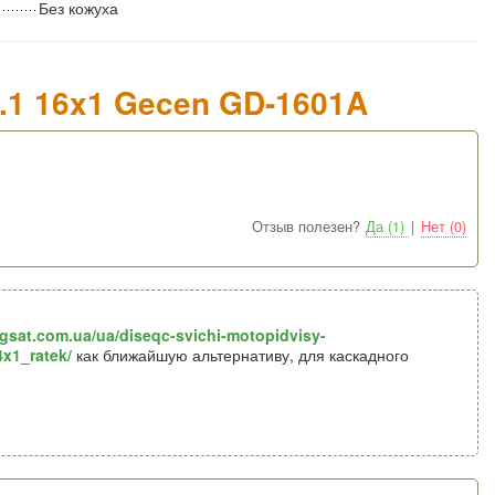
Без кожуха
.1 16x1 Gecen GD-1601A
Отзыв полезен?
Да (1)
|
Нет (0)
gsat.com.ua/ua/diseqc-svichi-motopidvisy-
4x1_ratek/
как ближайшую альтернативу, для каскадного