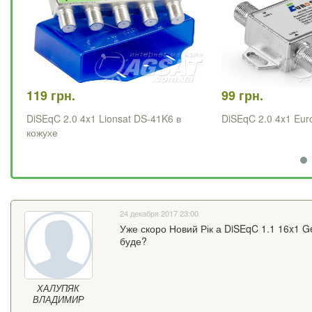
119 грн.
99 грн.
DiSEqC 2.0 4x1 Lionsat DS-41K6 в
DiSEqC 2.0 4x1 Eu
кожухе
24 декабря 2017 23:00
Уже скоро Новий Рік а DiSEqC 1.1 16x1 Ge
буде?
ХАЛУПЯК
ВЛАДИМИР