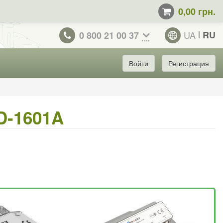
0,00 грн.
UA
RU
0 800 21 00 37
Войти
Регистрация
D-1601A