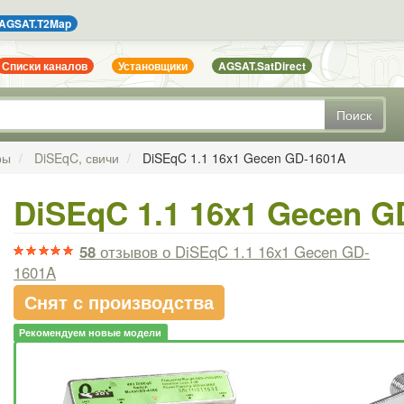
AGSAT.T2Map
Списки каналов
Установщики
AGSAT.SatDirect
Поиск
ры
DiSEqC, свичи
DiSEqC 1.1 16x1 Gecen GD-1601A
DiSEqC 1.1 16x1 Gecen G
58
отзывов
о DiSEqC 1.1 16x1 Gecen GD-
1601A
Снят с производства
Рекомендуем новые модели