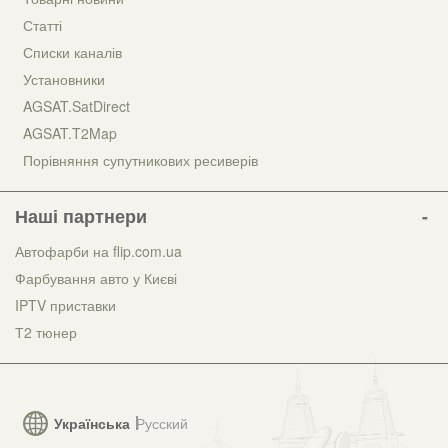
Статті
Списки каналів
Установники
AGSAT.SatDirect
AGSAT.T2Map
Порівняння супутникових ресиверів
Наші партнери
Автофарби на flip.com.ua
Фарбування авто у Києві
IPTV приставки
Т2 тюнер
Українська
Русский