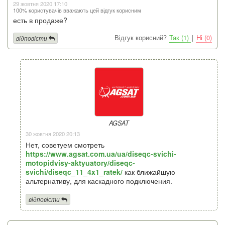
29 жовтня 2020 17:10
100% користувачів вважають цей відгук корисним
есть в продаже?
Відгук корисний?
Так (1)
|
Ні (0)
відповісти
AGSAT
30 жовтня 2020 20:13
Нет, советуем смотреть
https://www.agsat.com.ua/ua/diseqc-svichi-
motopidvisy-aktyuatory/diseqc-
svichi/diseqc_11_4x1_ratek/
как ближайшую
альтернативу, для каскадного подключения.
відповісти