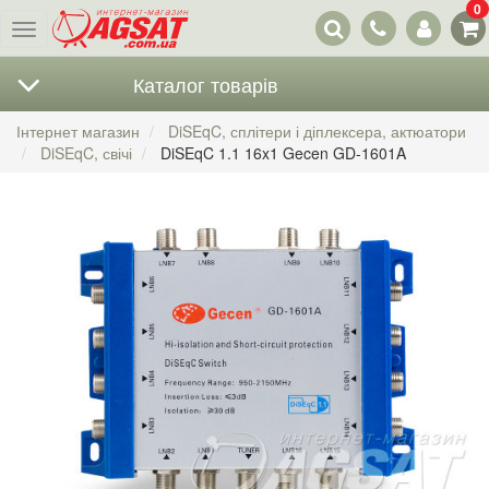
0
Наші
Меню
контакти
Каталог товарів
Інтернет магазин
DiSEqC, сплітери і діплексера, актюатори
DiSEqC, свічі
DiSEqC 1.1 16x1 Gecen GD-1601A