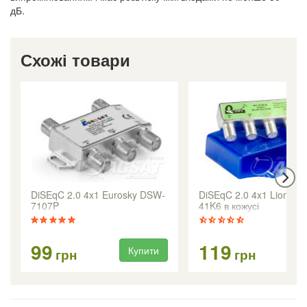
дБ.
Схожі товари
DiSEqC 2.0 4x1 Eurosky DSW-
DiSEqC 2.0 4x1 Lionsat 
7107P
41K6 в кожусі
99
119
Купити
Ку
грн
грн