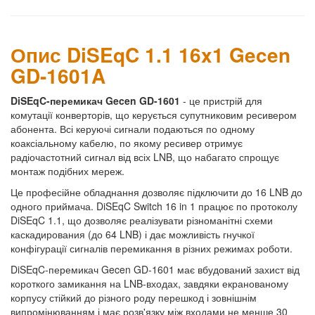
Опис DiSEqC 1.1 16x1 Gecen
GD-1601A
DiSEqC-перемикач Gecen GD-1601
- це пристрій для
комутації конверторів, що керується супутниковим ресивером
абонента. Всі керуючі сигнали подаються по одному
коаксіальному кабелю, по якому ресивер отримує
радіочастотний сигнал від всіх LNB, що набагато спрощує
монтаж подібних мереж.
Це професійне обладнання дозволяє підключити до 16 LNB до
одного приймача. DiSEqC Switch 16 in 1 працює по протоколу
DiSEqC 1.1, що дозволяє реалізувати різноманітні схеми
каскадирования (до 64 LNB) і дає можливість гнучкої
конфігурації сигналів перемикання в різних режимах роботи.
DiSEqC-перемикач Gecen GD-1601 має вбудований захист від
короткого замикання на LNB-входах, завдяки екранованому
корпусу стійкий до різного роду перешкод і зовнішнім
випромінюванням і має розв'язку між входами не менше 30