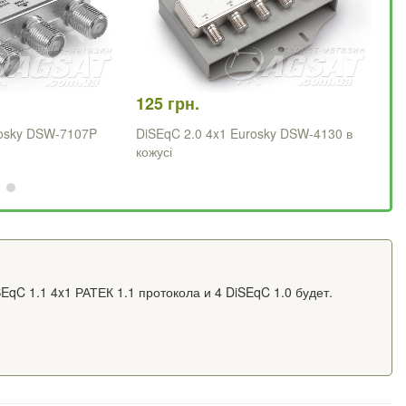
125 грн.
22
rosky DSW-7107P
DiSEqC 2.0 4x1 Eurosky DSW-4130 в
Di
кожусі
SEqC 1.1 4x1 РАТЕК 1.1 протокола и 4 DiSEqC 1.0 будет.