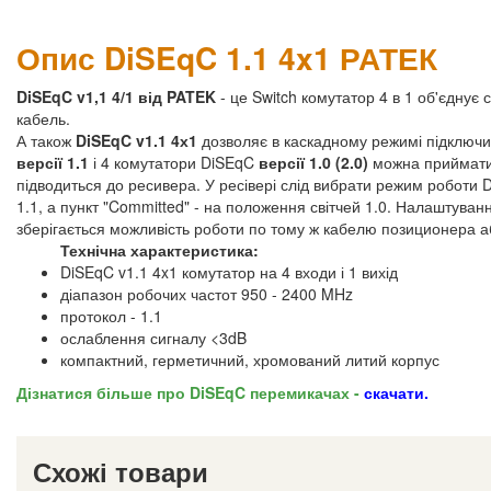
Опис DiSEqC 1.1 4x1 РАТЕК
DiSEqC v1,1 4/1 від PATEK
- це Switch комутатор 4 в 1 об'єднує 
кабель.
А також
DiSEqC v1.1 4х1
дозволяє в каскадному режимі підключи
версії 1.1
і 4 комутатори DiSEqC
версії 1.0 (2.0)
можна приймати с
підводиться до ресивера. У ресівері слід вибрати режим роботи D
1.1, а пункт "Committed" - на положення світчей 1.0. Налаштуван
зберігається можливість роботи по тому ж кабелю позиционера а
Технічна характеристика:
DiSEqC v1.1 4x1 комутатор на 4 входи і 1 вихід
діапазон робочих частот 950 - 2400 MHz
протокол - 1.1
ослаблення сигналу <3dB
компактний, герметичний, хромований литий корпус
Дізнатися більше про DiSEqC перемикачах -
скачати.
Схожі товари