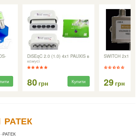
DS-
DiSEqC 2.0 (1.0) 4x1 PAUXIS в
SWITCH 2x1 (0-1
кожусі
80
29
пити
Купити
грн
грн
1 РАТЕК
РАТЕК