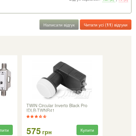
Написати відгук
Читати усі (
11
) відгуки
1
TWIN Circular Inverto Black Pro
IDLB-TWNR41
575
пити
Купити
грн