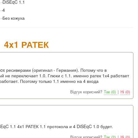
DiSEqC 1.1
4
Без кожуха
1 4x1 РАТЕК
x ресиверами (оригинал - Германия). Потому что в
й не переключает 1.0. Глюки с 1.1. именно ратек 1х4 работает
 работает. Поэтому только 1.1 именно на 4 входа
Відгук корисний?
Так (0)
|
Ні (0)
SEqC 1.1 4x1 РАТЕК 1.1 протокола и 4 DiSEqC 1.0 будет.
Відгук корисний?
Так (2)
|
Ні (0)