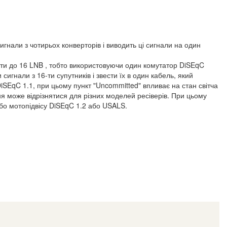
сигнали з чотирьох конверторів і виводить ці сигнали на один
ти до 16 LNB , тобто використовуючи один комутатор DiSEqC
игнали з 16-ти супутників і звести їх в один кабель, який
iSEqC 1.1, при цьому пункт "Uncommitted" впливає на стан світча
ня може відрізнятися для різних моделей ресіверів. При цьому
бо мотопідвісу DiSEqC 1.2 або USALS.