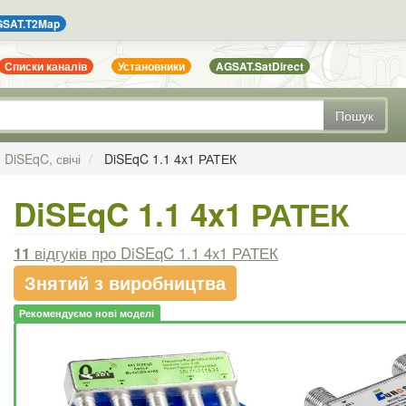
SAT.T2Map
Списки каналів
Установники
AGSAT.SatDirect
Пошук
DiSEqC, свічі
DiSEqC 1.1 4x1 РАТЕК
DiSEqC 1.1 4x1 РАТЕК
11
відгуків
про DiSEqC 1.1 4x1 РАТЕК
Знятий з виробництва
Рекомендуємо нові моделі