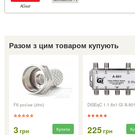
AGsat
Разом з цим товаром купують
F6 роз'єм (zinc)
DiSEqC 1.1 8x1 GI A-80
3
225
Купити
Ку
грн
грн