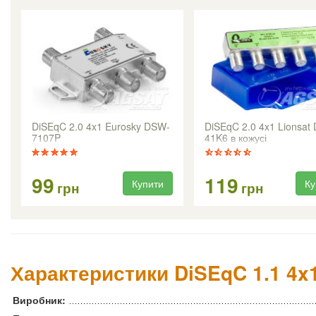
DiSEqC 2.0 4x1 Eurosky DSW-
DiSEqC 2.0 4x1 Lionsat 
7107P
41K6 в кожусі
99
119
Купити
Ку
грн
грн
Характеристики DiSEqC 1.1 4x
Виробник: