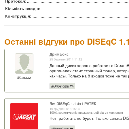
Протокол:
Кількість входів:
Конструкція:
Останні відгуки про DiSEqC 1.
ДримБокс
25 березня 2014 11:12
Данный дисек хорошо работает с DreamBo
оригиналах стаит странный тюнер, которы
как часы. Только на 8 входов тоже не так
Максим
відповісти
Re: DiSEqC 1.1 4x1 РАТЕК
19 грудня 2013 15:05
100% користувачів вважають цей відгук корисним
Нет, работать не будет. Только связка Di
відповісти