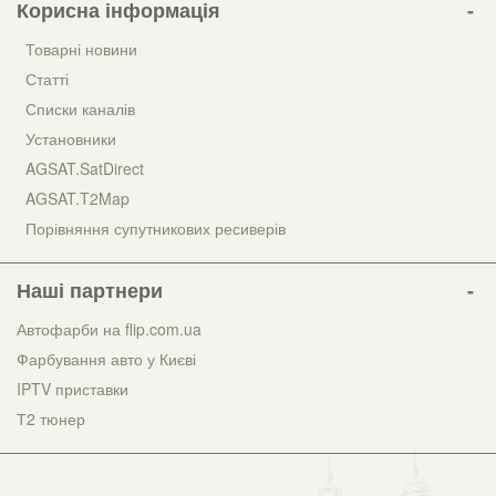
Корисна інформація
Товарні новини
Статті
Списки каналів
Установники
AGSAT.SatDirect
AGSAT.T2Map
Порівняння супутникових ресиверів
Наші партнери
Автофарби на flip.com.ua
Фарбування авто у Києві
IPTV приставки
Т2 тюнер