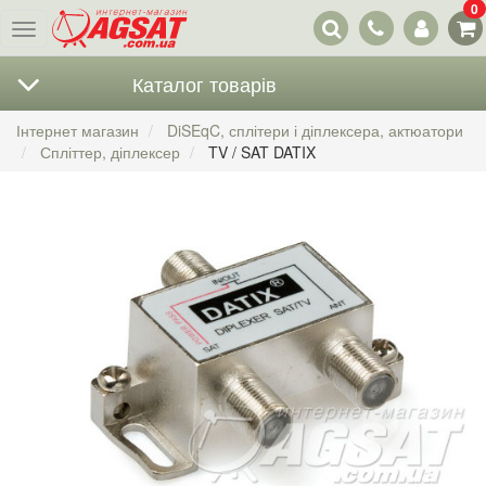
0
Наші
Меню
контакти
Каталог товарів
Інтернет магазин
DiSEqC, сплітери і діплексера, актюатори
Спліттер, діплексер
TV / SAT DATIX