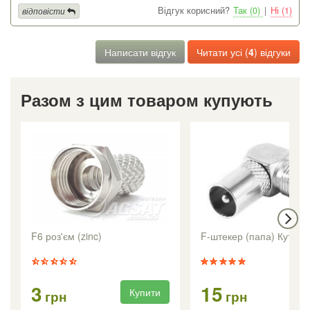
Відгук корисний?
Так (0)
|
Ні (1)
відповісти
Написати відгук
Читати усі (
4
) відгуки
Разом з цим товаром купують
F6 роз'єм (zinc)
F-штекер (папа) Кутови
3
15
Купити
Ку
грн
грн