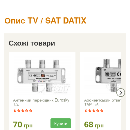
Опис TV / SAT DATIX
Схожі товари
Антенний перехідник Eurosky
Абонентський ответвит
1/4
TAP 1/6
70
68
Купити
Ку
грн
грн