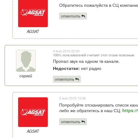
Обратитесь пожалуйста в СЦ компани
ответить
AGSAT
4 мая 2016 22:00
100% пользователей считают этот отзыв полезным
Пропал звук на одном тв канале.
Недостатки:
нет радио
сергей
ответить
5 мая 2016 13:06
Попробуйте отсканировать список кана
либо же обратитесь в наш СЦ:
https:
ответить
AGSAT