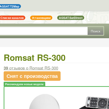
AGSAT.T2Map
Списки каналов
Установщики
AGSAT.SatDirect
Поиск
Romsat RS-300
39
отзывов
о Romsat RS-300
Снят с производства
Рекомендуем новые модели