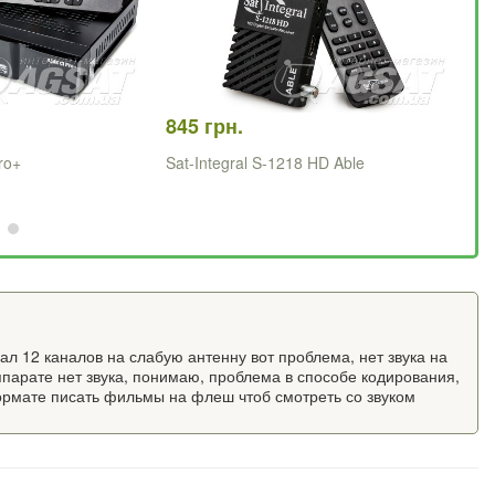
845 грн.
88
ro+
Sat-Integral S-1218 HD Able
Sa
л 12 каналов на слабую антенну вот проблема, нет звука на
парате нет звука, понимаю, проблема в способе кодирования,
формате писать фильмы на флеш чтоб смотреть со звуком