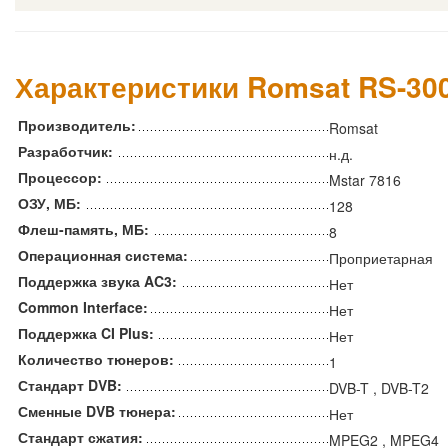
Характеристики Romsat RS-30
Производитель:
Romsat
Разработчик:
н.д.
Процессор:
Mstar 7816
ОЗУ, МБ:
128
Флеш-память, МБ:
8
Операционная система:
Проприетарная
Поддержка звука AC3:
Нет
Common Interface:
Нет
Поддержка CI Plus:
Нет
Количество тюнеров:
1
Стандарт DVB:
DVB-T , DVB-T2
Сменные DVB тюнера:
Нет
Стандарт сжатия:
MPEG2 , MPEG4