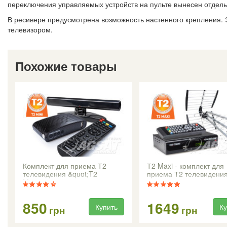
переключения управляемых устройств на пульте вынесен отдельн
В ресивере предусмотрена возможность настенного крепления. 
телевизором.
Похожие товары
Комплект для приема Т2
Т2 Maxi - комплект для
телевидения &quot;T2
приема Т2 телевидени
Mini&quot;
850
1649
Купить
Ку
грн
грн