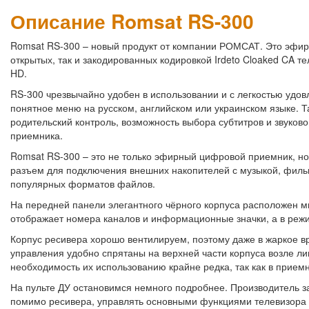
Описание Romsat RS-300
Romsat RS-300 – новый продукт от компании РОМСАТ. Это эфир
открытых, так и закодированных кодировкой Irdeto Cloaked CA т
HD.
RS-300 чрезвычайно удобен в использовании и с легкостью удов
понятное меню на русском, английском или украинском языке. 
родительский контроль, возможность выбора субтитров и звуков
приемника.
Romsat RS-300 – это не только эфирный цифровой приемник, н
разъем для подключения внешних накопителей с музыкой, фил
популярных форматов файлов.
На передней панели элегантного чёрного корпуса расположен 
отображает номера каналов и информационные значки, а в режи
Корпус ресивера хорошо вентилируем, поэтому даже в жаркое в
управления удобно спрятаны на верхней части корпуса возле лиц
необходимость их использованию крайне редка, так как в прием
На пульте ДУ остановимся немного подробнее. Производитель за
помимо ресивера, управлять основными функциями телевизора 