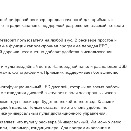
ный цифровой ресивер, предназначенный для приёма как
еле- и радиоканалов с поддержкой разрешения высокой четкости
летворит пользователя на любой вкус. В ресивере простое и
Такие функции как электронная программа передач EPG,
ой дорожки несомненно добавят удобства в использовании
о и мультимедийный центр. На передней панели расположен USB
ьмами, фотографиями. Приемник поддерживает большинство
многофункциональный LED дисплей, который во время работы
ме ожидания дисплей выступает в роли электронных часов.
ремя года в ресивере будет неплохой теплоотвод. Клавиши
евой панели. Нельзя сказать, что это очень удобно, но
нике универсальный пульт дистанционного управления.
являет, что пульт у ресивера Универсальный. Им можно легко
или, например, кондиционера. Для программирования и