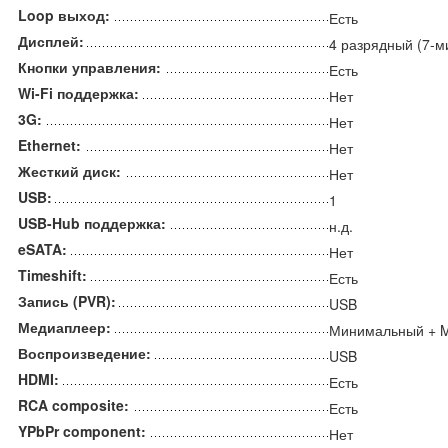
Loop выход:
Есть
Дисплей:
4 разрядный (7-м
Кнопки управления:
Есть
Wi-Fi поддержка:
Нет
3G:
Нет
Ethernet:
Нет
Жесткий диск:
Нет
USB:
1
USB-Hub поддержка:
н.д.
eSATA:
Нет
Timeshift:
Есть
Запись (PVR):
USB
Медиаплеер:
Минимальный + 
Воспроизведение:
USB
HDMI:
Есть
RCA composite:
Есть
YPbPr component:
Нет