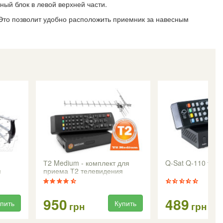
ый блок в левой верхней части.
Это позволит удобно расположить приемник за навесным
Т2 Medium - комплект для
Q-Sat Q-110 т2 т
я
приема Т2 телевидения
950
489
пить
Купить
грн
грн