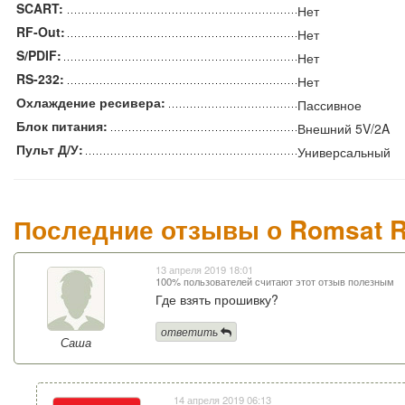
SCART:
Нет
RF-Out:
Нет
S/PDIF:
Нет
RS-232:
Нет
Охлаждение ресивера:
Пассивное
Блок питания:
Внешний 5V/2A
Пульт Д/У:
Универсальный
Последние отзывы о Romsat R
13 апреля 2019 18:01
100% пользователей считают этот отзыв полезным
Где взять прошивку?
ответить
Саша
14 апреля 2019 06:13