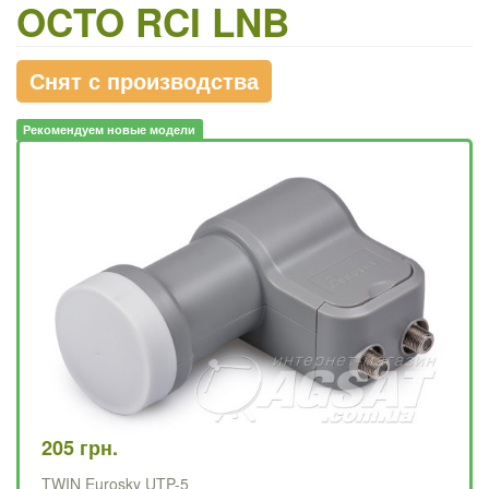
OCTO RCI LNB
Снят с производства
Рекомендуем новые модели
205 грн.
12
TWIN Eurosky UTP-5
SI