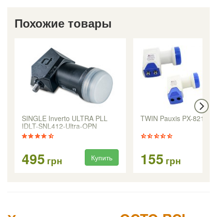
Похожие товары
SINGLE Inverto ULTRA PLL
TWIN Pauxis PX-8219
IDLT-SNL412-Ultra-OPN
495
155
Купить
Ку
грн
грн