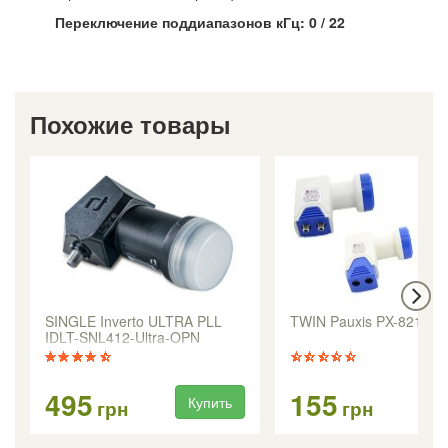
Переключение поддиапазонов кГц: 0 / 22
Похожие товары
SINGLE Inverto ULTRA PLL
TWIN Pauxis PX-8219
IDLT-SNL412-Ultra-OPN
495
155
Купить
Ку
грн
грн