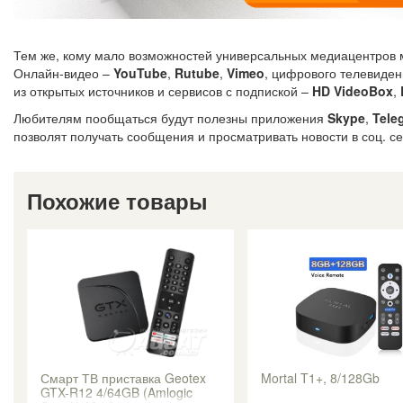
Тем же, кому мало возможностей универсальных медиацентров 
Онлайн-видео –
YouTube
,
Rutube
,
Vimeo
, цифрового телевиде
из открытых источников и сервисов с подпиской –
HD VideoBox
,
Любителям пообщаться будут полезны приложения
Skype
,
Tele
позволят получать сообщения и просматривать новости в соц. с
Похожие товары
Смарт ТВ приставка Geotex
Mortal T1+, 8/128Gb
GTX-R12 4/64GB (Amlogic