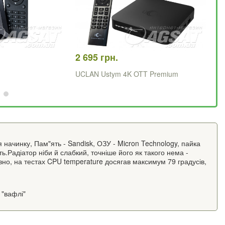
2 695 грн.
1 
UCLAN Ustym 4K OTT Premium
X9
я начинку, Пам"ять - Sandisk, ОЗУ - Micron Technology, пайка
ь.Радіатор ніби й слабкий, точніше його як такого нема -
вно, на тестах CPU temperature досягав максимум 79 градусів,
 "вафлі"