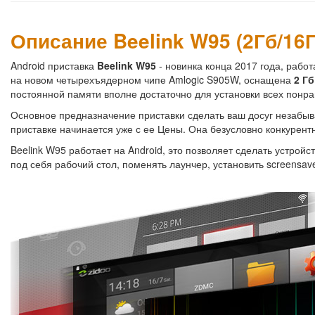
Описание Beelink W95 (2Гб/16Г
Android приставка
Beelink W95
- новинка конца 2017 года, рабо
на новом четырехъядерном чипе Amlogic S905W, оснащена
2 Гб
постоянной памяти вполне достаточно для установки всех понр
Основное предназначение приставки сделать ваш досуг незабыв
приставке начинается уже с ее Цены. Она безусловно конкурент
Beelink W95 работает на Android, это позволяет сделать устро
под себя рабочий стол, поменять лаунчер, установить screensave