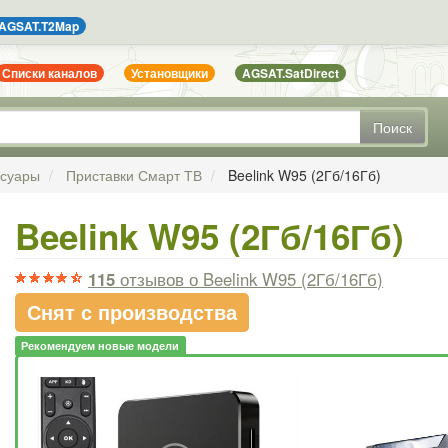
AGSAT.T2Map
Списки каналов
Установщики
AGSAT.SatDirect
Поиск
ссуары
Приставки Смарт ТВ
Beelink W95 (2Гб/16Гб)
Beelink W95 (2Гб/16Гб)
115
отзывов
о Beelink W95 (2Гб/16Гб)
Снят с производства
Рекомендуем новые модели