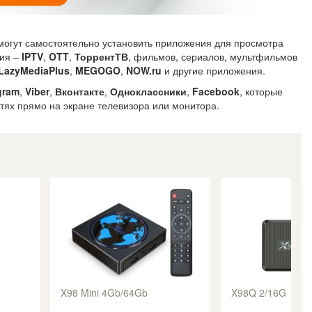
могут самостоятельно установить приложения для просмотра
ния –
IPTV
,
OTT
,
ТоррентТВ
, фильмов, сериалов, мультфильмов
LazyMediaPlus
,
MEGOGO
,
NOW.ru
и другие приложения.
gram
,
Viber
,
Вконтакте
,
Одноклассники
,
Facebook
, которые
етях прямо на экране телевизора или монитора.
X98 Mini 4Gb/64Gb
X98Q 2/16G