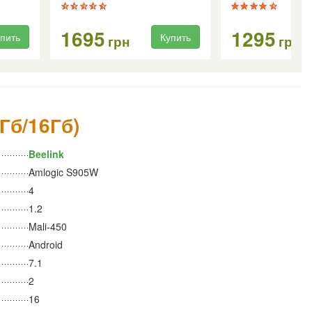
1695
1295
пить
Купить
грн
грн
Гб/16Гб)
Beelink
Amlogic S905W
4
1.2
Mali-450
Android
7.1
2
16