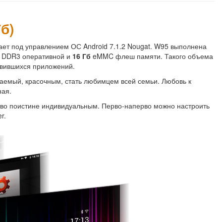
б)
тает под управлением ОС Android 7.1.2 Nougat. W95 выполнена
DDR3 оперативной и
16 Гб
eMMC флеш памяти. Такого объема
авившихся приложений.
аемый, красочным, стать любимцем всей семьи. Любовь к
ная.
йство поистине индивидуальным. Перво-наперво можно настроить
r.