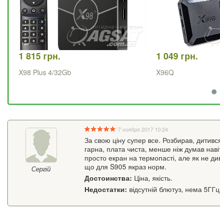
1 815 грн.
1 049 грн.
X98 Plus 4/32Gb
X96Q
7 ноября 2017 10:24
За свою ціну супер все. Розбирав, дитивс
гарна, плата чиста, менше ніж думав навіт
просто екран на термопасті, але як не ди
що для S905 якраз норм.
Сергій
Достоинства:
Ціна, якість.
Недостатки:
відсутній блютуз, нема 5ГГц