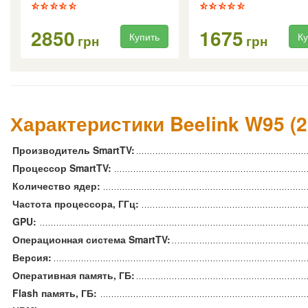
S905X5M / Android 14)
2850
1675
Купить
Ку
грн
грн
Характеристики Beelink W95 (2
Производитель SmartTV:
Процессор SmartTV:
Количество ядер:
Частота процессора, ГГц:
GPU:
Операционная система SmartTV:
Версия:
Оперативная память, ГБ:
Flash память, ГБ: