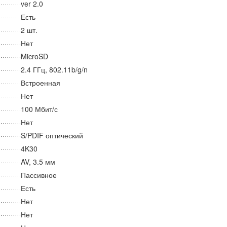
ver 2.0
Есть
2 шт.
Нет
MicroSD
2.4 ГГц, 802.11b/g/n
Встроенная
Нет
100 Мбит/с
Нет
S/PDIF оптический
4K30
AV, 3.5 мм
Пассивное
Есть
Нет
Нет