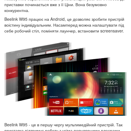
приставки починається вже з її Ціни. Вона безумовно
конкурентна.
Beelink W95 працює на Android, це дозволяє зробити пристрій
воістину індивідуальним. Насамперед можна налаштувати під
себе робочий стіл, поміняти лаунчер, встановити screensaver.
Beelink W95 - це в першу чергу мультимедійний пристрій. Так
приставка підтримує роботу з усіма популярними плеєрами -