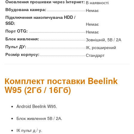
Оновлення прошивки через Інтернет:
В наявності
Вбудована камера:
Немає
Підключення накопичувача HDD /
SSD:
Немає
Порт OTG:
Немає
Блок живлення:
Зовнішній, 5В / 2А
Пульт ДУ:
ІК, розширений
Розмір корпусу:
Стандарт
Комплект поставки Beelink
W95 (2Гб / 16Гб)
Android Beelink W95.
Блок живлення 5В / 2А.
ІК пульт д / у.