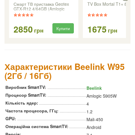
Смарт ТВ приставка Geotex
TV Box Mortal T1+ 8/12
GTX-R12 4/64GB (Amlogic
S905X5M / Android 14)
2850
1675
Купити
Ку
грн
грн
Характеристики Beelink W95
(2Гб / 16Гб)
Виробник SmartTV:
Beelink
Процесор SmartTV:
Amlogic S905W
Кількість ядер:
4
Частота процесора, ГГц:
1.2
GPU:
Mali-450
Операційна система SmartTV:
Android
Версія:
7.1