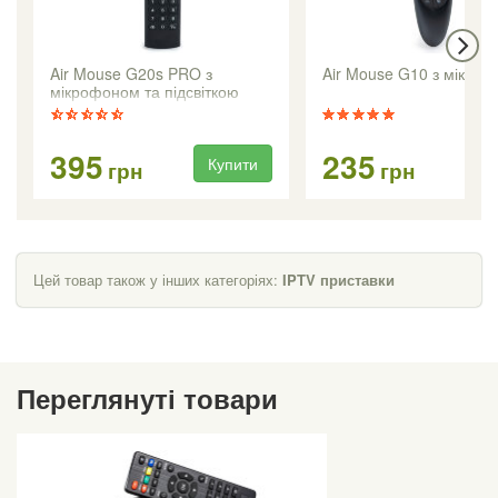
Air Mouse G20s PRO з
Air Mouse G10 з мікро
мікрофоном та підсвіткою
395
235
Купити
Ку
грн
грн
Цей товар також у інших категоріях:
IPTV приставки
Переглянуті товари