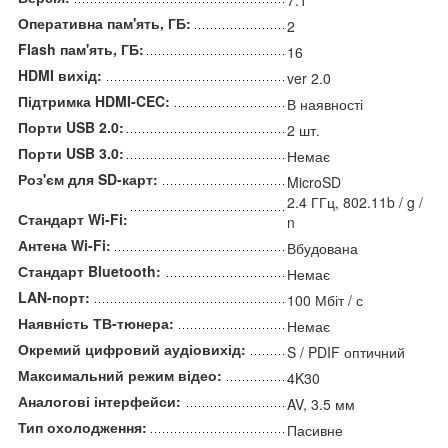
Оперативна пам'ять, ГБ:
2
Flash пам'ять, ГБ:
16
HDMI вихід:
ver 2.0
Підтримка HDMI-CEC:
В наявності
Порти USB 2.0:
2 шт.
Порти USB 3.0:
Немає
Роз'єм для SD-карт:
MicroSD
2.4 ГГц, 802.11b / g /
Стандарт Wi-Fi:
n
Антена Wi-Fi:
Вбудована
Стандарт Bluetooth:
Немає
LAN-порт:
100 Мбіт / с
Наявність ТВ-тюнера:
Немає
Окремий цифровий аудіовихід:
S / PDIF оптичний
Максимальний режим відео:
4K30
Аналогові інтерфейси:
AV, 3.5 мм
Тип охолодження:
Пасивне