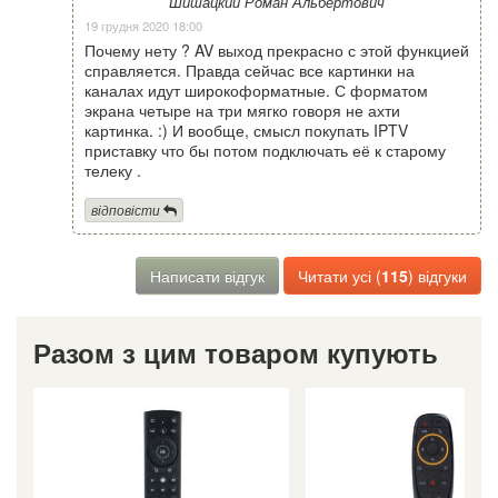
Шишацкий Роман Альбертович
19 грудня 2020 18:00
Почему нету ? AV выход прекрасно с этой функцией
справляется. Правда сейчас все картинки на
каналах идут широкоформатные. С форматом
экрана четыре на три мягко говоря не ахти
картинка. :) И вообще, смысл покупать IPTV
приставку что бы потом подключать её к старому
телеку .
відповісти
Написати відгук
Читати усі (
115
) відгуки
Разом з цим товаром купують