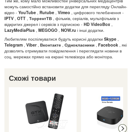
Тим же, кому мало можливостей універсальних медіацентрів
можуть самостійно встановити додатки для перегляду Онлайн-
відео -
YouTube
,
Rutube
,
Vimeo
, цифрового телебачення -
IPTV
,
OTT
,
ТоррентТВ
, фільмів, серіалів, мультфільмів з
відкритих джерел і сервісів з підпискою -
HD VideoBox
,
LazyMediaPlus
,
MEGOGO
,
NOW.ru
і інші додатки.
Любителям поспілкуватися будуть корисні додатки
Skype
,
Telegram
,
Viber
,
Вконтакте
,
Однокласники
,
Facebook
, які
дозволять отримувати повідомлення і переглядати новини в
соц. мережах прямо на екрані телевізора або монітора.
Схожі товари