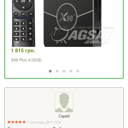
1 815 грн.
1 
X98 Plus 4/32Gb
X9
Сергій
7 листопада 2017 10:24