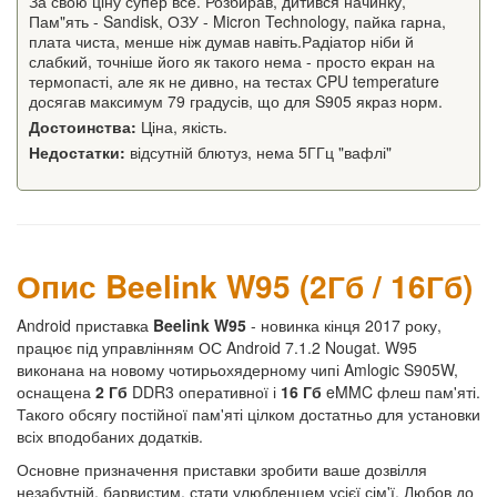
За свою ціну супер все. Розбирав, дитився начинку,
Пам"ять - Sandisk, ОЗУ - Micron Technology, пайка гарна,
плата чиста, менше ніж думав навіть.Радіатор ніби й
слабкий, точніше його як такого нема - просто екран на
термопасті, але як не дивно, на тестах CPU temperature
досягав максимум 79 градусів, що для S905 якраз норм.
Достоинства:
Ціна, якість.
Недостатки:
відсутній блютуз, нема 5ГГц "вафлі"
Опис Beelink W95 (2Гб / 16Гб)
Android приставка
Beelink W95
- новинка кінця 2017 року,
працює під управлінням ОС Android 7.1.2 Nougat. W95
виконана на новому чотирьохядерному чипі Amlogic S905W,
оснащена
2 Гб
DDR3 оперативної і
16 Гб
eMMC флеш пам'яті.
Такого обсягу постійної пам'яті цілком достатньо для установки
всіх вподобаних додатків.
Основне призначення приставки зробити ваше дозвілля
незабутній, барвистим, стати улюбленцем усієї сім'ї. Любов до