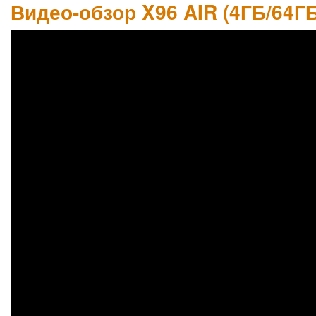
Видео-обзор X96 AIR (4ГБ/64ГБ