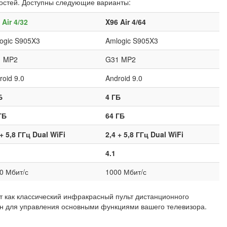
ностей. Доступны следующие варианты:
 Air 4/32
X96 Air 4/64
ogic S905X3
Amlogic S905X3
1 MP2
G31 MP2
roid 9.0
Android 9.0
Б
4 ГБ
ГБ
64 ГБ
 + 5,8 ГГц Dual WiFi
2,4 + 5,8 ГГц Dual WiFi
4.1
0 Мбит/с
1000 Мбит/с
т как классический инфракрасный пульт дистанционного
н для управления основными функциями вашего телевизора.