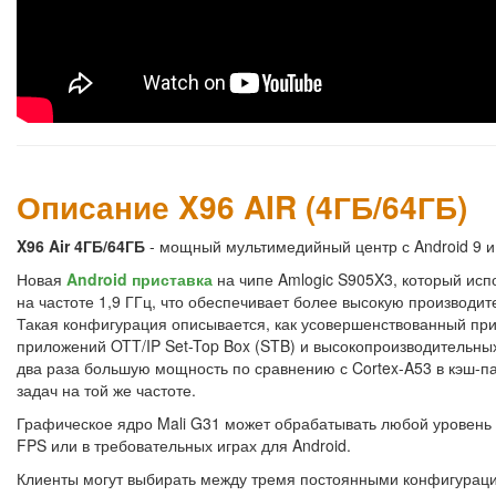
Описание X96 AIR (4ГБ/64ГБ)
X96 Air 4ГБ/64ГБ
- мощный мультимедийный центр с Android 9 и
Новая
Android приставка
на чипе Amlogic S905X3, который ис
на частоте 1,9 ГГц, что обеспечивает более высокую производи
Такая конфигурация описывается, как усовершенствованный пр
приложений OTT/IP Set-Top Box (STB) и высокопроизводительны
два раза большую мощность по сравнению с Cortex-A53 в кэш-п
задач на той же частоте.
Графическое ядро Mali G31 может обрабатывать любой уровень 
FPS или в требовательных играх для Android.
Клиенты могут выбирать между тремя постоянными конфигура