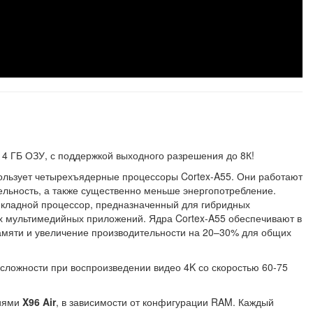
 4 ГБ ОЗУ, с поддержкой выходного разрешения до 8К!
пользует четырехъядерные процессоры Cortex-A55. Они работают
тельность, а также существенно меньше энергопотребление.
икладной процессор, предназначенный для гибридных
х мультимедийных приложений. Ядра Cortex-A55 обеспечивают в
амяти и увеличение производительности на 20–30% для общих
сложности при воспроизведении видео 4K со скоростью 60-75
циями
X96 Air
, в зависимости от конфигурации RAM. Каждый