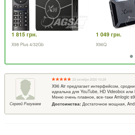
1 815 грн.
1 049 грн.
X98 Plus 4/32Gb
X96Q
23 октября 2020 10:29
X96 Air предлагает интерфейсом, сродни
идеальна для YouTube, HD Videobox или H
Меню очень плавное, все-таки Amlogic s9
Достоинства:
Достаточное мощная, Andr
Сергей Разуваев