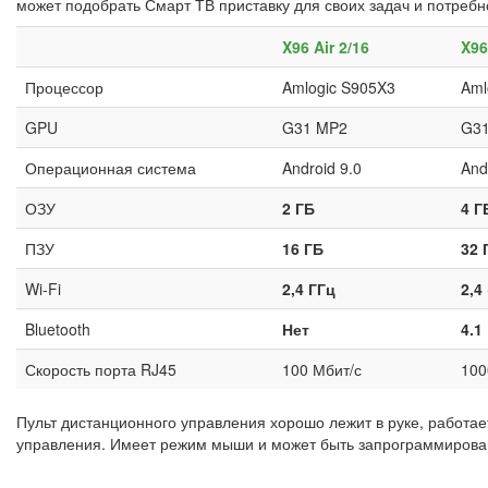
может подобрать Смарт ТВ приставку для своих задач и потреб
X96 Air 2/16
X96
Процессор
Amlogic S905X3
Aml
GPU
G31 MP2
G3
Операционная система
Android 9.0
And
ОЗУ
2 ГБ
4 Г
ПЗУ
16 ГБ
32 
Wi-Fi
2,4 ГГц
2,4
Bluetooth
Нет
4.1
Скорость порта RJ45
100 Мбит/с
100
Пульт дистанционного управления хорошо лежит в руке, работае
управления. Имеет режим мыши и может быть запрограммирова