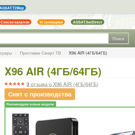
AGSAT.T2Map
Списки каналов
Установщики
AGSAT.SatDirect
Поиск
ссуары
Приставки Смарт ТВ
X96 AIR (4ГБ/64ГБ)
X96 AIR (4ГБ/64ГБ)
3
отзыва
о X96 AIR (4ГБ/64ГБ)
Снят с производства
Рекомендуем новые модели