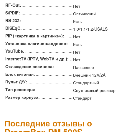
RF-Out:
Нет
S/PDIF:
Оптический
RS-232:
Есть
DiSEqC:
1.0/1.1/1.2/USALS
PIP («картинка в картинке»):
Нет
Установка плагинов/аддонов:
Есть
YouTube:
Нет
InternetTV (IPTV, WebTV и др.):
Нет
Охлаждение ресивера:
Пассивное
Блок питания:
Внешний 12V/2A
Пульт Д/У:
Стандартный
Тип ресивера:
Спутниковый ресивер
Размер корпуса:
Стандарт
Последние отзывы о
DreamBox DM 500S