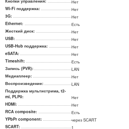
Кнопки управления:
Нет
Wi-Fi поддержка:
Нет
3G:
Нет
Ethernet:
Есть
Жесткий диск:
Нет
USB:
Нет
USB-Hub поддержка:
Нет
eSATA:
Нет
Timeshift:
Есть
Запись (PVR):
LAN
Медиаплеер:
Нет
Воспроизведение:
LAN
Поддержка мультистрима, t2-
mi, PLP0:
Нет
HDMI:
Нет
RCA composite:
Есть
YPbPr component:
через SCART
SCART:
1