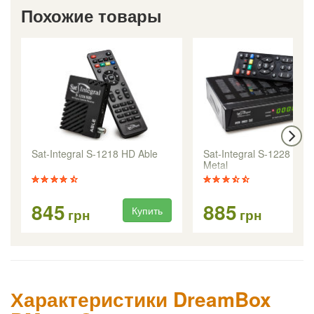
Похожие товары
Sat-Integral S-1218 HD Able
Sat-Integral S-1228 HD 
Metal
845
885
Купить
Ку
грн
грн
Характеристики DreamBox