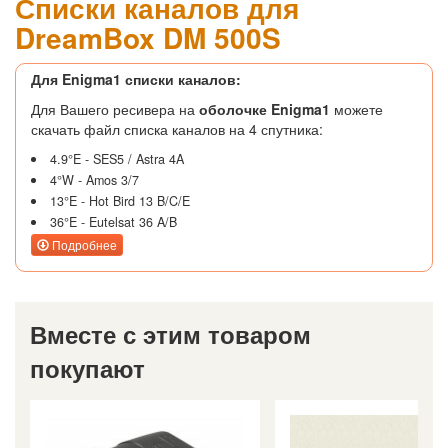
Списки каналов для
DreamBox DM 500S
Для Enigma1 списки каналов:
Для Вашего ресивера на
оболочке
Enigma1
можете
скачать файл списка каналов на 4 спутника:
4.9°E - SES5 / Astra 4A
4°W - Amos 3/7
13°E - Hot Bird 13 B/C/E
36°E - Eutelsat 36 A/B
Подробнее
Вместе с этим товаром
покупают