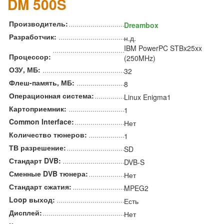
DM 500S
Производитель:
Dreambox
Разработчик:
н.д.
IBM PowerPC STBx25xx
Процессор:
(250MHz)
ОЗУ, МБ:
32
Флеш-память, МБ:
8
Операционная система:
Linux Enigma1
Картоприемник:
1
Common Interface:
Нет
Количество тюнеров:
1
ТВ разрешение:
SD
Стандарт DVB:
DVB-S
Сменные DVB тюнера:
Нет
Стандарт сжатия:
MPEG2
Loop выход:
Есть
Дисплей:
Нет