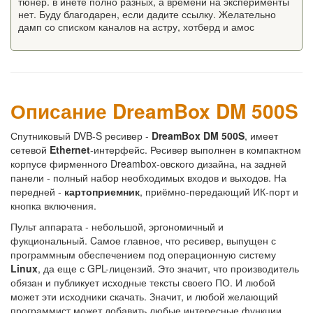
тюнер. в инете полно разных, а времени на эксперименты
нет. Буду благодарен, если дадите ссылку. Желательно
дамп со списком каналов на астру, хотберд и амос
Описание DreamBox DM 500S
Спутниковый DVB-S ресивер -
DreamBox DM 500S
, имеет
сетевой
Ethernet
-интерфейс. Ресивер выполнен в компактном
корпусе фирменного Dreambox-овского дизайна, на задней
панели - полный набор необходимых входов и выходов. На
передней -
картоприемник
, приёмно-передающий ИК-порт и
кнопка включения.
Пульт аппарата - небольшой, эргономичный и
фукциональный. Cамое главное, что ресивер, выпущен с
программным обеспечением под операционную систему
Linux
, да еще с GPL-лицензий. Это значит, что производитель
обязан и публикует исходные тексты своего ПО. И любой
может эти исходники скачать. Значит, и любой желающий
программист может добавить любые интересные функции,