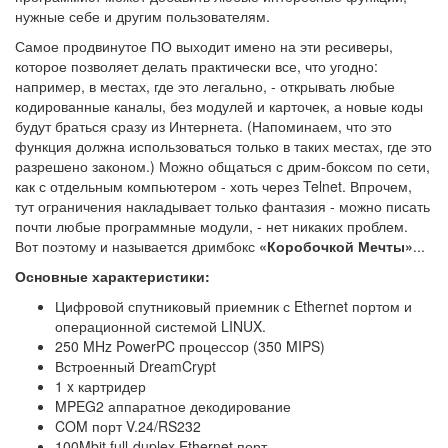
нужные себе и другим пользователям.
Самое продвинутое ПО выходит имено на эти ресиверы,
которое позволяет делать практически все, что угодно:
например, в местах, где это легально, - открывать любые
кодированные каналы, без модулей и карточек, а новые коды
будут браться сразу из Интернета. (Напоминаем, что это
функция должна использоваться только в таких местах, где это
разрешено законом.) Можно общаться с дрим-боксом по сети,
как с отдельным компьютером - хоть через Telnet. Впрочем,
тут ограничения накладывает только фантазия - можно писать
почти любые программные модули, - нет никаких проблем.
Вот поэтому и называется дримбокс
«Коробочкой Мечты»
...
Основные характеристики:
Цифровой спутниковый приемник с Ethernet портом и
операционной системой LINUX.
250 MHz PowerPC процессор (350 MIPS)
Встроенный DreamCrypt
1 x картридер
MPEG2 аппаратное декодирование
COM порт V.24/RS232
100Mbit full-duplex Ethernet порт