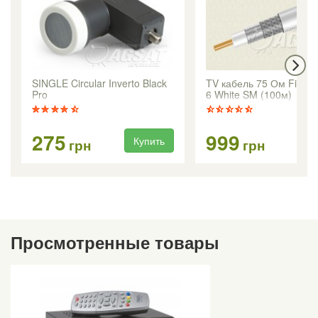
SINGLE Circular Inverto Black
TV кабель 75 Ом FinMa
Pro
6 White SM (100м)
275
999
Купить
Ку
грн
грн
Просмотренные товары