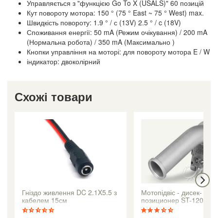
Управляється з "функцією Go To X (USALS)" 60 позицій
Кут повороту мотора: 150 ° (75 ° East ~ 75 ° West) max.
Швидкість повороту: 1.9 ° / с (13V) 2.5 ° / c (18V)
Споживання енергії: 50 mA (Режим очікування) / 200 mA
(Нормальна робота) / 350 mA (Максимально )
Кнопки управління на моторі: для повороту мотора E / W
індикатор: двоколірний
Схожі товари
Гніздо живлення DC 2.1X5.5 з
Мотопідвіс - дисек-
кабелем 15см
позиционер ST-120 +