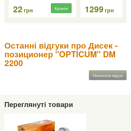
22
1299
Купити
Ку
грн
грн
Останні відгуки про Дисек -
позиционер "OPTICUM" DM
2200
Написати відгук
Переглянуті товари