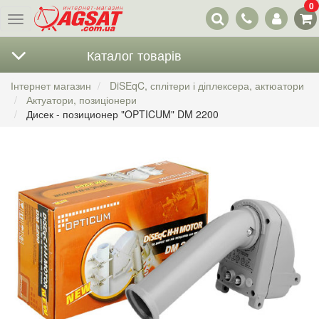
0
Наші
Меню
контакти
Каталог товарів
Інтернет магазин
DiSEqC, сплітери і діплексера, актюатори
Актуатори, позиціонери
Дисек - позиционер "OPTICUM" DM 2200