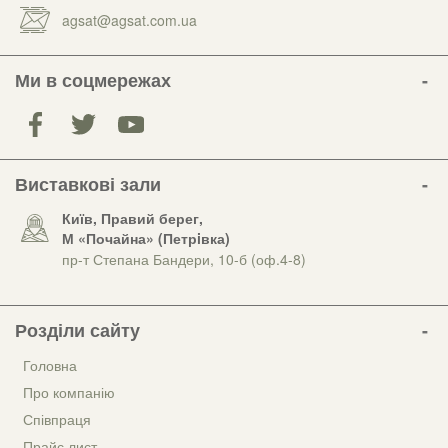
agsat@agsat.com.ua
Ми в соцмережах
Виставкові зали
Київ, Правий берег,
М «Почайна» (Петрiвка)
пр-т Степана Бандери, 10-б (оф.4-8)
Розділи сайту
Головна
Про компанію
Співпраця
Прайс лист