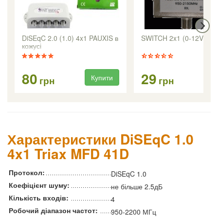
DiSEqC 2.0 (1.0) 4x1 PAUXIS в
SWITCH 2x1 (0-12V) Wi
кожусі
80
29
Купити
Ку
грн
грн
Характеристики DiSEqC 1.0
4x1 Triax MFD 41D
Протокол:
DiSEqC 1.0
Коефіцієнт шуму:
не більше 2.5дБ
Кількість входів:
4
Робочий діапазон частот:
950-2200 МГц