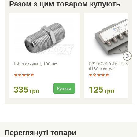
Разом з цим товаром купують
F-F з'єднувач, 100 шт.
DiSEqC 2.0 4x1 Eurosk
4130 в кожусі
335
125
Купити
Ку
грн
грн
Переглянуті товари