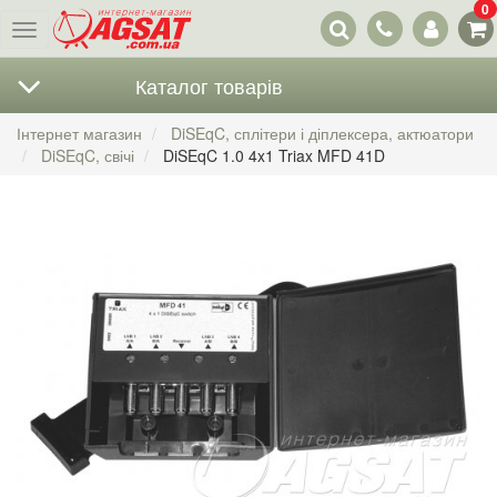
0
Наші
Меню
контакти
Каталог товарів
Інтернет магазин
DiSEqC, сплітери і діплексера, актюатори
DiSEqC, свічі
DiSEqC 1.0 4x1 Triax MFD 41D