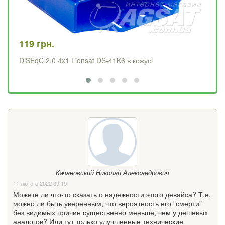
119 грн.
99
DiSEqC 2.0 4x1 Lionsat DS-41K6 в кожусі
Di
Качановский Николай Александрович
11 лютого 2022 09:19
Можете ли что-то сказать о надежности этого девайса? Т.е.
можно ли быть уверенным, что вероятность его "смерти"
без видимых причин существенно меньше, чем у дешевых
аналогов? Или тут только улучшенные технические