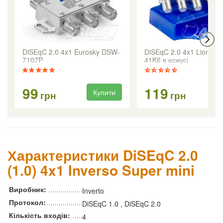
DiSEqC 2.0 4x1 Eurosky DSW-
DiSEqC 2.0 4x1 Lionsat 
7107P
41K6 в кожусі
99
119
Купити
Ку
грн
грн
Характеристики DiSEqC 2.0
(1.0) 4x1 Inverso Super mini
Виробник:
Inverto
Протокол:
DiSEqC 1.0 , DiSEqC 2.0
Кількість входів:
4