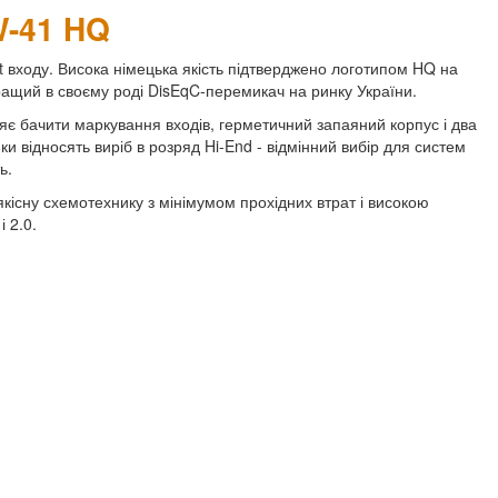
W-41 HQ
 входу. Висока німецька якість підтверджено логотипом HQ на
йкращий в своєму роді DisEqC-перемикач на ринку України.
є бачити маркування входів, герметичний запаяний корпус і два
и відносять виріб в розряд Hi-End - відмінний вибір для систем
ь.
якісну схемотехнику з мінімумом прохідних втрат і високою
 2.0.