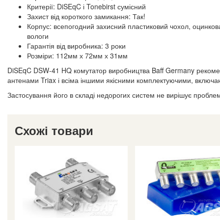
Критерії: DiSEqC і Tonebirst сумісний
Захист від короткого замикання: Так!
Корпус: всепогодний захисний пластиковий чохол, оцинков
вологи
Гарантія від виробника: 3 роки
Розміри: 112мм х 72мм х 31мм
DiSEqC DSW-41 HQ комутатор виробництва Baff Germany рекоме
антенами Triax і всіма іншими якісними комплектуючими, включа
Застосування його в складі недорогих систем не вирішує проблем
Схожі товари