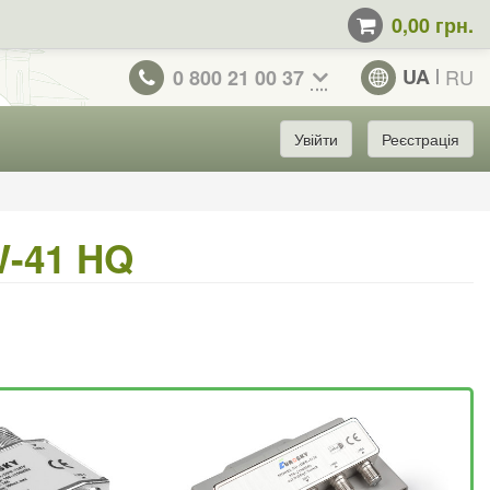
0,00 грн.
UA
RU
0 800 21 00 37
Увійти
Реєстрація
W-41 HQ