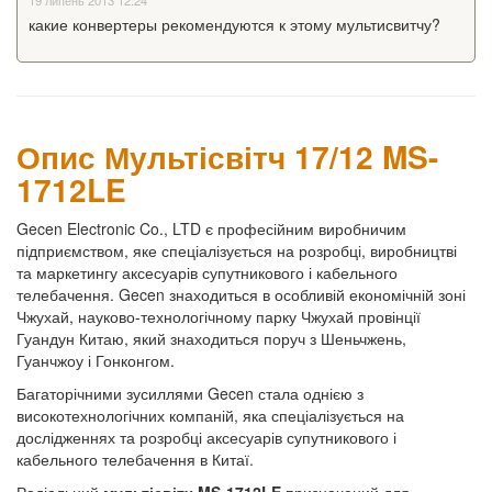
19 липень 2013 12:24
какие конвертеры рекомендуются к этому мультисвитчу?
Опис Мультісвітч 17/12 MS-
1712LE
Gecen Electronic Co., LTD є професійним виробничим
підприємством, яке спеціалізується на розробці, виробництві
та маркетингу аксесуарів супутникового і кабельного
телебачення. Gecen знаходиться в особливій економічній зоні
Чжухай, науково-технологічному парку Чжухай провінції
Гуандун Китаю, який знаходиться поруч з Шеньчжень,
Гуанчжоу і Гонконгом.
Багаторічними зусиллями Gecen стала однією з
високотехнологічних компаній, яка спеціалізується на
дослідженнях та розробці аксесуарів супутникового і
кабельного телебачення в Китаї.