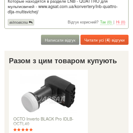
Которые находятся в разделе LNB - QUATTRO для
мультисвичей - www.agsat.com.ua/konvertery/lnb-quattro-
dlja-multisvichej/
Відгук корисний?
Так (0)
|
Ні (0)
відповісти
Написати відгук
Читати усі (
4
) відгуки
Разом з цим товаром купують
OCTO Inverto BLACK Pro IDLB-
OCTL40