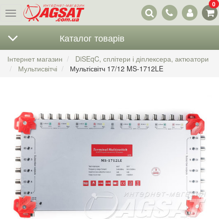
0
Наші
Меню
контакти
Каталог товарів
Інтернет магазин
DiSEqC, сплітери і діплексера, актюатори
Мультисвітчі
Мультісвітч 17/12 MS-1712LE