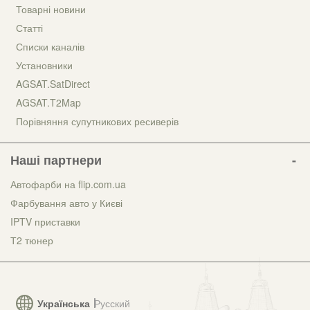
Товарні новини
Статті
Списки каналів
Установники
AGSAT.SatDirect
AGSAT.T2Map
Порівняння супутникових ресиверів
Наші партнери
Автофарби на flip.com.ua
Фарбування авто у Києві
IPTV приставки
Т2 тюнер
Українська
Русский