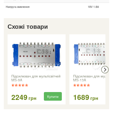
Напруга живлення
18V 1.8A
Схожі товари
Підсилювач для мультісвітчей
Підсилювач для мультіс
MS-9A
MS-13A
2249
1689
Купити
Ку
грн
грн