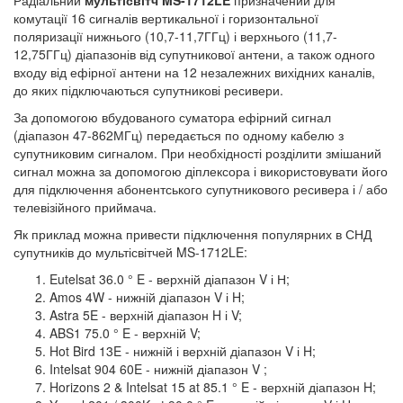
Радіальний
мультісвітч MS-1712LE
призначений для
комутації 16 сигналів вертикальної і горизонтальної
поляризації нижнього (10,7-11,7ГГц) і верхнього (11,7-
12,75ГГц) діапазонів від супутникової антени, а також одного
входу від ефірної антени на 12 незалежних вихідних каналів,
до яких підключаються супутникові ресивери.
За допомогою вбудованого суматора ефірний сигнал
(діапазон 47-862МГц) передається по одному кабелю з
супутниковим сигналом. При необхідності розділити змішаний
сигнал можна за допомогою діплексора і використовувати його
для підключення абонентського супутникового ресивера і / або
телевізійного приймача.
Як приклад можна привести підключення популярних в СНД
супутників до мультісвітчей MS-1712LE:
Eutelsat 36.0 ° E - верхній діапазон V і Н;
Amos 4W - нижній діапазон V і H;
Astra 5E - верхній діапазон H і V;
ABS1 75.0 ° E - верхній V;
Hot Bird 13E - нижній і верхній діапазон V і H;
Intelsat 904 60E - нижній діапазон V ;
Horizons 2 & Intelsat 15 at 85.1 ° E - верхній діапазон H;