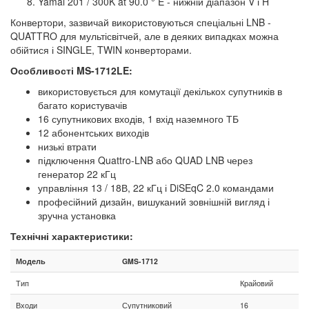
Yamal 201 / 300K at 90.0 ° E - нижній діапазон V і H
Конвертори, зазвичай використовуються спеціальні LNB -
QUATTRO для мультісвітчей, але в деяких випадках можна
обійтися і SINGLE, TWIN конверторами.
Особливості MS-1712LE:
використовується для комутації декількох супутників в
багато користувачів
16 супутникових входів, 1 вхід наземного ТБ
12 абонентських виходів
низькі втрати
підключення Quattro-LNB або QUAD LNB через
генератор 22 кГц
управління 13 / 18В, 22 кГц і DiSEqC 2.0 командами
професійний дизайн, вишуканий зовнішній вигляд і
зручна установка
Технічні характеристики:
Модель
GMS-1712
Тип
Крайовий
Входи
Супутниковий
16