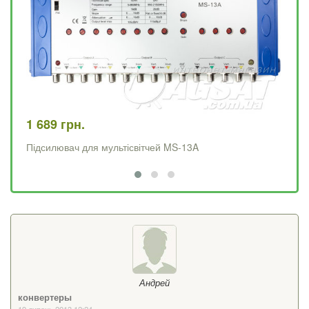
1 689 грн.
2 
Підсилювач для мультісвітчей MS-13A
Пі
Андрей
конвертеры