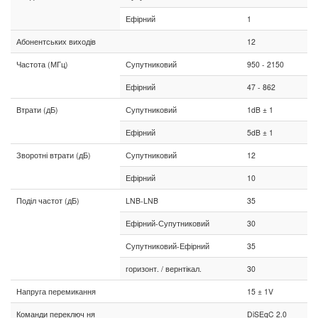
Ефірний
1
Абонентських виходів
12
Частота (МГц)
Супутниковий
950 - 2150
Ефірний
47 - 862
Втрати (дБ)
Супутниковий
1dB ± 1
Ефірний
5dB ± 1
Зворотні втрати (дБ)
Супутниковий
12
Ефірний
10
Поділ частот (дБ)
LNB-LNB
35
Ефірний-Супутниковий
30
Супутниковий-Ефірний
35
горизонт. / вернтікал.
30
Напруга перемикання
15 ± 1V
Команди переключ ня
DiSEqC 2.0