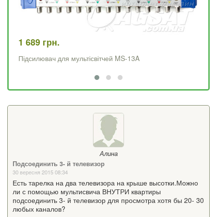
1 689 грн.
2 
Підсилювач для мультісвітчей MS-13A
Пі
Алина
Подсоединить 3- й телевизор
30 вересня 2015 08:34
Есть тарелка на два телевизора на крыше высотки.Можно
ли с помощью мультисвича ВНУТРИ квартиры
подсоединить 3- й телевизор для просмотра хотя бы 20- 30
любых каналов?