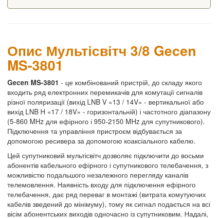
Опис Мультісвітч 3/8 Gecen
MS-3801
Gecen MS-3801
- це комбінований пристрій, до складу якого
входить ряд електронних перемикачів для комутації сигналів
різної поляризації (вихід LNB V «13 / 14V» - вертикальної або
вихід LNB H «17 / 18V» - горизонтальній) і частотного діапазону
(5-860 MHz для ефірного і 950-2150 MHz для супутникового).
Підключення та управління пристроєм відбувається за
допомогою ресивера за допомогою коаксіального кабелю.
Цей супутниковий мультісвітч дозволяє підключити до восьми
абонентів кабельного ефірного і супутникового телебачення, з
можливістю подальшого незалежного перегляду каналів
телемовлення. Наявність входу для підключення ефірного
телебачення, дає ряд переваг в монтажі (витрата комутуючих
кабелів зведений до мінімуму), тому як сигнал подається на всі
вісім абонентських виходів одночасно із супутниковим. Надалі,