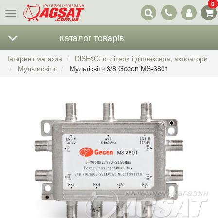
0
Наші
Меню
контакти
Каталог товарів
Інтернет магазин
DiSEqC, сплітери і діплексера, актюатори
Мультисвітчі
Мультісвітч 3/8 Gecen MS-3801