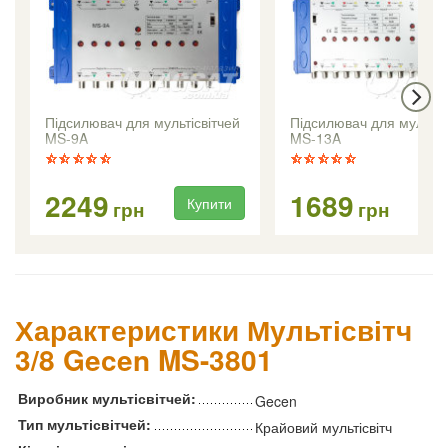
Підсилювач для мультісвітчей
Підсилювач для мультіс
MS-9A
MS-13A
2249
1689
Купити
Ку
грн
грн
Характеристики Мультісвітч
3/8 Gecen MS-3801
Виробник мультісвітчей:
Gecen
Тип мультісвітчей:
Крайовий мультісвітч