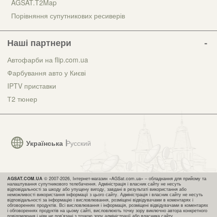
AGSAT.T2Map
Порівняння супутникових ресиверів
Наші партнери
Автофарби на flip.com.ua
Фарбування авто у Києві
IPTV приставки
Т2 тюнер
Українська
Русский
AGSAT.COM.UA
© 2007-2026, Інтернет-магазин «AGSat.com.ua» – обладнання для прийому та
налаштування супутникового телебачення. Адміністрація і власник сайту не несуть
відповідальності за шкоду або упущену вигоду, завдані в результаті використання або
неможливості використання інформації з цього сайту. Адміністрація і власник сайту не несуть
відповідальності за інформацію і висловлювання, розміщені відвідувачами в коментарях і
обговореннях продуктів. Всі висловлювання і інформація, розміщені відвідувачами в коментарях
і обговореннях продуктів на цьому сайті, висловлюють точку зору виключно автора конкретного
повідомлення і ніяк не пов'язані з точкою зору адміністрації або власника сайту.