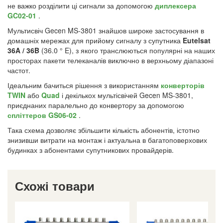
не важко розділити ці сигнали за допомогою
диплексера
GC02-01
.
Мультисвіч Gecen MS-3801 знайшов широке застосування в
домашніх мережах для прийому сигналу з супутника
Eutelsat
36A / 36B
(36.0 ° E), з якого транслюються популярні на наших
просторах пакети телеканалів виключно в верхньому діапазоні
частот.
Ідеальним бачиться рішення з використанням
конверторів
TWIN
або
Quad
і декількох мультісвічей Gecen MS-3801,
приєднаних паралельно до конвертору за допомогою
спліттеров GS06-02
.
Така схема дозволяє збільшити кількість абонентів, істотно
знизивши витрати на монтаж і актуальна в багатоповерхових
будинках з абонентами супутникових провайдерів.
Схожі товари