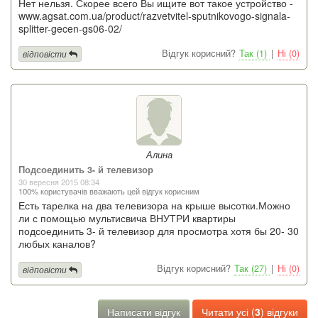
Нет нельзя. Скорее всего Вы ищите вот такое устройство -
www.agsat.com.ua/product/razvetvitel-sputnikovogo-signala-
splitter-gecen-gs06-02/
Відгук корисний?
Так (1)
|
Ні (0)
відповісти
Алина
Подсоединить 3- й телевизор
30 вересня 2015 08:34
100% користувачів вважають цей відгук корисним
Есть тарелка на два телевизора на крыше высотки.Можно
ли с помощью мультисвича ВНУТРИ квартиры
подсоединить 3- й телевизор для просмотра хотя бы 20- 30
любых каналов?
Відгук корисний?
Так (27)
|
Ні (0)
відповісти
Написати відгук
Читати усі (
3
) відгуки