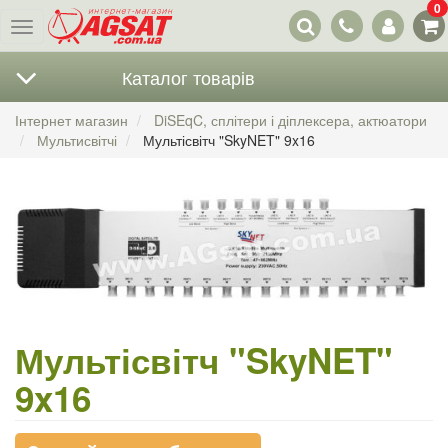
0
Наші
Меню
контакти
Каталог товарів
Інтернет магазин
DiSEqC, сплітери і діплексера, актюатори
Мультисвітчі
Мультісвітч "SkyNET" 9x16
Мультісвітч "SkyNET"
9x16