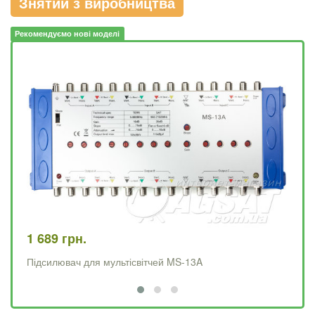
Знятий з виробництва
Рекомендуємо нові моделі
1 689 грн.
2 
Підсилювач для мультісвітчей MS-13A
Пі