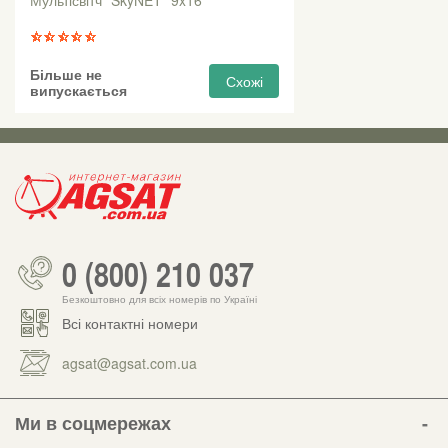
Мультісвітч "SkyNET" 9x16
Більше не
Схожі
випускається
0 (800) 210 037
Безкоштовно для всіх номерів по Україні
Всі контактні номери
agsat@agsat.com.ua
Ми в соцмережах