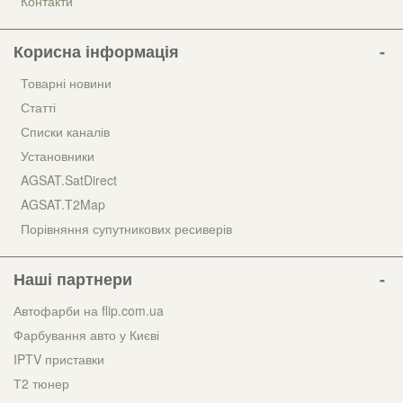
Контакти
Корисна інформація
Товарні новини
Статті
Списки каналів
Установники
AGSAT.SatDirect
AGSAT.T2Map
Порівняння супутникових ресиверів
Наші партнери
Автофарби на flip.com.ua
Фарбування авто у Києві
IPTV приставки
Т2 тюнер