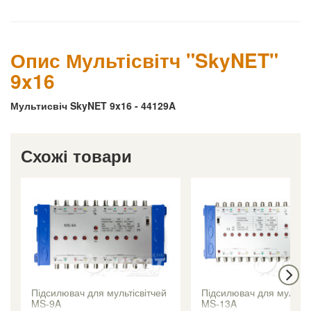
Опис Мультісвітч "SkyNET"
9x16
Мультисвіч SkyNET 9x16 - 44129A
Схожі товари
Підсилювач для мультісвітчей
Підсилювач для мультіс
MS-9A
MS-13A