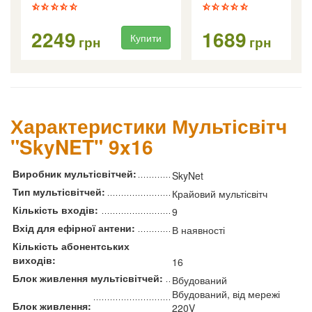
2249
1689
Купити
Ку
грн
грн
Характеристики Мультісвітч
"SkyNET" 9x16
Виробник мультісвітчей:
SkyNet
Тип мультісвітчей:
Крайовий мультісвітч
Кількість входів:
9
Вхід для ефірної антени:
В наявності
Кількість абонентських
виходів:
16
Блок живлення мультісвітчей:
Вбудований
Вбудований, від мережі
Блок живлення:
220V