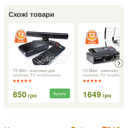
Схожі товари
Т2 Mini - комплект для
Т2 Maxi - комплект для
прийому Т2 телебачення
прийому Т2 телебачен
850
1649
Купити
Ку
грн
грн