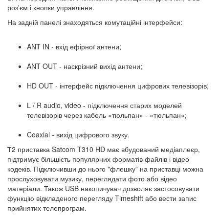
роз'єм і кнопки управління.
На задній панелі знаходяться комутаційні інтерфейси:
ANT IN - вхід ефірної антени;
ANT OUT - наскрізний вихід антени;
HD OUT - інтерфейс підключення цифрових телевізорів;
L / R audio, video - підключення старих моделей
телевізорів через кабель «тюльпан» - «тюльпан»;
Coaxial - вихід цифрового звуку.
Т2 приставка Satcom T310 HD має вбудований медіаплеєр,
підтримує більшість популярних форматів файлів і відео
кодеків. Підключивши до нього "флешку" на приставці можна
прослуховувати музику, переглядати фото або відео
матеріали. Також USB накопичувач дозволяє застосовувати
функцію відкладеного перегляду Timeshift або вести запис
прийнятих телепрограм.