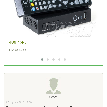
489 грн.
57
Q-Sat Q-110
Q-
Сергій
25 грудня 2016 15:06