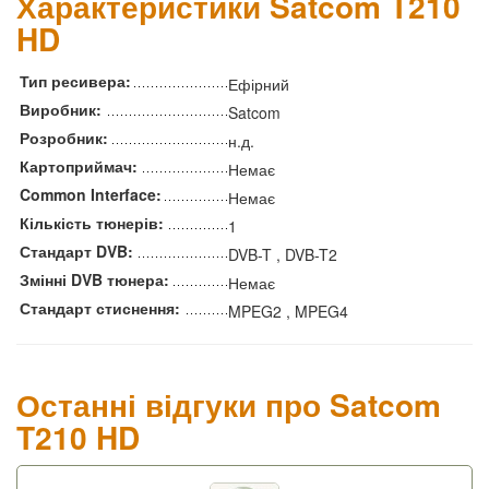
Характеристики Satcom T210
HD
Тип ресивера:
Ефірний
Виробник:
Satcom
Розробник:
н.д.
Картоприймач:
Немає
Common Interface:
Немає
Кількість тюнерів:
1
Стандарт DVB:
DVB-T , DVB-T2
Змінні DVB тюнера:
Немає
Стандарт стиснення:
MPEG2 , MPEG4
Останні відгуки про Satcom
T210 HD