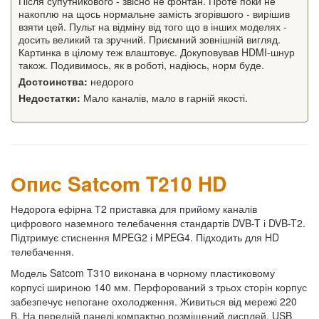
Після супутникового - звісно не фонтан. Проте поки не
накоплю на щось нормальне замість згорівшого - вирішив
взяти цей. Пульт на відміну від того що в інших моделях -
досить великий та зручний. Приємний зовнішній вигляд.
Картинка в цілому теж влаштовує. Докуповував HDMI-шнур
також. Подивимось, як в роботі, надіюсь, норм буде.
Достоинства:
недорого
Недостатки:
Мало каналів, мало в гарній якості.
Опис Satcom T210 HD
Недорога ефірна Т2 приставка для прийому каналів
цифрового наземного телебачення стандартів DVB-T і DVB-T2.
Підтримує стиснення MPEG2 і MPEG4. Підходить для HD
телебачення.
Модель Satcom T310 виконана в чорному пластиковому
корпусі шириною 140 мм. Перфорований з трьох сторін корпус
забезпечує непогане охолодження. Живиться від мережі 220
В. На передній панелі компактно розміщений дисплей, USB