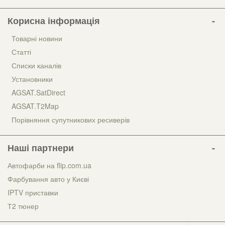
Корисна інформація
Товарні новини
Статті
Списки каналів
Установники
AGSAT.SatDirect
AGSAT.T2Map
Порівняння супутникових ресиверів
Наші партнери
Автофарби на flip.com.ua
Фарбування авто у Києві
IPTV приставки
Т2 тюнер